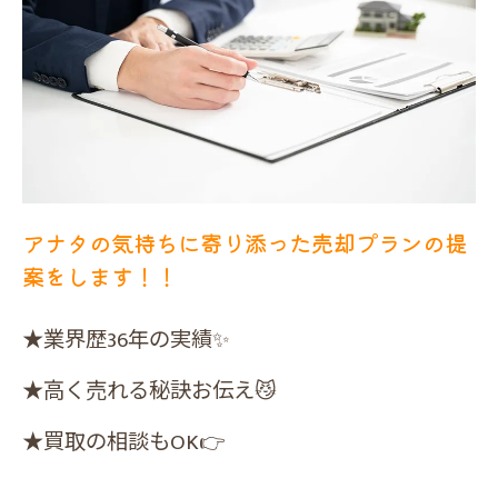
アナタの気持ちに寄り添った売却プランの提
案をします！！
★業界歴36年の実績✨
★高く売れる秘訣お伝え😼
★買取の相談もOK👉