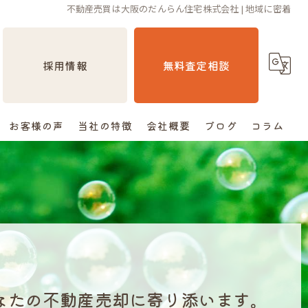
不動産売買は大阪のだんらん住宅株式会社 | 地域に密着
採用情報
無料査定相談
お客様の声
当社の特徴
会社概要
ブログ
コラム
売却
相続
空き家
住み替え
なたの不動産売却に寄り添います。
査定