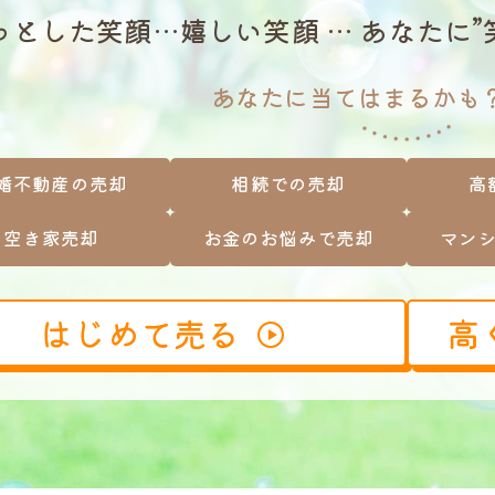
っとした笑顔…嬉しい笑顔 … あなたに
お金のお悩みで売却相談
あなたに当てはまるかも
マンショントラブルでの買替え相談
離婚後の住替え相談
婚不動産の売却
相続での売却
高
空き家売却
お金のお悩みで売却
マン
はじめて売る
高