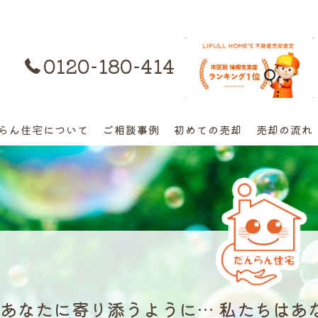
0120-180-414
購入はコチラ
らん住宅について
ご相談事例
初めての売却
売却の流れ
離婚不動産の売却相談
相続の相談
高額早期売却の相談
終活売却の相談
あなたに寄り添うように… 私たちはあ
空き家の相談