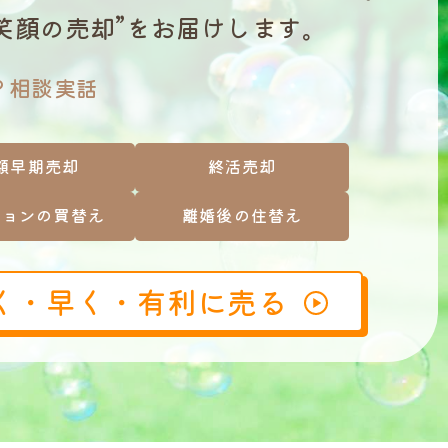
”笑顔の売却”をお届けします。
？相談実話
額早期売却
終活売却
ションの買替え
離婚後の住替え
く・早く・有利に売る