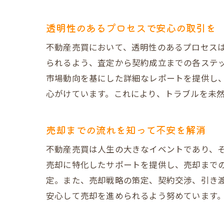
信頼できる
透明性のあるプロセスで安心の取引を
契約交渉の
不動産売買において、透明性のあるプロセス
売却後のリ
られるよう、査定から契約成立までの各ステ
実績を重視
市場動向を基にした詳細なレポートを提供し
大阪市天王寺区
心がけています。これにより、トラブルを未
売買を成功
プロフェッ
売却までの流れを知って不安を解消
個別対応で
不動産売買は人生の大きなイベントであり、
充実したア
売却に特化したサポートを提供し、売却まで
顧客との密
定。また、売却戦略の策定、契約交渉、引き
トラブル対
安心して売却を進められるよう努めています
タワーマンショ