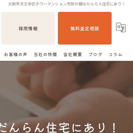
大阪市天王寺区タワーマンション売却の鍵はだんらん住宅にあり！
採用情報
無料査定相談
お客様の声
当社の特徴
会社概要
ブログ
コラム
売却
相続
空き家
住み替え
だんらん住宅にあり！
査定