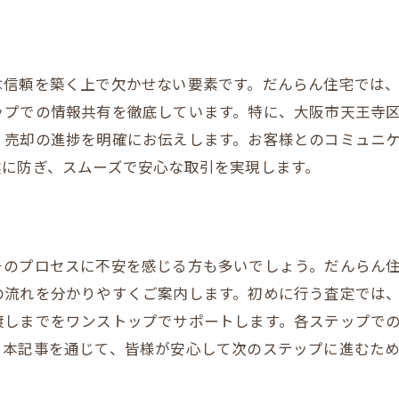
パートナーの重要性
テクニックを学ぶ
は信頼を築く上で欠かせない要素です。だんらん住宅では
スクを最小限に抑える方法
ップでの情報共有を徹底しています。特に、大阪市天王寺
した信頼の選択
、売却の進捗を明確にお伝えします。お客様とのコミュニ
の不動産売買を成功させるだんらん住宅のサポート体制
然に防ぎ、スムーズで安心な取引を実現します。
に導くサポート体制の全貌
ショナルによる安心のフォローアップ
最適な売却プランを提供
そのプロセスに不安を感じる方も多いでしょう。だんらん
フターサポートの重要性
の流れを分かりやすくご案内します。初めに行う査定では
なコミュニケーションが信頼に繋がる
渡しまでをワンストップでサポートします。各ステップで
応力で安心の取引を実現
。本記事を通じて、皆様が安心して次のステップに進むた
ン売却の決め手は？だんらん住宅が提案する最適なプラン