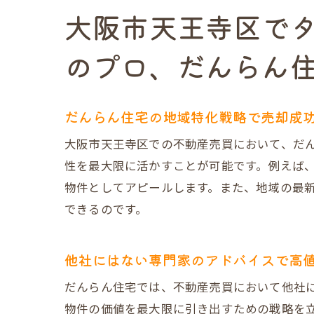
売却までの
大阪市天王寺区で
不動産売買の鍵
のプロ、だんらん
地域密着型
成功事例か
地元の情報
だんらん住宅の地域特化戦略で売却成
現地調査で
大阪市天王寺区での不動産売買において、だ
顧客満足度
性を最大限に活かすことが可能です。例えば
周辺環境を
物件としてアピールします。また、地域の最
Jun様
できるのです。
大阪市天王寺区
経験豊富な
他社にはない専門家のアドバイスで高
高評価を得
だんらん住宅では、不動産売買において他社
柔軟な対応
物件の価値を最大限に引き出すための戦略を