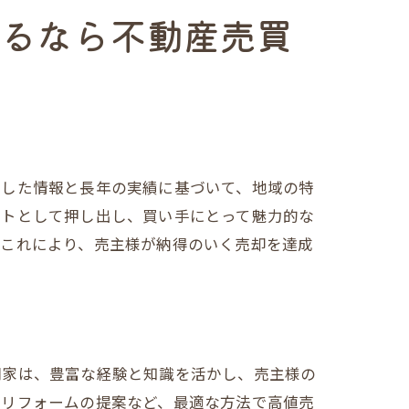
するなら不動産売買
事例
ざした情報と長年の実績に基づいて、地域の特
ントとして押し出し、買い手にとって魅力的な
。これにより、売主様が納得のいく売却を達成
理由
門家は、豊富な経験と知識を活かし、売主様の
、リフォームの提案など、最適な方法で高値売