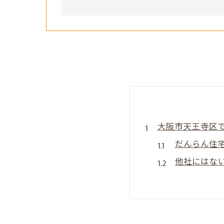
大阪市天王寺区
だんらん住
他社にはな
売主様のニ
市場データ
透明性のあ