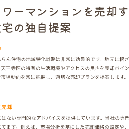
流れを知って不安を解消
タワーマンションを売却
は地域密着型！大阪市天王寺区でのタワーマンション売却
住宅の独自提案
の強みとは？
ら学ぶ売却のポイント
を活用した効果的な売却
功
分かる市場価値の変動
んらん住宅の地域特化戦略は非常に効果的です。地元に根
を高めるサポート体制
、天王寺区の特有の生活環境やアクセスの良さを売却ポイ
考慮したマーケティング戦略
新市場動向を常に把握し、適切な売却プランを提案します
での不動産売買成功の秘訣とは？だんらん住宅が選ばれる
スタッフが提供する安心のサポート
値売却
る独自の売却ノウハウ
にはない専門的なアドバイスを提供しています。当社の専
で顧客ニーズに応える
立てます。例えば、市場分析を基にした売却価格の設定や