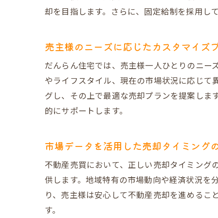
実績に裏打
却を目指します。さらに、固定給制を採用し
選ばれる理
リピート率
売主様のニーズに応じたカスタマイズ
だんらん住宅が
だんらん住宅では、売主様一人ひとりのニー
売却前の準
やライフスタイル、現在の市場状況に応じて
グし、その上で最適な売却プランを提案しま
査定から契
的にサポートします。
専門家が教
売却後のサ
市場データを活用した売却タイミング
効果的なプ
契約内容を
不動産売買において、正しい売却タイミング
供します。地域特有の市場動向や経済状況を
安心と信頼の不
り、売主様は安心して不動産売却を進めるこ
市場動向を
す。
高値売却を