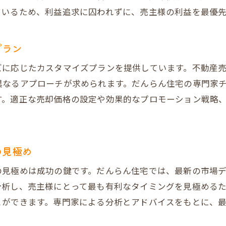
ちされた信頼感
ているため、利益追求に囚われずに、売主様の利益を最優
由は徹底的な顧客フォロー
が高い理由とは？
プラン
提供する大阪市天王寺区のタワーマンション売却のステッ
ズに応じたカスタマイズプランを提供しています。不動産
備が成功の鍵
異なるアプローチが求められます。だんらん住宅の専門家
す。適正な売却価格の設定や効果的なプロモーション戦略
約までのプロセスを丁寧に解説
えるポイント別アドバイス
ポート体制も充実
の見極め
ロモーションで売却を加速
理解してトラブルを未然に防ぐ
の見極めは成功の鍵です。だんらん住宅では、最新の市場
分析し、売主様にとって最も有利なタイミングを見極める
動産売買！天王寺区でタワーマンションを高値で売却する
とができます。専門家による分析とアドバイスをもとに、
見極めた売却戦略
実現するためのポイント