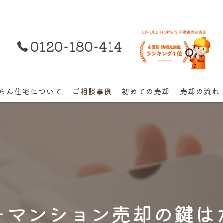
0120-180-414
購入はコチラ
らん住宅について
ご相談事例
初めての売却
売却の流れ
離婚不動産の売却相談
相続の相談
高額早期売却の相談
終活売却の相談
ーマンション売却の鍵は
空き家の相談