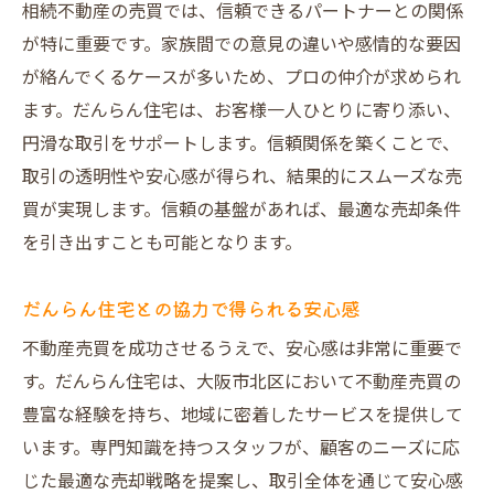
相続不動産の売買では、信頼できるパートナーとの関係
大阪市北区の不動産市場の現状分析
が特に重要です。家族間での意見の違いや感情的な要因
だんらん住宅の地域知識を活かした提案
が絡んでくるケースが多いため、プロの仲介が求められ
売却プランの成功に必要な要素とは
ます。だんらん住宅は、お客様一人ひとりに寄り添い、
地域密着型のアプローチが生む効果
円滑な取引をサポートします。信頼関係を築くことで、
地元ならではの情報を活用した売却方法
取引の透明性や安心感が得られ、結果的にスムーズな売
相続不動産売買で不安を解消するためのステッ
買が実現します。信頼の基盤があれば、最適な売却条件
プ
を引き出すことも可能となります。
相続不動産売買における一般的な不安
だんらん住宅との協力で得られる安心感
不安を取り除くための具体的な対策
不動産売買を成功させるうえで、安心感は非常に重要で
だんらん住宅による安心サポートの紹介
す。だんらん住宅は、大阪市北区において不動産売買の
法的手続きの流れと注意点
豊富な経験を持ち、地域に密着したサービスを提供して
税務上のポイントとアドバイス
います。専門知識を持つスタッフが、顧客のニーズに応
不動産売買のプロセスを理解する
じた最適な売却戦略を提案し、取引全体を通じて安心感