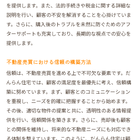
だんらん住宅が選ばれる理由とその実績
を提供します。また、法的手続きや税金に関する詳細な
選ばれる理由：豊富な経験と信頼
説明を行い、顧客の不安を解消することを心掛けていま
地域における実績紹介とその背景
す。さらに、購入後のトラブルを未然に防ぐためのアフ
ターサポートも充実しており、長期的な視点での安心を
お客様の声から見るだんらん住宅の強み
提供します。
成功事例に学ぶだんらん住宅のサービス
お客様一人ひとりに寄り添う姿勢
不動産売買における信頼の構築方法
専門知識と経験が生む安心感
信頼は、不動産売買を進める上で不可欠な要素です。だ
大阪市北区での不動産売買を安心して進めるた
んらん住宅では、顧客の満足度を最優先に考え、信頼構
めのポイント
築に努めています。まず、顧客とのコミュニケーション
不動産売買の流れを理解する
を重視し、ニーズを的確に把握することから始めます。
安心して進めるための事前準備
その後、適切な物件の提案と共に、透明性のある情報提
だんらん住宅のサポートが提供する安心感
供を行い、信頼関係を築きます。さらに、売却後も顧客
契約時に注意すべきポイント
との関係を維持し、将来的な不動産ニーズにも対応でき
る体制を整えています。このように、だんらん住宅は顧