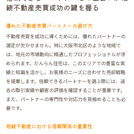
不動産売買の成功例から学ぶパートナー選
続不動産売買成功の鍵を握る
び
だんらん住宅が提供する大阪市北区の不動産売
優れた不動産売買パートナーの選び方
買戦略
不動産売買を成功に導くためには、優れたパートナーの
市場動向を踏まえた最新の売買戦略
選定が欠かせません。特に大阪市北区のような地域で
大阪市北区に特化した地域密着型サービス
は、地元の市場動向に精通したプロフェッショナルが求
だんらん住宅の売買戦略の特徴
められます。だんらん住宅は、このエリアでの豊富な実
他社との差別化を図る独自の方法
績と知識を活かし、お客様のニーズに合わせた売却戦略
成功事例に学ぶ効果的な不動産売買戦略
を提案します。信頼できるパートナーを選ぶ際には、過
不動産売買のプロが教える戦略のポイント
去の取引実績や顧客の評価を確認することが重要です。
また、パートナーの専門性や対応力を見極めることも必
早川様
要です。
地域に根ざした知識を活かした最適な売却プラ
ン
相続不動産における信頼関係の重要性
地域特性を活かした売却プランの立案