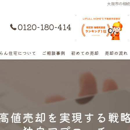
大阪市の相
0120-180-414
購入はコチラ
らん住宅について
ご相談事例
初めての売却
売却の流れ
離婚不動産の売却相談
相続の相談
高額早期売却の相談
高値売却を実現する戦
終活売却の相談
空き家の相談