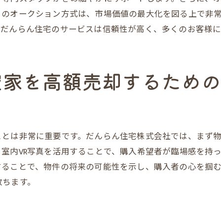
大阪市内の相続物件売却で選ばれる理由を徹底解説
このオークション方式は、市場価値の最大化を図る上で非
地元に精通した専門家の存在
、だんらん住宅のサービスは信頼性が高く、多くのお客様に
だんらん住宅の信頼と実績
顧客ニーズに応える柔軟な対応
空家を高額売却するため
安心して任せられる取引環境の提供
売却成功に向けた徹底したサポート
選ばれる会社としての強み
相続売却のプロが教える不動産売買の成功の鍵
ことは非常に重要です。だんらん住宅株式会社では、まず
プロの視点から見る市場分析の重要性
室内VR写真を活用することで、購入希望者が臨場感を持
だんらん住宅の戦略的アプローチ
することで、物件の将来の可能性を示し、購入者の心を掴
成功を導くための具体的なステップ
放ちます。
売却成功のための心構えと準備
顧客に信頼されるプロフェッショナルの役割