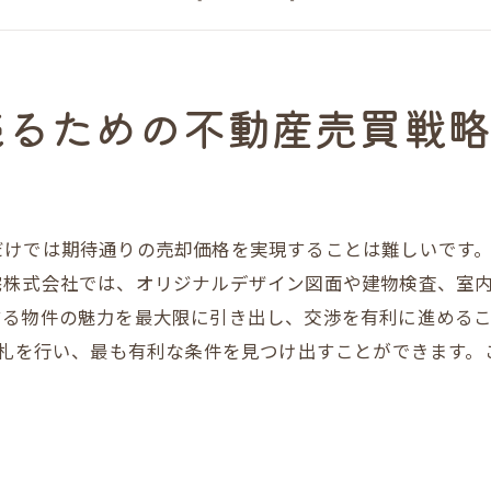
売主様の利益を最大化するためのステップ
成功事例から学ぶ効果的なアプローチ
だんらん住宅のサポート体制とは
売るための不動産売買戦
大阪市で相続した空家を高額売却するための秘訣とは
空家を魅力的に見せるための工夫
購入希望者のニーズを掴む方法
だけでは期待通りの売却価格を実現することは難しいです
リノベーションがもたらす付加価値
株式会社では、オリジナルデザイン図面や建物検査、室内
成功率を高めるプロフェッショナルの活用
する物件の魅力を最大限に引き出し、交渉を有利に進める
買い手を引き付ける物件プレゼンテーション
入札を行い、最も有利な条件を見つけ出すことができます
だんらん住宅の実績から学ぶ売却術
だんらん住宅が提案する不動産売買の新たなアプロー
競争入札を活用した売却方法
最新技術を駆使したバーチャルツアー