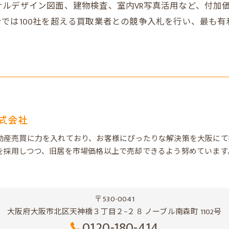
ルデザイン図面、建物検査、室内VR写真活用など、付加
では100社を超える買取業者との競争入札を行い、最も
式会社
動産売買に力を入れており、お客様にぴったりな解決策を大阪にて
を採用しつつ、旧居を市場価格以上で売却できるよう努めています
〒530-0041
大阪府大阪市北区天神橋３丁目２−２８ ノーブル南森町 1102号
0120-180-414