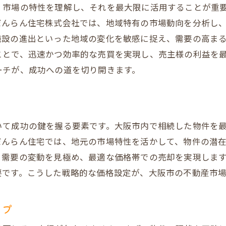
、市場の特性を理解し、それを最大限に活用することが重
顧客満足度を高めるサービスの提供
だんらん住宅株式会社では、地域特有の市場動向を分析し
マーケット分析による最適な販売戦略
施設の進出といった地域の変化を敏感に捉え、需要の高ま
他社との差別化を図る独自の手法
ことで、迅速かつ効率的な売買を実現し、売主様の利益を
パートナーシップがもたらすメリット
ーチが、成功への道を切り開きます。
オリジナル戦略で大阪市の不動産市場を攻略する方法
市場動向を見極めた売却タイミング
地域特性に応じたプロモーション戦略
いて成功の鍵を握る要素です。大阪市内で相続した物件を
バイヤーを惹きつける情報公開テクニック
だんらん住宅では、地元の市場特性を活かして、物件の潜
だんらん住宅の市場知識を活かす
る需要の変動を見極め、最適な価格帯での売却を実現しま
要です。こうした戦略的な価格設定が、大阪市の不動産市
専門家の視点で見る売却成功のカギ
大阪市内での効果的なネットワーク作り
ップ
不動産売買で成功するための付加価値戦略の全貌