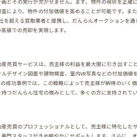
魅力を引き出すプロのアドバイス
計画とその実行が欠かせません。まず、物件の現状を正確
査により、物件の付加価値を高めることが可能です。また
最新の技術を用いた物件紹介
0社を超える買取業者と提携し、だんらんオークションを
バイヤー心理を考慮した販売戦術
つ高値での売却を実現します。
だんらん住宅ならではの売却サポート
付加価値を高めるリフォームの活用
成功に導くためのマーケティング手法
動産売買サービスは、売主様の利益を最大限に引き出すこ
オークションで相続物件の最高値売却を実現するには
ルデザイン図面や建物検査、室内VR写真などの付加価値
競争入札のメリットとその仕組み
去の成功事例では、この戦略によって売主様が納得のいく
だんらんオークションでの実績紹介
を持つだんらん住宅の強みとして、多くの方に支持されて
多くのバイヤーを惹きつけるコツ
オークションでの交渉術と戦略
競争を活かした高値売却のテクニック
動産売買のプロフェッショナルとして、売主様に特化した
だんらん住宅のオークションサポート
専門スタッフがきめ細やかにサポートします。さらに、オ