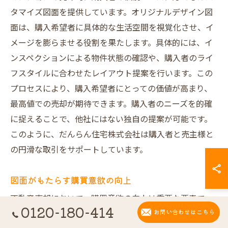
タマイズ図面を提供しています。オリジナルデザイン図
面は、購入希望者に具体的な生活空間を視覚化させ、イ
メージを膨らませる役割を果たします。具体的には、イ
ンスペクションによる物件状態の確認や、購入者のライ
フスタイルに合わせたレイアウト提案を行います。この
プロセスにより、購入希望者にとっての価値が高まり、
最高値での売却が期待できます。購入者のニーズを的確
に捉えることで、他社にはない独自の提案が可能です。
このように、だんらん住宅株式会社は購入者と売主様と
の円滑な取引をサポートしています。
図面がもたらす購買意欲の向上
不動産売却において、購買意欲の向上は重要な要素で
0120-180-414
す。だんらん住宅株式会社は、シャリエマンションを最
お問い合わせはこちら