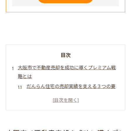
目次
大阪市で不動産売却を成功に導くプレミアム戦
略とは
だんらん住宅の売却実績を支える３つの要
素
地域の特性を活かした戦略的アプローチ
売却価格を最適化するための市場分析
競合よりも優れた情報提供の方法