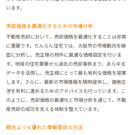
未来を見据えた不動産売却の新潮流
います。
オリジナルデザイン図面が売却価格に与える影
響
売却価格を最適化するための市場分析
図面作成のプロセスとそのメリット
不動産売却において、売却価格を最適化することは非常
視覚的な訴求力を高めるデザインの工夫
に重要です。だんらん住宅では、大阪市の市場動向を綿
購入希望者に与える第一印象の重要性
密に分析し、売主様の物件に最適な価格設定を行いま
す。地域の住宅需要から過去の売却事例まで、あらゆる
個別ニーズに応えるカスタマイズ図面
データを活用し、売主様にとって最も有利な価格を提案
図面がもたらす購買意欲の向上
します。さらに、最新の市場情報を随時提供し、価格交
実際の売却事例から学ぶデザインの効果
渉を有利に進めるためのアドバイスも行っています。こ
市場価格を超える売却を可能にする地域密着型
のように、売却価格の最適化と市場分析を通じて、不動
戦略
産売却の成功を支える体制を整えています。
地域の特性を活かしたターゲティング
ローカルマーケットでの競争優位性の確立
競合よりも優れた情報提供の方法