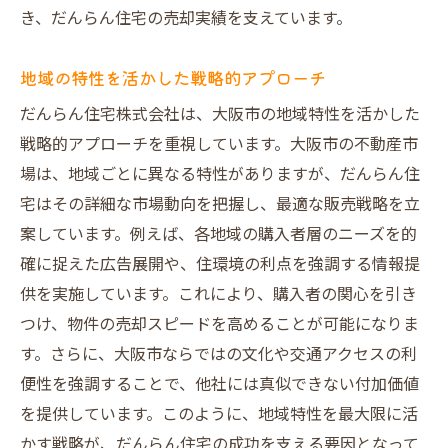
き、だんらん住宅の売却実績を支えています。
オープンな売却活動がもたらすメリット
買主様との信頼関係を築く方法
地域の特性を活かした戦略的アプローチ
不動産業界での差別化を図る戦略
だんらん住宅株式会社は、大阪市の地域特性を活かした
囲い込みの弊害とその克服方法
戦略的アプローチを重視しています。大阪市の不動産市
業界全体の流れを変える新しい挑戦
場は、地域ごとに異なる特性がありますが、だんらん住
インスペクションとVR技術で魅力を最大化する
宅はその詳細な市場動向を把握し、最適な販売戦略を立
方法
案しています。例えば、各地域の購入者層のニーズを的
インスペクションの重要性とその効果
確に捉えた広告展開や、住環境の利点を強調する情報提
供を実施しています。これにより、購入者の関心を引き
VR技術を活用した物件紹介の利点
つけ、物件の売却スピードを高めることが可能になりま
具体的な事例で見る技術活用の成果
す。さらに、大阪市ならではの文化や交通アクセスの利
購入希望者に対する視覚的アプローチの効
便性を強調することで、他社には真似できない付加価値
果
を提供しています。このように、地域特性を最大限に活
技術導入による売却成功の実績
かす戦略が、だんらん住宅の成功を支える要因となって