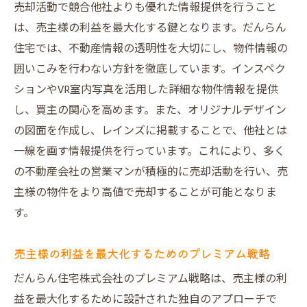
住民との関係構築がもたらす売却効果
売却活動で競合他社よりも優れた情報提供を行うこと
地域イベントとの連携によるプロモーショ
は、売主様の利益を最大化する鍵となります。だんらん
ン
住宅では、不動産情報の透明性を大切にし、物件情報の
地元知識を活かした価格設定と交渉術
囲いこみを行わない方針を徹底しています。インスペク
ションやVR室内写真を活用した詳細な物件情報を提供
実例から見る地域密着型の売却成功
し、買主の関心を高めます。また、オリジナルデザイン
だんらん住宅のプレミアム仲介が選ばれる理由
の図面を作成し、レインズに掲載することで、他社とは
信頼性を高める透明な取引プロセス
一線を画す情報提供を行っています。これにより、多く
専門家によるきめ細やかなサポート
の不動産会社の営業マンが積極的に売却活動を行い、売
顧客の声を反映した柔軟な対応
主様の物件をより高値で売却することが可能となりま
売主様の利益を最優先に考える姿勢
す。
他社とは一線を画す独自の仲介手法
売主様の利益を最大化するためのプレミアム戦略
成功事例が語る信頼の実績
大阪市での不動産売却を成功に導く秘訣を探る
だんらん住宅株式会社のプレミアム戦略は、売主様の利
益を最大化するために設計された独自のアプローチで
市場動向を熟知した戦略的アプローチ