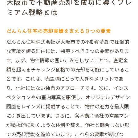
大阪市で不動産売却を成功に導くプレ
売主様の利益を最大化するためのプレミア
ミアム戦略とは
ム戦略
顧客満足度を高めるためのサポート体制
だんらん住宅の売却実績を支える３つの要素
シャリエマンションを最高値で売却するための
だんらん住宅株式会社が大阪市での不動産売却で圧倒的
必須テクニック
な実績を誇る理由には、特筆すべき３つの要素がありま
リフォームによる物件価値の向上
す。まず、物件情報の囲いこみをしないことで、査定金
魅力ある物件写真の撮影テクニック
額を超えるチャレンジ価格での売却を可能にしているこ
購入希望者を引き付ける内見対策
とです。これは、売主様にとって大きなメリットであ
競争力を高める価格設定のポイント
り、他社にはない独自のアプローチです。次に、インス
契約までの流れをスムーズに進める方法
ペクションやVR室内写真を駆使し、オリジナルデザイン
成功事例から学ぶ売却テクニック
図面をレインズに掲載することで、物件の魅力を最大限
に引き出しています。さらに、各不動産会社の営業マン
物件囲い込みをしないだんらん住宅の独自アプ
が積極的に動くような体制を整え、他社と競合しない形
ローチ
での売却活動を進めています。これらの要素が結びつ
透明性を重視した情報共有の実践