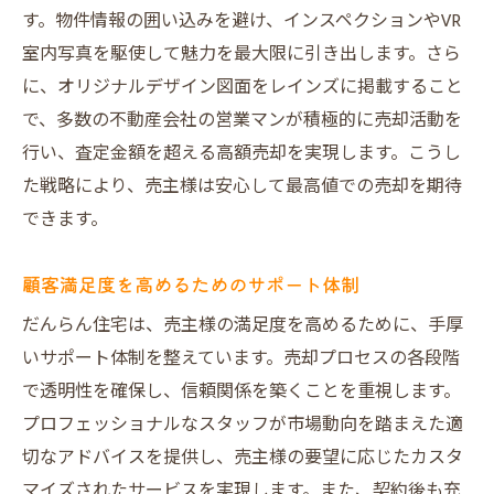
す。物件情報の囲い込みを避け、インスペクションやVR
買主との信頼関係を築くコミュニケーショ
室内写真を駆使して魅力を最大限に引き出します。さら
ン
に、オリジナルデザイン図面をレインズに掲載すること
売却活動を効率化する最新技術の活用
で、多数の不動産会社の営業マンが積極的に売却活動を
顧客ニーズに応える柔軟な対応策
行い、査定金額を超える高額売却を実現します。こうし
競合他社との差別化を図る独自戦略
た戦略により、売主様は安心して最高値での売却を期待
実際に売却で成功した事例から得る教訓
できます。
顧客満足度を高めるためのサポート体制
だんらん住宅は、売主様の満足度を高めるために、手厚
いサポート体制を整えています。売却プロセスの各段階
で透明性を確保し、信頼関係を築くことを重視します。
プロフェッショナルなスタッフが市場動向を踏まえた適
切なアドバイスを提供し、売主様の要望に応じたカスタ
マイズされたサービスを実現します。また、契約後も充