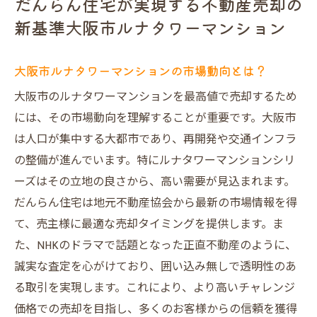
だんらん住宅が実現する不動産売却の
プロのサポートで安心の売却体験
新基準大阪市ルナタワーマンション
売主様のニーズに応じた柔軟なプラン
プレミアム売却戦略で大阪市ルナタワーマンシ
大阪市ルナタワーマンションの市場動向とは？
ョンを高値売却
大阪市のルナタワーマンションを最高値で売却するため
プレミアム売却戦略とは何か？
には、その市場動向を理解することが重要です。大阪市
高値売却を実現する価格設定のコツ
は人口が集中する大都市であり、再開発や交通インフラ
戦略的マーケティングで最大化する価値
の整備が進んでいます。特にルナタワーマンションシリ
市場価格を超える売却を目指して
ーズはその立地の良さから、高い需要が見込まれます。
だんらん住宅の実績から見る成功の秘訣
だんらん住宅は地元不動産協会から最新の市場情報を得
売却活動におけるプレミアムサービス
て、売主様に最適な売却タイミングを提供します。ま
た、NHKのドラマで話題となった正直不動産のように、
NHKドラマで話題の正直不動産を超えるだんら
誠実な査定を心がけており、囲い込み無しで透明性のあ
ん住宅の挑戦価格
る取引を実現します。これにより、より高いチャレンジ
正直不動産とは？
価格での売却を目指し、多くのお客様からの信頼を獲得