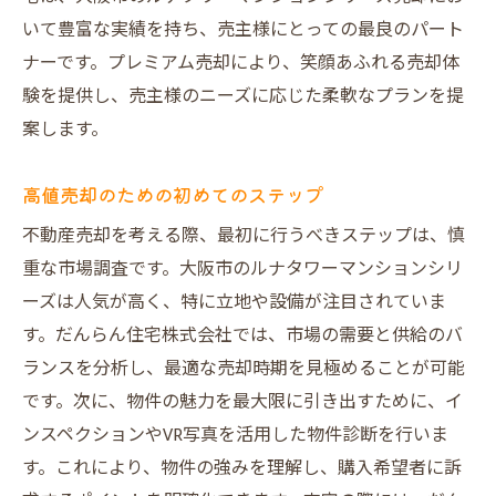
引き出す秘訣
いて豊富な実績を持ち、売主様にとっての最良のパート
マンション価値を高めるためのポイント
ナーです。プレミアム売却により、笑顔あふれる売却体
験を提供し、売主様のニーズに応じた柔軟なプランを提
だんらん住宅が提供する付加価値戦略
案します。
成功事例に学ぶ価値引き出し法
市場調査に基づく価格設定
高値売却のための初めてのステップ
付加価値を活かした売却方法
不動産売却を考える際、最初に行うべきステップは、慎
売却後の満足度を高めるために
重な市場調査です。大阪市のルナタワーマンションシリ
囲い込みを排除して売主様の利益を守るだんら
ーズは人気が高く、特に立地や設備が注目されていま
ん住宅の手法
す。だんらん住宅株式会社では、市場の需要と供給のバ
囲い込みがもたらす市場への影響
ランスを分析し、最適な売却時期を見極めることが可能
売主様の利益を守るための戦略
です。次に、物件の魅力を最大限に引き出すために、イ
オープンな物件情報の提供
ンスペクションやVR写真を活用した物件診断を行いま
す。これにより、物件の強みを理解し、購入希望者に訴
利益を最大化するための透明性