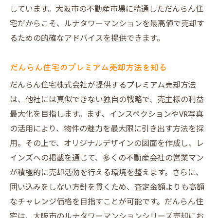
挑戦価格で売却を実現する方法
しています。大阪市の不動産市場に精通しただんらん住
だんらん住宅の価格設定の強み
宅だからこそ、ルナタワーマンションを最高値で売却す
物件情報の透明性がもたらす信頼
るための的確なアドバイスを提供できます。
高額査定の裏にある秘密
売主様に寄り添うサポート体制
だんらん住宅のプレミアム売却方法を知る
インスペクションとVR写真で魅力を最大化する
だんらん住宅株式会社が提供するプレミアム売却方法
売却方法
は、他社には真似できない独自の戦略で、売主様の利益
インスペクションの重要性とは？
最大化を目指します。まず、インスペクションやVR写真
の活用により、物件の魅力を最大限に引き出す方法を採
VR写真がもたらす視覚的な魅力
用。その上で、オリジナルデザインの図面を作成し、レ
最新技術を活用した売却活動
インズへの掲載を通じて、多くの不動産会社の営業マン
物件の魅力を最大限に伝える手法
が積極的に売却活動を行える環境を整えます。さらに、
視覚効果を活用した売却戦略
囲い込みをしない方針を貫くため、査定金額よりも高額
実例で見るインスペクション効果
なチャレンジ価格を目指すことが可能です。だんらん住
大阪市ルナタワーマンションの価値を最大限に
宅は、大阪市のルナタワーマンションシリーズ売却にお