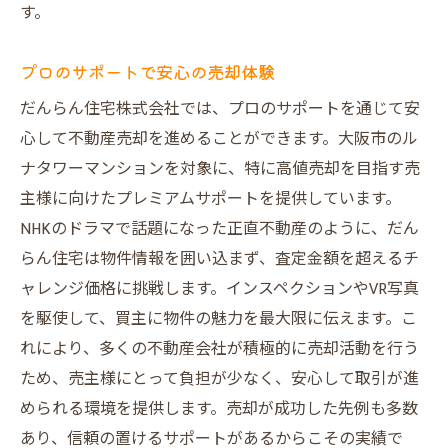
す。
だんらん住宅の市場分析の強み
市場調査に基づく戦略立案
プロのサポートで安心の売却体験
成功に導く綿密なリサーチ
だんらん住宅株式会社では、プロのサポートを通じて安
顧客満足度を上げる調査の重要性
心して不動産売却を進めることができます。大阪市のル
ナタワーマンションを対象に、特に高値売却を目指す売
主様に向けたプレミアムサポートを提供しています。
NHKのドラマで話題になった正直不動産のように、だん
らん住宅は物件情報を囲い込まず、査定金額を超えるチ
ャレンジ価格に挑戦します。インスペクションやVR写真
を駆使して、買主に物件の魅力を最大限に伝えます。こ
れにより、多くの不動産会社が積極的に売却活動を行う
ため、売主様にとって負担が少なく、安心して取引が進
められる環境を提供します。売却が成功した先例も多数
あり、信頼の置けるサポートがあるからこその実績で