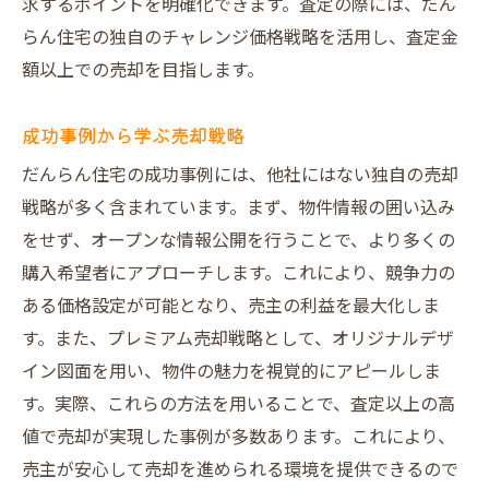
求するポイントを明確化できます。査定の際には、だん
信頼できる売却活動の実現
らん住宅の独自のチャレンジ価格戦略を活用し、査定金
売主様中心の売却プロセス
額以上での売却を目指します。
大阪唯一の売主様の味方だんらん住宅が提供す
る笑顔の売却
成功事例から学ぶ売却戦略
売主様の声から見るだんらん住宅の魅力
だんらん住宅の成功事例には、他社にはない独自の売却
安心して任せられるサポート体制
戦略が多く含まれています。まず、物件情報の囲い込み
売却が笑顔で終わる理由
をせず、オープンな情報公開を行うことで、より多くの
顧客満足度を高める工夫
購入希望者にアプローチします。これにより、競争力の
だんらん住宅が選ばれる理由
ある価格設定が可能となり、売主の利益を最大化しま
す。また、プレミアム売却戦略として、オリジナルデザ
売主様と共に歩む信頼の売却
イン図面を用い、物件の魅力を視覚的にアピールしま
高評価の理由はここにあるだんらん住宅の綿密
す。実際、これらの方法を用いることで、査定以上の高
な市場調査
値で売却が実現した事例が多数あります。これにより、
市場調査がもたらす売却の成功
売主が安心して売却を進められる環境を提供できるので
高評価を得る調査方法とは？