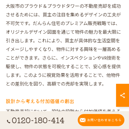
大阪市のプラウド＆プラウドタワーの不動産売却を成功
させるためには、買主の注目を集めるデザインの工夫が
不可欠です。だんらん住宅のプレミアム販売戦略では、
オリジナルデザイン図面を通じて物件の魅力を最大限に
引き出します。これにより、買主が具体的な生活空間を
イメージしやすくなり、物件に対する興味を一層高める
ことができます。さらに、インスペクションやVR技術を
駆使し、物件の状態を可視化することで、安心感を提供
します。このように視覚効果を活用することで、他物件
との差別化を図り、高額での売却を実現します。
設計から考える付加価値の創出
不動産売却において、設計の段階から付加価値を考える
0120-180-414
ことは非常に重要です。だんらん住宅では、一級建築士
お問い合わせはこちら