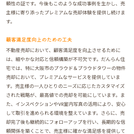
頼性の証です。今後もこのような成功事例を生かし、売
口コミ評価を高めるための取り組み
主様に寄り添ったプレミアムな売却体験を提供し続けま
実績が証明するだんらん住宅の価値
す。
売主様が選ぶ理由とは？
他社とは異なるだんらん住宅の強み
顧客満足度向上のための工夫
口コミから学ぶ今後の展望
不動産売却において、顧客満足度を向上させるために
は、細やかな対応と信頼構築が不可欠です。だんらん住
宅では、特に大阪市のプラウド＆プラウドタワーの物件
売却において、プレミアムなサービスを提供していま
す。売主様の一人ひとりのニーズに応じたカスタマイズ
された戦略が、最高値での売却を可能にしています。ま
た、インスペクションやVR室内写真の活用により、安心
して取引を進められる環境を整えています。さらに、売
却完了後も継続的にフォローアップを行い、長期的な信
頼関係を築くことで、売主様に確かな満足感を提供して