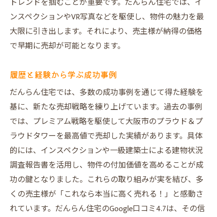
トレンドを掴むことが重要です。だんらん住宅では、イ
売却成功事例から見るエージェントの力
ンスペクションやVR写真などを駆使し、物件の魅力を最
市場をリードするためのエージェントの取
大限に引き出します。それにより、売主様が納得の価格
り組み
で早期に売却が可能となります。
物件の付加価値をどう高める？笑顔あふれる売
却の秘訣
履歴と経験から学ぶ成功事例
付加価値を高めるための第一歩
だんらん住宅では、多数の成功事例を通じて得た経験を
他物件との差別化を図るポイント
基に、新たな売却戦略を練り上げています。過去の事例
買主の心を掴む付加価値の創造
では、プレミアム戦略を駆使して大阪市のプラウド＆プ
売却価格を引き上げるためのアイデア
ラウドタワーを最高値で売却した実績があります。具体
顧客体験を向上させる付加価値の提供
的には、インスペクションや一級建築士による建物状況
調査報告書を活用し、物件の付加価値を高めることが成
新しい生活をイメージさせるための工夫
功の鍵となりました。これらの取り組みが実を結び、多
Google口コミ4.7の理由！だんらん住宅の信頼と
くの売主様が「これなら本当に高く売れる！」と感動さ
実績
れています。だんらん住宅のGoogle口コミ4.7は、その信
信頼される理由：顧客の声から見る