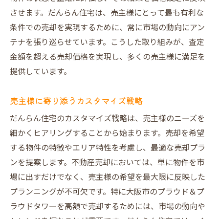
の決め手に
させます。だんらん住宅は、売主様にとって最も有利な
デザイン図面が売却を後押しする理由
条件での売却を実現するために、常に市場の動向にアン
テナを張り巡らせています。こうした取り組みが、査定
オリジナルデザインがもたらすメリット
金額を超える売却価格を実現し、多くの売主様に満足を
買主の注目を集めるデザインの工夫
提供しています。
設計から考える付加価値の創出
売却戦略におけるデザインの活用法
売主様に寄り添うカスタマイズ戦略
視覚効果で買主の心を掴む
だんらん住宅のカスタマイズ戦略は、売主様のニーズを
大阪市唯一のセラーズエージェントが実現する
細かくヒアリングすることから始まります。売却を希望
高額売却成功
する物件の特徴やエリア特性を考慮し、最適な売却プラ
大阪市でのセラーズエージェントの役割
ンを提案します。不動産売却においては、単に物件を市
売主様に寄り添うサポート体制
場に出すだけでなく、売主様の希望を最大限に反映した
高額売却実現のためのプロセス
プランニングが不可欠です。特に大阪市のプラウド＆プ
ラウドタワーを高額で売却するためには、市場の動向や
地域に根ざした販売戦略の強み