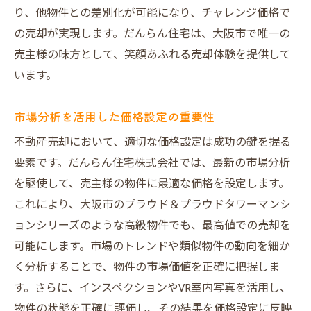
バーチャルツアーで実感する生活空間
り、他物件との差別化が可能になり、チャレンジ価格で
ステージングイメージの活用方法
の売却が実現します。だんらん住宅は、大阪市で唯一の
効果的なVR写真の撮り方と選び方
売主様の味方として、笑顔あふれる売却体験を提供して
買主の心を掴むVRプレゼンテーション
います。
VRがもたらす販売プロセスの変化
市場分析を活用した価格設定の重要性
一級建築士による建物状況調査報告書で安心感
をプラス
不動産売却において、適切な価格設定は成功の鍵を握る
一級建築士が評価する建物の価値
要素です。だんらん住宅株式会社では、最新の市場分析
を駆使して、売主様の物件に最適な価格を設定します。
安心感を提供する報告書の重要性
これにより、大阪市のプラウド＆プラウドタワーマンシ
売却前に知っておくべき調査ポイント
ョンシリーズのような高級物件でも、最高値での売却を
他物件との差別化を図る詳細報告
可能にします。市場のトレンドや類似物件の動向を細か
透明性を確保するための調査方法
く分析することで、物件の市場価値を正確に把握しま
買主に信頼される物件情報の提供
す。さらに、インスペクションやVR室内写真を活用し、
だんらん住宅のオリジナルデザイン図面が売却
物件の状態を正確に評価し、その結果を価格設定に反映