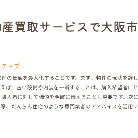
特性を考慮した最適な売却方法
様の利益を最大化するポイント
動産買取サービスで大阪
取を成功させるためのステップとだんらん住宅のメリット
らん住宅のサービスを選ぶ理由
ーズな取引を実現するためのプロセス
手数料ゼロのメリット
ステップ
面のサポートと専門家の連携
物件の価値を最大化することです。まず、物件の現状を詳
な不動産タイプに対応する柔軟性
例えば、古い設備や内装を一新することは、購入希望者に
後のトラブルを避けるための備え
、購入者に対して価値を明確に伝えることも重要です。次
産買取の最高金額を実現するだんらん住宅の秘密
の際、だんらん住宅のような専門業者のアドバイスを活用
価値を引き出す秘密のテクニック
力を持つプレミアム買取の仕組み
満足度を高めるサービスの特長