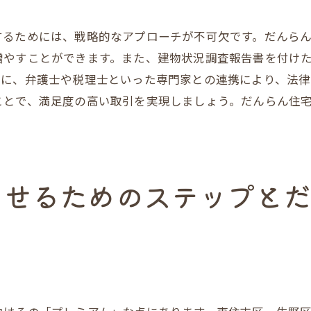
準備に必要なステップ
不動産の特性を理解する
するためには、戦略的なアプローチが不可欠です。だんら
らん住宅を活用する方法
増やすことができます。また、建物状況調査報告書を付け
らに、弁護士や税理士といった専門家との連携により、法律
の動向を反映した売却戦略
ことで、満足度の高い取引を実現しましょう。だんらん住
的サポートと手続きの流れ
事例に学ぶ実践的なアドバイス
住宅のプレミアム買取で安心と信頼の取引を実現
ミアム買取の特徴と利点
させるためのステップと
ブルを未然に防ぐための対策
様と買主様双方の満足度を追求
価値を引き出すためのサポート
ーズな手続きをサポートする専門家チーム
を保証するための心構え