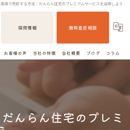
最高値で売却する方法：だんらん住宅のプレミアムサービスを活用しよう
採用情報
無料査定相談
お客様の声
当社の特徴
会社概要
ブログ
コラム
売却
相続
空き家
：だんらん住宅のプレミ
住み替え
査定