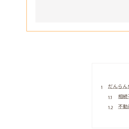
だんらん
相続
不動
直接
オー