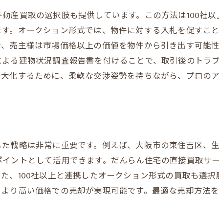
手数料ゼロの具体的な利点
動産買取の選択肢も提供しています。この方法は100社
様にとっての経済的メリット
ます。オークション形式では、物件に対する入札を促すこ
産買取で優れた結果を得るコツ
で、売主様は市場価格以上の価値を物件から引き出す可能
らん住宅の透明性と信頼性
による建物状況調査報告書を付けることで、取引後のトラ
削減を活かす取引手法
最大化するために、柔軟な交渉姿勢を持ちながら、プロの
る不動産買取サービスを選ぶポイントとだんらん住宅の魅
性のある業者選びの基準
らん住宅の顧客サービスの強み
感を提供するサポート体制
した戦略は非常に重要です。例えば、大阪市の東住吉区、
性の高い取引の重要性
ポイントとして活用できます。だんらん住宅の直接買取サ
での信頼と実績
た、100社以上と連携したオークション形式の買取も選
、より高い価格での売却が実現可能です。最適な売却方法
の利用者の声と体験談
相続不動産買取を成功させるための実践的なガイド