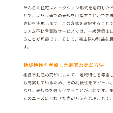
仲介
だんらん住宅はオークション形式を活用した不
売主
とで、より高値での売却を目指すことができ
不動
売却を実現します。この方式を選択すること
だん
ミアム不動産買取サービスでは、一級建築士
費用
ることが可能です。そして、売主様の利益を
信頼でき
す。
信頼
だん
地域特性を考慮した最適な売却方法
安心
相続不動産の売却において、地域特性を考慮
透明
も充実しているため、その利便性をアピール
地元
なり、売却額を最大化することが可能です。ま
元のニーズに合わせた売却方法を選ぶことで
実際
大阪市で