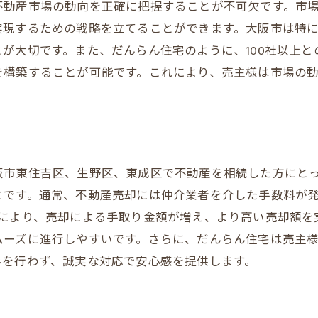
不動産市場の動向を正確に把握することが不可欠です。市
産価値評価の重要性
実現するための戦略を立てることができます。大阪市は特
を成功に導くためのタイミング戦略
が大切です。また、だんらん住宅のように、100社以上
を構築することが可能です。これにより、売主様は市場の
クションで得られる追加利益の可能性
住宅のオークション方式で高額売却を目指す方法
クションの流れと参加方法
トワークを活用した高額売却の秘訣
阪市東住吉区、生野区、東成区で不動産を相続した方にと
クション形式のメリットとデメリット
とです。通常、不動産売却には仲介業者を介した手数料が
様にとっての最適な選択肢
れにより、売却による手取り金額が増え、より高い売却額を
のトレンドを読み取る力
ムーズに進行しやすいです。さらに、だんらん住宅は売主
事例から学ぶオークション戦略
みを行わず、誠実な対応で安心感を提供します。
料ゼロで売主の利益を最大化する不動産買取の実現
買い取りによる手取りの増加