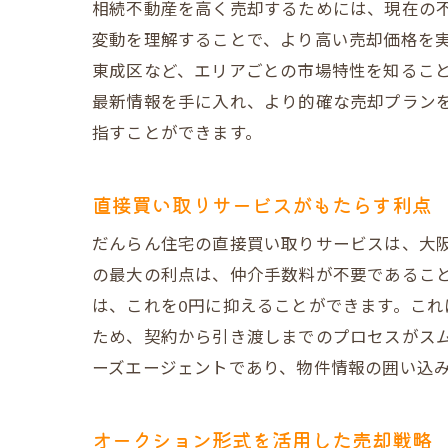
相続不動産を高く売却するためには、現在の
不動
変動を理解することで、より高い売却価格を
売却
東成区など、エリアごとの市場特性を知ること
最新情報を手に入れ、より的確な売却プラン
オー
指すことができます。
だんらん
オー
直接買い取りサービスがもたらす利点
ネッ
だんらん住宅の直接買い取りサービスは、大
オー
の最大の利点は、仲介手数料が不要であるこ
売主
は、これを0円に抑えることができます。こ
市場
ため、契約から引き渡しまでのプロセスがス
成功
ーズエージェントであり、物件情報の囲い込
仲介手数
直接
オークション形式を活用した売却戦略