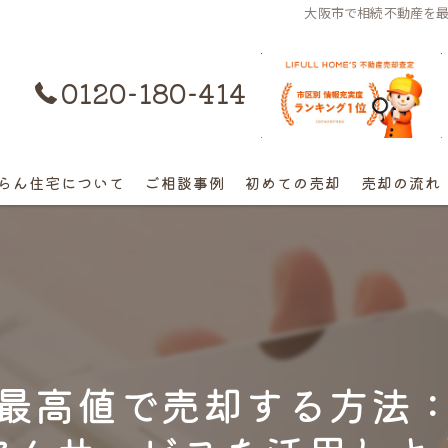
大阪市で相続不動産を
0120-180-414
購入はコチラ
らん住宅について
ご相談事例
初めての売却
売却の流れ
離婚不動産の売却相談
相続の相談
高額早期売却の相談
最高値で売却する方法
終活売却の相談
空き家の相談