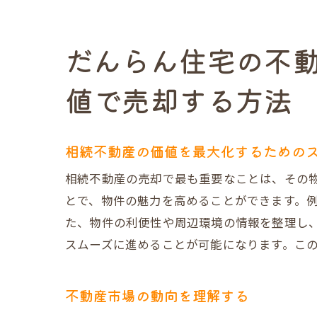
地域
売主
だんらん住宅の不
不動産買
値で売却する方法
だん
スム
仲介
相続不動産の価値を最大化するための
法律
相続不動産の売却で最も重要なことは、その
多様
とで、物件の魅力を高めることができます。
売却
た、物件の利便性や周辺環境の情報を整理し
相続不動
スムーズに進めることが可能になります。こ
市場
競争
不動産市場の動向を理解する
顧客