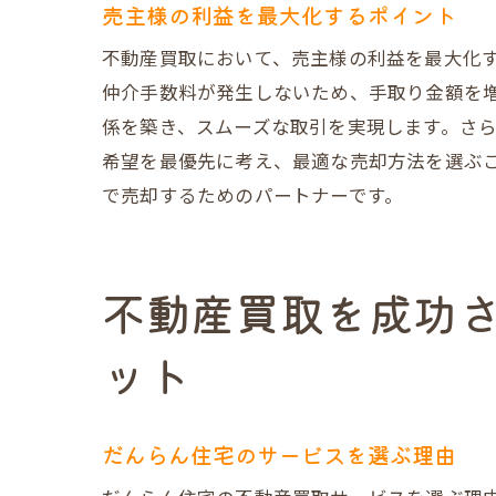
売主様の利益を最大化するポイント
売却
相続
不動産買取において、売主様の利益を最大化
だん
仲介手数料が発生しないため、手取り金額を
係を築き、スムーズな取引を実現します。さ
市場
希望を最優先に考え、最適な売却方法を選ぶ
法律
で売却するためのパートナーです。
成功
だんらん
プレ
不動産買取を成功
トラ
ット
売主
市場
スム
だんらん住宅のサービスを選ぶ理由
成功