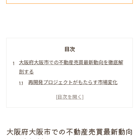
目次
大阪府大阪市での不動産売買最新動向を徹底解
剖する
再開発プロジェクトがもたらす市場変化
住宅需要の高まりとその背景
交通インフラの整備による影響
地域ごとの不動産価値の動き
不動産取引件数の推移
大阪府大阪市での不動産売買最新動向
地価の上昇傾向とその要因