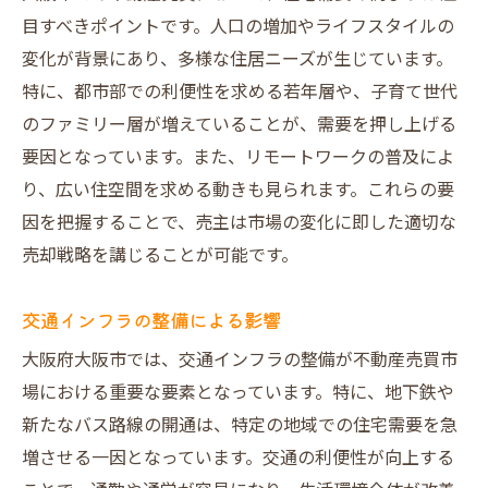
デジタルツールの活用法
目すべきポイントです。人口の増加やライフスタイルの
顧客ニーズの把握と対応
変化が背景にあり、多様な住居ニーズが生じています。
人口動態が与える大阪市の不動産売買への影響
特に、都市部での利便性を求める若年層や、子育て世代
人口増加エリアの特性
のファミリー層が増えていることが、需要を押し上げる
要因となっています。また、リモートワークの普及によ
高齢化社会と不動産の関連性
り、広い住空間を求める動きも見られます。これらの要
若者の移住動向とその影響
因を把握することで、売主は市場の変化に即した適切な
単身世帯の増加が及ぼす影響
売却戦略を講じることが可能です。
地域の学校数と住環境の関係
国際化が不動産に与える影響
交通インフラの整備による影響
不動産売買市場を制するための大阪市内注目エ
大阪府大阪市では、交通インフラの整備が不動産売買市
リア
場における重要な要素となっています。特に、地下鉄や
注目すべき再開発エリア
新たなバス路線の開通は、特定の地域での住宅需要を急
人気住宅地の特性と動向
増させる一因となっています。交通の利便性が向上する