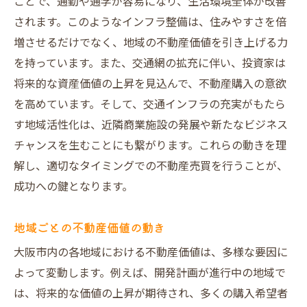
新興エリアの潜在能力
ことで、通勤や通学が容易になり、生活環境全体が改善
されます。このようなインフラ整備は、住みやすさを倍
商業地と住宅地のバランス
増させるだけでなく、地域の不動産価値を引き上げる力
アクセスの良さが決め手となる場所
を持っています。また、交通網の拡充に伴い、投資家は
住みやすさを重視する傾向
将来的な資産価値の上昇を見込んで、不動産購入の意欲
大阪市での不動産売却を最大化する戦略的アプ
を高めています。そして、交通インフラの充実がもたら
ローチ
す地域活性化は、近隣商業施設の発展や新たなビジネス
プロモーション活動の最適化
チャンスを生むことにも繋がります。これらの動きを理
ターゲット層に合わせたプレゼンテーショ
解し、適切なタイミングでの不動産売買を行うことが、
ン
成功への鍵となります。
市場価格の適切な設定
地域ごとの不動産価値の動き
物件の価値を引き出す演出法
売却までのスケジュール管理
大阪市内の各地域における不動産価値は、多様な要因に
よって変動します。例えば、開発計画が進行中の地域で
契約交渉における注意点
は、将来的な価値の上昇が期待され、多くの購入希望者
地価変動を見極め大阪市での不動産売買を勝ち