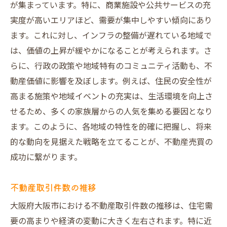
が集まっています。特に、商業施設や公共サービスの充
取る
実度が高いエリアほど、需要が集中しやすい傾向にあり
地価動向の分析方法
ます。これに対し、インフラの整備が遅れている地域で
影響力のある政策とその効果
は、価値の上昇が緩やかになることが考えられます。さ
短期的な地価変動への対応
らに、行政の政策や地域特有のコミュニティ活動も、不
長期投資を視野に入れた戦略
動産価値に影響を及ぼします。例えば、住民の安全性が
市場の変化に対する柔軟性
高まる施策や地域イベントの充実は、生活環境を向上さ
せるため、多くの家族層からの人気を集める要因となり
地域別の地価推移比較
ます。このように、各地域の特性を的確に把握し、将来
大阪での不動産売買を成功に導くための最新ト
的な動向を見据えた戦略を立てることが、不動産売買の
レンド
成功に繋がります。
テクノロジーの導入がもたらす変化
エコフレンドリー住宅の需要増加
不動産取引件数の推移
バリアフリー設計の重要性
大阪府大阪市における不動産取引件数の推移は、住宅需
スマートシティ構想の影響
要の高まりや経済の変動に大きく左右されます。特に近