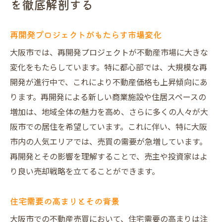
を徹底解剖する
都市開発が進む大阪市での不動産売買戦略とは
再開発エリアの可能性を探る
再開発プロジェクトがもたらす市場変化
人気エリアでの競争力をどう高めるか
大阪市では、再開発プロジェクトが不動産市場に大きな
需要に応じた物件の選定方法
変化をもたらしています。特に都心部では、大規模な再
売買時期の見極め方
開発が進行中で、これにより不動産価格も上昇傾向にあ
新しいライフスタイルへの対応
ります。再開発による新しい商業施設や住居スペースの
不動産投資のチャンスとリスク
増加は、地域全体の魅力を高め、さらに多くの人々が大
阪市での居住を希望しています。これに伴い、特に大阪
大阪府大阪市の不動産売買を成功させる鍵は何
市内の人気エリアでは、売買の需要が急増しています。
か
再開発とその影響を理解することで、売主や投資家はよ
市場調査の重要性とその方法
り良い売却戦略を立てることができます。
地域特性を活かした売却戦略
専門家のアドバイスを活かす方法
住宅需要の高まりとその背景
法律や規制の理解がもたらす利点
大阪市での不動産売買において、住宅需要の高まりは注