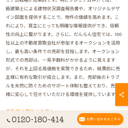
ミアム戦略が効果的です。特にプレミアム仲介では、一
級建築士による建物状況調査報告書や、オリジナルデザ
イン図面を提供することで、物件の価値を高めます。こ
れにより、買主にとっても明確な情報提供ができ、信頼
性の向上に繋がります。さらに、だんらん住宅では、100
社以上の不動産買取会社が参加するオークションを活用
し、最も高い条件での売却を目指します。オークション
形式での売却は、一見手数料がかかるように見えます
が、それを上回る高価格を実現できるため、結果的に売
主様に有利な取引が成立します。また、売却後のトラブ
ルを未然に防ぐためのサポート体制も整えており、売主
様に安心して任せていただける環境を提供しています。
手数料を節約する工夫
0120-180-414
お問い合わせはこちら
不動産売却における手数料の節約は、売主様の利益を最