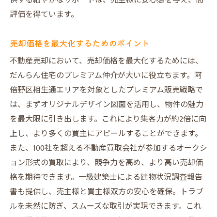
供する細やかなサポートは、売主様に安心感を与え、高
ながら不動産を高く売る方法
評価を得ています。
直接買取のメリットと流れ
経費削減を実現する秘訣
売却価格を最大化するためのポイント
売却価格を向上させる交渉術
不動産売却において、売却価格を最大化するためには、
だんらん住宅のプレミアム仲介が大いに役立ちます。阿
売主様に有利な取引条件
倍野区相生通エリアを対象としたプレミアム販売戦略で
手数料を節約する工夫
は、まずオリジナルデザイン図面を活用し、物件の魅力
直接買取が選ばれる理由
を最大限に引き出します。これにより集客力が約2倍に向
オークション形式でのプレミアム買取！100社以
上し、より多くの買主にアピールすることができます。
上の参加で期待できる高額売却
また、100社を超える不動産買取会社が参加するオークシ
オークションの仕組みと効果
ョン形式の買取により、競争力を高め、より高い売却価
高値売却が期待できる理由
格を期待できます。一級建築士による建物状況調査報告
参加企業の多さがもたらす競争力
書も提供し、売主様と買主様双方の安心を確保。トラブ
オークションを成功させるための準備
ルを未然に防ぎ、スムーズな取引が実現できます。これ