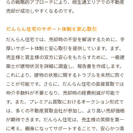
らの戦略的アプローチにより、相生通エリアでの不動産
売主様の利益を最大化する方法
売却が成功しやすくなるのです。
安心のオークション取引の流れ
だんらん住宅が目指す笑顔あふれる売却と
だんらん住宅のサポート体制と安心取引
Google口コミ高評価の理由
だんらん住宅では、売却時の不安を解消するために、手
高評価の裏にある顧客満足度
厚いサポート体制と安心取引を提供しています。まず、
笑顔あふれる売却のための工夫
売主様と買主様の双方に安心をもたらすために、一級建
売主様の声を大切にしたサービス
築士が建物状況を詳細に調査し、報告書を作成します。
口コミが示す信頼と実績
これにより、建物の状態に関するトラブルを未然に防ぐ
顧客満足を高めるサポート体制
ことが可能です。さらに、だんらん住宅の直接買取では
成功事例から学ぶ売却の秘訣
仲介手数料が不要となり、売却時の経費削減が可能で
す。また、プレミアム買取におけるオークション形式で
離婚や相続、空家の不動産売却もお任せ！だん
は、多くの不動産買取会社が参加し、より高い売却価格
らん住宅での安心取引
が期待できます。だんらん住宅は、売主様の笑顔を第一
特殊な売却ニーズに対応する方法
に考え、親身になってサポートすることで、安心かつ満
離婚不動産売却のポイント