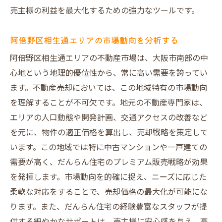
プロの目で見た建物評価
売主様の利益を最大化するための強力なツールです。
トラブルを未然に防ぐ方法
買主様の信頼を得るためのステップ
阿倍野区相生通エリアの市場動向を分析する
報告書が売却に与える影響
阿倍野区相生通エリアの不動産市場は、大阪市南部の中
安心取引を実現するために
心地という地理的優位性から、常に高い需要を誇ってい
VR室内写真で買主様の購買意欲を高める！だん
ます。不動産売却においては、この地域特有の市場動向
らん住宅の新生活提案
を理解することが不可欠です。地元の不動産専門家は、
VR技術がもたらす新しい体験
エリアの人口動態や開発計画、交通アクセスの改善など
を元に、物件の適正価格を算出し、売却戦略を策定して
リフォーム後のイメージを具体化する
います。この地域では特に中古マンションや一戸建ての
買主様にアピールするポイント
需要が高く、だんらん住宅のプレミアム販売戦略が効果
新生活を想像しやすい視覚効果
を発揮します。市場動向を的確に捉え、ニーズに応じた
VRを活用したマーケティング戦略
柔軟な対応をすることで、売却価格の最大化が可能にな
成約率を高めるための実践例
ります。また、だんらん住宅の経験豊富なスタッフが提
だんらん住宅の直接買取で仲介手数料を節約し