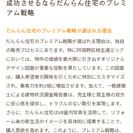
成功させるならだんらん住宅のプレミ
売却成功者の声を活かした戦略のメリット
アム戦略
地元の不動産専門家によるアドバイス
だんらん住宅が提供するオリジナルデザイン図
だんらん住宅のプレミアム戦略が選ばれる理由
面で不動産の魅力を最大限に引き出す方法
だんらん住宅のプレミアム戦略が選ばれる理由は、独自
オリジナルデザイン図面の特徴と効果
の販売プロセスにあります。特に阿倍野区相生通エリア
デザイン図面がもたらす集客効果
においては、物件の価値を最大限に引き出すオリジナル
他社と差別化できるポイントとは
デザイン図面が重要な役割を果たしています。この図面
視覚的魅力を高めるデザインの活用法
は、購入希望者の興味を引くために特別にカスタマイズ
買主の心を掴むプレゼン手法
され、集客力を約2倍に増加させます。加えて、一級建築
売主様の満足度を高める取り組み
士による建物状況調査報告書は、売主様と買主様の双方
に安心感を提供し、トラブルのない取引を実現します。
一級建築士による建物状況調査報告書が不動産
さらに、だんらん住宅はVR室内写真を活用して、リフォ
取引に安心をもたらす理由
ーム後の新生活のイメージを具体的に提案することで、
建物状況調査報告書の重要性
購入意欲を高めます。このように、プレミアム戦略は、