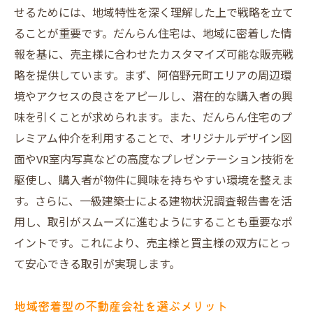
売却成功の鍵を握るサポート体制
せるためには、地域特性を深く理解した上で戦略を立て
成功者が教える売却プロセスの流れ
ることが重要です。だんらん住宅は、地域に密着した情
高評価を得るためのポイントとヒント
報を基に、売主様に合わせたカスタマイズ可能な販売戦
阿倍野元町での不動産売却はだんらん住宅にお
略を提供しています。まず、阿倍野元町エリアの周辺環
任せ！
境やアクセスの良さをアピールし、潜在的な購入者の興
味を引くことが求められます。また、だんらん住宅のプ
だんらん住宅が提供する地域密着型サービ
レミアム仲介を利用することで、オリジナルデザイン図
ス
面やVR室内写真などの高度なプレゼンテーション技術を
阿倍野元町での不動産売却の成功事例紹介
駆使し、購入者が物件に興味を持ちやすい環境を整えま
売却をスムーズに進めるための手続き案内
す。さらに、一級建築士による建物状況調査報告書を活
地域特化の市場分析と売却戦略
用し、取引がスムーズに進むようにすることも重要なポ
不動産売却を成功させるための専門的アド
イントです。これにより、売主様と買主様の双方にとっ
バイス
て安心できる取引が実現します。
だんらん住宅が目指す売却後の笑顔と信頼
地域密着型の不動産会社を選ぶメリット