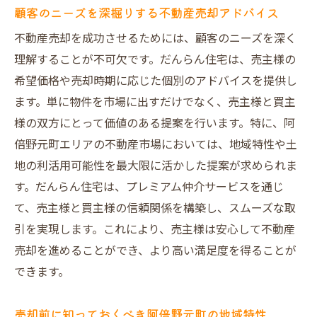
導入
顧客のニーズを深掘りする不動産売却アドバイス
リスクを最小限に抑えるためのプレミアム
不動産売却を成功させるためには、顧客のニーズを深く
戦略
理解することが不可欠です。だんらん住宅は、売主様の
だんらん住宅のオリジナルデザイン図面が集客
希望価格や売却時期に応じた個別のアドバイスを提供し
力を倍増させる理由
ます。単に物件を市場に出すだけでなく、売主様と買主
様の双方にとって価値のある提案を行います。特に、阿
オリジナルデザイン図面の特徴と利点
倍野元町エリアの不動産市場においては、地域特性や土
図面の魅力を最大限に活用した宣伝手法
地の利活用可能性を最大限に活かした提案が求められま
集客効果を倍増させるデザイン戦略
す。だんらん住宅は、プレミアム仲介サービスを通じ
顧客に選ばれるオリジナルデザインの魅力
て、売主様と買主様の信頼関係を構築し、スムーズな取
図面を活用したターゲット層へのアプロー
引を実現します。これにより、売主様は安心して不動産
チ
売却を進めることができ、より高い満足度を得ることが
他社と差別化するためのデザイン戦略
できます。
一級建築士の調査報告書が売主と買主に提供す
る安心感
売却前に知っておくべき阿倍野元町の地域特性