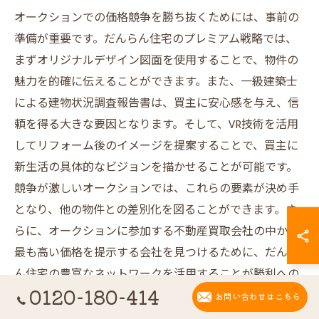
オークションでの価格競争を勝ち抜くためには、事前の
準備が重要です。だんらん住宅のプレミアム戦略では、
まずオリジナルデザイン図面を使用することで、物件の
魅力を的確に伝えることができます。また、一級建築士
による建物状況調査報告書は、買主に安心感を与え、信
頼を得る大きな要因となります。そして、VR技術を活用
してリフォーム後のイメージを提案することで、買主に
新生活の具体的なビジョンを描かせることが可能です。
競争が激しいオークションでは、これらの要素が決め手
となり、他の物件との差別化を図ることができます。さ
らに、オークションに参加する不動産買取会社の中から
最も高い価格を提示する会社を見つけるために、だんら
ん住宅の豊富なネットワークを活用することが勝利への
0120-180-414
近道です。
お問い合わせはこちら