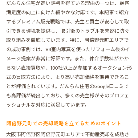
だんらん住宅が高い評判を得ている理由の一つは、顧客
仲介手数料とコスト削減の関係性
満足度の向上に向けた細やかな対応です。本記事で紹介
だんらん住宅の直接買取で経費削減と高値売却
するプレミアム販売戦略では、売主と買主が安心して取
を実現する方法
引できる環境を提供し、取引後のトラブルを未然に防ぐ
直接買取がもたらすコスト削減のメリット
取り組みを徹底しています。特に、阿倍野元町エリアで
経費削減効果を最大化するためのヒント
の成功事例では、VR室内写真を使ったリフォーム後のイ
高値売却を可能にする直接買取の仕組み
メージ提案が非常に好評です。また、仲介手数料がかか
他社買取と比較した際の優位性と特徴
らない直接買取や、100社以上が参加するオークション形
売主が直面する課題とその克服法
式の買取方法により、より高い売却価格を期待できるこ
とが評価されています。だんらん住宅のGoogle口コミで
直接買取を選ぶ際の注意点と成功例
も高評価が続出しており、多くの売主様がそのプロフェ
売却成功者が語るだんらん住宅の高評価の秘密
ッショナルな対応に満足しています。
実際の売却成功者のインタビューと評価
だんらん住宅が選ばれる理由と実績
阿倍野元町での売却戦略を立てるためのポイント
売主が得た満足度とその要因
大阪市阿倍野区阿倍野元町エリアで不動産売却を成功さ