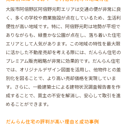
建築士による調査報告書の重要性と信頼性
大阪市阿倍野区阿倍野元町エリアは交通の便が非常に良
売主が得られるメリットと安心感
く、多くの学校や商業施設が点在しているため、生活利
便性が高い地域です。特に、阿倍野元町は地勢が平坦で
買主に安心を提供する報告書の役割
ありながらも、緑豊かな公園が点在し、落ち着いた住宅
トラブルを未然に防ぐ調査の具体的な事例
エリアとして人気があります。この地域の特性を最大限
調査報告書が売却に与える影響と実績
に活かした不動産売却を考える際には、だんらん住宅の
安心感を得るための他のサポート手段
プレミアム販売戦略が非常に効果的です。だんらん住宅
オークション形式の買取で不動産をより高く売
では、オリジナルデザイン図面を活用し、他物件との差
却する秘訣
別化を図ることで、より高い売却価格を実現していま
オークション形式の買取が選ばれる理由
す。さらに、一級建築士による建物状況調査報告書を作
高値売却を実現するための戦術と手順
成することで、買主の不安を解消し、安心して取引を進
100社以上が参加するオークションの効果
めることができます。
オークションでの価格競争を勝ち抜く方法
だんらん住宅の評判が高い理由と成功事例
オークション形式を活用した売主の体験談