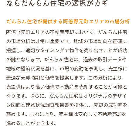
ならだんらん住宅の選択がカギ
だんらん住宅の評判が高い理由と成功事例
阿倍野元町での売却戦略を立てるためのポ
だんらん住宅が提供する阿倍野元町エリアの市場分析
イント
阿倍野元町エリアの不動産売却において、だんらん住宅
地域密着型の不動産会社を選ぶメリット
の市場分析は非常に重要です。地域の市場動向を正確に
プレミアム戦略で不動産売却を加速させる方法
把握し、適切なタイミングで物件を売り出すことが成功
プレミアム戦略とは何か？不動産売却の新
の鍵となります。だんらん住宅は、過去の取引データや
たな潮流
地域の経済状況を基に、市場の変動を予測し、売主様に
成功する不動産売却に必要なステップと計
最適な売却時期と価格を提案します。この分析により、
画
売主様はより高い価格で不動産を売却することが可能と
売却を加速するためのプレミアム戦略の活
なります。さらに、だんらん住宅はオリジナルのデザイ
用法
ン図面と建物状況調査報告書を提供し、売却の成功率を
プレミアム戦略で競争を優位に進めるテク
高めます。これにより、売主様は安心して不動産売却を
ニック
進めることができます。
顧客満足度を高めるプレミアムサービスの