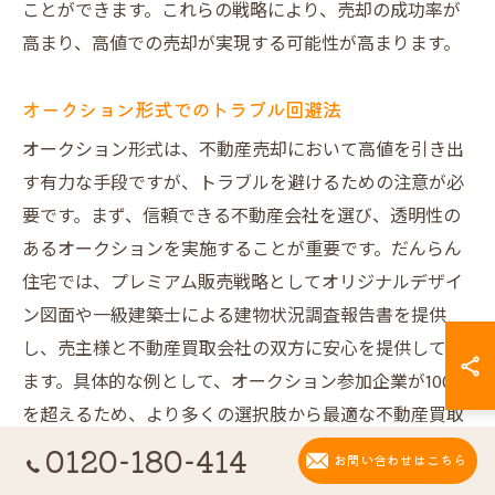
ことができます。これらの戦略により、売却の成功率が
高まり、高値での売却が実現する可能性が高まります。
オークション形式でのトラブル回避法
オークション形式は、不動産売却において高値を引き出
す有力な手段ですが、トラブルを避けるための注意が必
要です。まず、信頼できる不動産会社を選び、透明性の
あるオークションを実施することが重要です。だんらん
住宅では、プレミアム販売戦略としてオリジナルデザイ
ン図面や一級建築士による建物状況調査報告書を提供
し、売主様と不動産買取会社の双方に安心を提供してい
ます。具体的な例として、オークション参加企業が100社
を超えるため、より多くの選択肢から最適な不動産買取
会社を見つけることができます。最終的に、だんらん住
0120-180-414
お問い合わせはこちら
宅のオークション形式を活用することで、売却の成功率