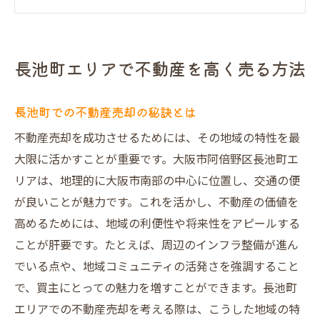
一級建築士の建物状況調査報告で安心提供
オークション形式での高値売却の可能性
だんらん住宅の直接買取で経費削減を実現
長池町エリアで不動産を高く売る方法
する方法
だんらん住宅で安心の不動産売却
長池町での不動産売却の秘訣とは
だんらん住宅の安心売却戦略
不動産売却を成功させるためには、その地域の特性を最
プレミアム販売の利点と特徴
大限に活かすことが重要です。大阪市阿倍野区長池町エ
建物状況調査報告書がもたらす安心
リアは、地理的に大阪市南部の中心に位置し、交通の便
仲介手数料を削減する方法とは
が良いことが魅力です。これを活かし、不動産の価値を
オークションでの最高値売却を狙う
高めるためには、地域の利便性や将来性をアピールする
ことが肝要です。たとえば、周辺のインフラ整備が進ん
売却成功者の声に学ぶだんらん住宅
でいる点や、地域コミュニティの活発さを強調すること
阿倍野区で不動産を高値売却する秘訣
で、買主にとっての魅力を増すことができます。長池町
阿倍野区での高値売却成功法
エリアでの不動産売却を考える際は、こうした地域の特