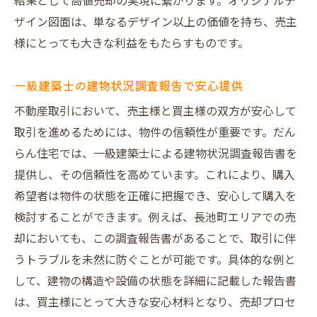
結果として高値売却の実現に繋がります。オリジナルデ
購入者に選ばれるためのデザイン図面
ザイン図面は、単なるデザイン以上の価値を持ち、売主
だんらん住宅の直接買取で売却コストを削
様にとっても大きな利益をもたらすものです。
減する方法
だんらん住宅による不動産売却の利点
一級建築士の建物状況調査報告で安心提供
だんらん住宅の売却利点と特徴
不動産取引において、売主様と買主様の双方が安心して
オリジナル戦略で高値売却を実現
取引を進めるためには、物件の信頼性が重要です。だん
一級建築士の調査で安心を提供
らん住宅では、一級建築士による建物状況調査報告書を
オークション形式での利点と活用法
提供し、その信頼性を高めています。これにより、購入
希望者は物件の状態を正確に把握でき、安心して購入を
購入者が選びやすいデザイン図面
検討することができます。例えば、長池町エリアでの売
だんらん住宅の直接買取による経費削減の
却においても、この調査報告書があることで、取引に伴
実現
うトラブルを未然に防ぐことが可能です。具体的な例と
長池町エリアでの売却成功のコツ
して、建物の構造や設備の状態を詳細に記載した報告書
長池町での売却成功の秘訣
は、買主様にとって大きな安心材料となり、売却プロセ
だんらん住宅の戦略で高値を達成