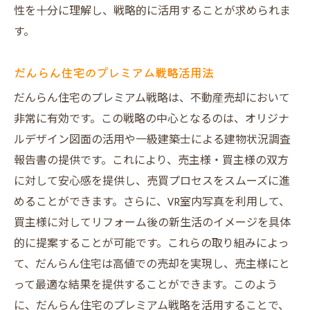
だんらん住宅の戦略で高値を実現
性を十分に理解し、戦略的に活用することが求められま
一級建築士による詳細調査の利点
す。
オリジナルデザインで購入者を引き寄せる
オークション形式による高値売却の流れ
だんらん住宅のプレミアム戦略活用法
安心のだんらん住宅の直接買取で経費節約
だんらん住宅のプレミアム戦略は、不動産売却において
を実現
非常に有効です。この戦略の中心となるのは、オリジナ
大阪で不動産売却を成功させる戦略
ルデザイン図面の活用や一級建築士による建物状況調査
報告書の提供です。これにより、売主様・買主様の双方
大阪での不動産売却成功の鍵
に対して安心感を提供し、売買プロセスをスムーズに進
だんらん住宅のプレミアム戦略の強み
めることができます。さらに、VR室内写真を利用して、
高値売却を実現するための準備法
買主様に対してリフォーム後の新生活のイメージを具体
オークション形式の活用法とメリット
的に提案することが可能です。これらの取り組みによっ
一級建築士の調査で安心取引を実現
て、だんらん住宅は高値での売却を実現し、売主様にと
だんらん住宅の直接買取で売却コストを削
って最適な結果を提供することができます。このよう
減する方法
に、だんらん住宅のプレミアム戦略を活用することで、