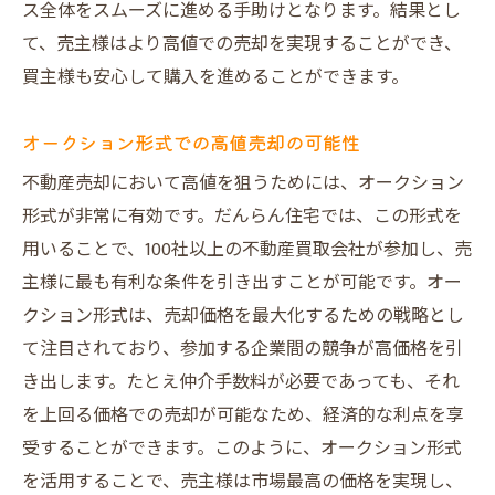
ス全体をスムーズに進める手助けとなります。結果とし
オークション形式での売却利点
て、売主様はより高値での売却を実現することができ、
一級建築士の調査がもたらす安心
買主様も安心して購入を進めることができます。
オリジナルデザインで購入者を魅了
オークション形式での高値売却の可能性
だんらん住宅の直接買取で経費を削減する
方法
不動産売却において高値を狙うためには、オークション
形式が非常に有効です。だんらん住宅では、この形式を
用いることで、100社以上の不動産買取会社が参加し、売
主様に最も有利な条件を引き出すことが可能です。オー
クション形式は、売却価格を最大化するための戦略とし
て注目されており、参加する企業間の競争が高価格を引
き出します。たとえ仲介手数料が必要であっても、それ
を上回る価格での売却が可能なため、経済的な利点を享
受することができます。このように、オークション形式
を活用することで、売主様は市場最高の価格を実現し、