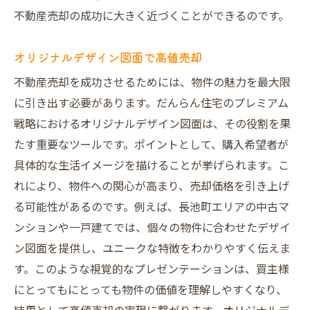
不動産売却でトラブル回避する方法
不動産売却の成功に大きく近づくことができるのです。
売却時にトラブルを避けるには
オリジナルデザイン図面で高値売却
だんらん住宅の安心戦略とその効果
不動産売却を成功させるためには、物件の魅力を最大限
一級建築士による調査の重要性
に引き出す必要があります。だんらん住宅のプレミアム
購入者に安心を提供する図面の役割
戦略におけるオリジナルデザイン図面は、その役割を果
オークション形式でのトラブル回避法
たす重要なツールです。ポイントとして、購入希望者が
だんらん住宅の直接買取での売却時の経費
具体的な生活イメージを描けることが挙げられます。こ
削減
れにより、物件への関心が高まり、売却価格を引き上げ
プレミアム戦略で高値売却を目指す
る可能性があるのです。例えば、長池町エリアの中古マ
プレミアム戦略で高値売却を実現
ンションや一戸建てでは、個々の物件に合わせたデザイ
だんらん住宅のオリジナル戦略活用法
ン図面を提供し、ユニークな特徴をわかりやすく伝えま
す。このような視覚的なプレゼンテーションは、買主様
オークション形式での高値売却の流れ
にとってもにとっても物件の価値を理解しやすくなり、
一級建築士の調査で安心の取引