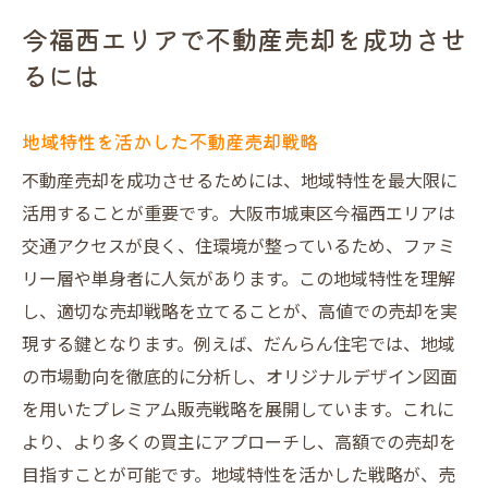
不動産売却で失敗しないための秘訣
今福西エリアで不動産売却を成功させ
大阪市城東区の不動産売却の秘訣を紹介
るには
地域に根ざした不動産売却の基本ステップ
市場動向を活用した売却戦略の具体例
地域特性を活かした不動産売却戦略
だんらん住宅が提供する独自の強みとは
不動産売却を成功させるためには、地域特性を最大限に
高評価を得るための不動産売却テクニック
活用することが重要です。大阪市城東区今福西エリアは
売主様に安心を提供するプロのサポート
交通アクセスが良く、住環境が整っているため、ファミ
不動産売却成功のための重要な要素
リー層や単身者に人気があります。この地域特性を理解
し、適切な売却戦略を立てることが、高値での売却を実
だんらん住宅で高く不動産を売却する方法
現する鍵となります。例えば、だんらん住宅では、地域
オリジナル図面で差別化を図る売却戦略
の市場動向を徹底的に分析し、オリジナルデザイン図面
一級建築士が提供する売却前の安心感
を用いたプレミアム販売戦略を展開しています。これに
VR技術でリフォーム後の魅力を提案
より、より多くの買主にアプローチし、高額での売却を
仲介手数料を抑えた直接買取のメリット
目指すことが可能です。地域特性を活かした戦略が、売