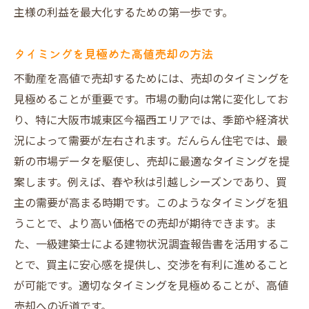
不動産オークションで高値売却を狙う
主様の利益を最大化するための第一歩です。
信頼できるパートナーとの取引を実現
タイミングを見極めた高値売却の方法
プレミアム戦略で不動産売却を成功に導く
集客力を倍増させるプレミアム仲介の魅力
不動産を高値で売却するためには、売却のタイミングを
見極めることが重要です。市場の動向は常に変化してお
不動産売却における建物調査の重要性
り、特に大阪市城東区今福西エリアでは、季節や経済状
買主様の心を掴むVR提案の効果
況によって需要が左右されます。だんらん住宅では、最
仲介手数料を抑えるプレミアム買取
新の市場データを駆使し、売却に最適なタイミングを提
オークションでの高値売却を実現する方法
案します。例えば、春や秋は引越しシーズンであり、買
安心できる売却プロセスを提供
主の需要が高まる時期です。このようなタイミングを狙
不動産売却で失敗しないための重要ポイント
うことで、より高い価格での売却が期待できます。ま
失敗を防ぐための市場調査と分析
た、一級建築士による建物状況調査報告書を活用するこ
とで、買主に安心感を提供し、交渉を有利に進めること
だんらん住宅のサポートで安心を得る
が可能です。適切なタイミングを見極めることが、高値
売却前の準備が成功の鍵を握る
売却への近道です。