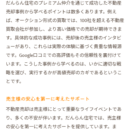
市場動向に応じた売却タイミングの選択
だんらん住宅のプレミアム仲介を通じて成功した不動産
売主様に安心を届ける売却サポート
売却事例から学べるポイントは数多くあります。例え
高値売却を目指すための具体的ステップ
ば、オークション形式の買取では、100社を超える不動産
買取会社が参加し、より高い価格での売却が期待できま
過去の成功事例から学ぶ成功法則
す。具体的な成功事例には、売却後の売主様のインタビ
だんらん住宅のサポートで安心売却を実現
ューがあり、これらは実際の体験に基づく貴重な情報源
売却成功のためのパートナーシップの重要
です。Google口コミでの高評価もその信頼性を裏付けて
性
います。こうした事例から学べるのは、いかに適切な戦
プロによる市場分析とその活用方法
略を選び、実行するかが高値売却のカギであるというこ
買主様への信頼感を高める提案
とです。
安心して取引を進めるためのサポート
プレミアム仲介による利益最大化の方法
売主様の安心を第一に考えたサポート
不動産売却のすべてをサポートする体制
不動産売却は売主様にとって重要なライフイベントであ
り、多くの不安が伴います。だんらん住宅では、売主様
の安心を第一に考えたサポートを提供しています。ま