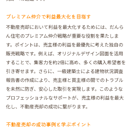
顧客満足を最大化するための工夫
エリア特性を活かした売却戦略の構築
プレミアム仲介で利益最大化を目指す
成功事例から学ぶ失敗しないコツ
不動産売却において利益を最大化するためには、だんら
高値売却を実現するための戦略を解説
ん住宅のプレミアム仲介戦略が重要な役割を果たしま
市場価値を最大化するための工夫
す。ポイントは、売主様の利益を最優先に考えた独自の
だんらん住宅のプレミアムサポート
販売戦略です。例えば、オリジナルデザイン図面を活用
買主様のニーズを捉えた提案方法
することで、集客力を約2倍に高め、多くの購入希望者を
引き寄せます。さらに、一級建築士による建物状況調査
高評価を得るための効果的な戦略
報告書の作成により、売主様と買主様の間でのトラブル
オークション活用による高値売却の秘訣
を未然に防ぎ、安心した取引を実現します。このような
安心売却を実現するためのステップ
プロフェッショナルなサポートが、売主様の利益を最大
大阪市の不動産売却で重要なステップとは
化し、不動産売却の成功に繋がります。
地域特性を活かした売却計画の立て方
だんらん住宅のサポートを最大限に活用
不動産売却の成功事例と学ぶポイント