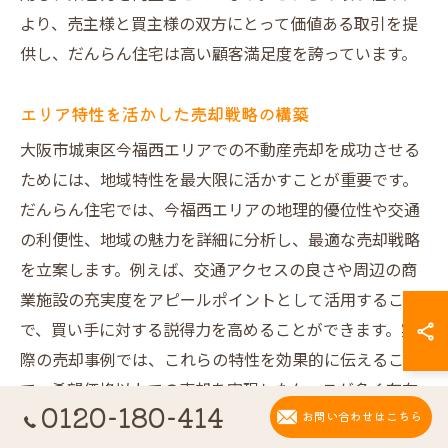
より、売主様と買主様の双方にとって価値ある取引を提
供し、だんらん住宅は高い顧客満足度を誇っています。
エリア特性を活かした売却戦略の構築
大阪市城東区今福西エリアでの不動産売却を成功させる
ためには、地域特性を最大限に活かすことが重要です。
だんらん住宅では、今福西エリアの地理的優位性や交通
の利便性、地域の魅力を詳細に分析し、最適な売却戦略
を立案します。例えば、交通アクセスの良さや周辺の商
業施設の充実度をアピールポイントとして活用すること
で、買い手に対する説得力を高めることができます。実
際の売却事例では、これらの特性を効果的に伝えること
で、希望価格以上での売却を実現したケースが多く存在
0120-180-414
します。地域特性を理解し、適切な戦略をもって売却を
お問い合わせはこちら