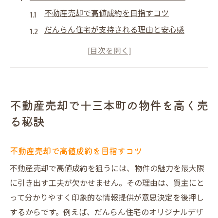
不動産売却で高値成約を目指すコツ
だんらん住宅が支持される理由と安心感
十三本町の不動産売却の流れと注意点
プレミアムサービスで集客力を強化する方
法
悪評を回避し安心できる不動産売却の秘訣
不動産売却で十三本町の物件を高く売
高額売却を実現するための査定ポイント
る秘訣
だんらん住宅で失敗しない不動産売却術
だんらん住宅の不動産売却が選ばれる理由
不動産売却で高値成約を目指すコツ
プレミアム仲介で高く売る売却術を伝授
不動産売却で高値成約を狙うには、物件の魅力を最大限
建物状況調査でトラブルを防ぐ方法とは
に引き出す工夫が欠かせません。その理由は、買主にと
悪評を回避した安心の取引ポイント解説
って分かりやすく印象的な情報提供が意思決定を後押し
直接買取やオークション買取の特徴と利点
するからです。例えば、だんらん住宅のオリジナルデザ