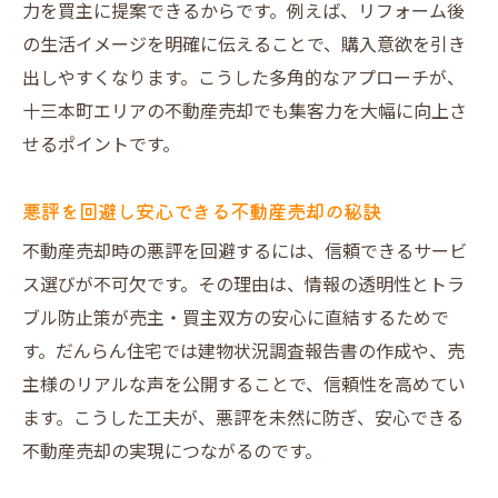
高値売却とコスト削減を両立する方法
力を買主に提案できるからです。例えば、リフォーム後
信頼できるサービスで安心売却を実現
の生活イメージを明確に伝えることで、購入意欲を引き
出しやすくなります。こうした多角的なアプローチが、
口コミで評価される手数料の特徴とは
十三本町エリアの不動産売却でも集客力を大幅に向上さ
十三本町で選ばれる不動産売却のポイント
せるポイントです。
十三本町で不動産売却が選ばれる理由
だんらん住宅の独自サービスの魅力紹介
悪評を回避し安心できる不動産売却の秘訣
口コミや悪評を見極めるチェックポイント
不動産売却時の悪評を回避するには、信頼できるサービ
高額売却を実現するための戦略を解説
ス選びが不可欠です。その理由は、情報の透明性とトラ
適切な査定と市場分析の大切さ
ブル防止策が売主・買主双方の安心に直結するためで
売却後も安心できるサポート体制
す。だんらん住宅では建物状況調査報告書の作成や、売
だんらん住宅の評判と不動産売却成功の理由
主様のリアルな声を公開することで、信頼性を高めてい
ます。こうした工夫が、悪評を未然に防ぎ、安心できる
だんらん住宅の評判が高い理由を探る
不動産売却の実現につながるのです。
売却成功者の声から得るリアルな体験談