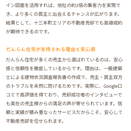
口コミ評価が高い不動産売却の進め方
イン図面を活用すれば、他社の約2倍の集客力を実現で
き、より多くの買主と出会えるチャンスが広がります。
大阪市淀川区で信頼の不動産売却方法
結果として、十三本町エリアの不動産売却でも高値成約
大阪市の不動産売却で重視すべき点とは
が期待できるのです。
だんらん住宅の信頼性と選ばれる理由
一級建築士による調査が売却をサポート
だんらん住宅が支持される理由と安心感
不動産買取サービスの比較ポイント
だんらん住宅が多くの売主から選ばれているのは、安心
口コミや評判から見る安心の売却方法
感と信頼性を徹底しているからです。理由は、一級建築
高値を狙うための不動産売却戦略
士による建物状況調査報告書の作成で、売主・買主双方
プレミアム不動産売却で高値成立を目指す
のトラブルを未然に防げるためです。実際に、Google口
プレミアム不動産売却のメリットと特徴
コミで高評価を得ており、売却成功者のインタビューで
も実在の売主様からの満足の声が寄せられています。信
オリジナル図面で集客力アップを実現
頼と実績が積み重なったサービスだからこそ、安心して
オークション買取で高値売却を目指すコツ
不動産売却を任せられます。
VR室内写真活用で魅力を最大化する方法