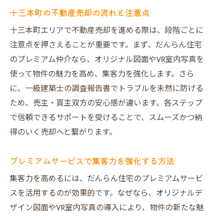
仲介手数料を抑えた売却方法の選び方
十三本町の不動産売却の流れと注意点
だんらん住宅の買取サービスの実力とは
十三本町エリアで不動産売却を進める際は、段階ごとに
だんらん住宅の強みで安心の不動産売却
注意点を押さえることが重要です。まず、だんらん住宅
だんらん住宅の不動産売却が安心な理由
のプレミアム仲介なら、オリジナル図面やVR室内写真を
売却トラブルを防ぐ建物状況調査の重要性
使って物件の魅力を高め、集客力を強化します。さら
口コミで評判の高いサポート体制を解説
に、一級建築士の調査報告書でトラブルを未然に防げる
ため、売主・買主双方の安心感が違います。各ステップ
高値売却を叶える独自のプレミアム仲介
で信頼できるサポートを受けることで、スムーズかつ納
直接買取でスムーズな不動産売却を実現
得のいく売却へと繋がります。
集客力と信頼性を高める取り組みの全貌
仲介手数料を抑えて賢く不動産売却する方法
プレミアムサービスで集客力を強化する方法
仲介手数料を抑える不動産売却のコツ
集客力を高めるには、だんらん住宅のプレミアムサービ
直接買取とオークション買取の違いを解説
スを活用するのが効果的です。なぜなら、オリジナルデ
だんらん住宅の費用面の魅力を知る
ザイン図面やVR室内写真の導入により、物件の新たな魅