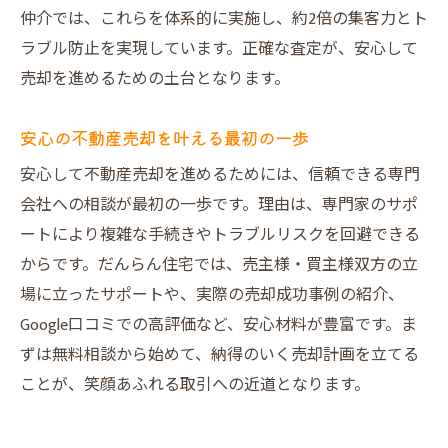
仲介では、これらを体系的に実施し、約2倍の集客力とト
だんらん住宅が選ばれる理由を深掘り紹介
ラブル防止を実現しています。正確な査定が、安心して
大阪市で高評価を得る売却サービスの特徴
売却を進めるための土台となります。
売却後の生活設計まで相談できる強みとは
不動産売却で後悔しないための極意を伝授
安心の不動産売却を叶える最初の一歩
鶴見エリアで理想の売却を叶える方法まと
安心して不動産売却を進めるためには、信頼できる専門
め
会社への相談が最初の一歩です。理由は、専門家のサポ
ートにより複雑な手続きやトラブルリスクを回避できる
からです。だんらん住宅では、売主様・買主様双方の立
場に立ったサポートや、実際の売却成功事例の紹介、
Google口コミでの高評価など、安心材料が豊富です。ま
ずは無料相談から始めて、納得のいく売却計画を立てる
ことが、笑顔あふれる取引への近道となります。