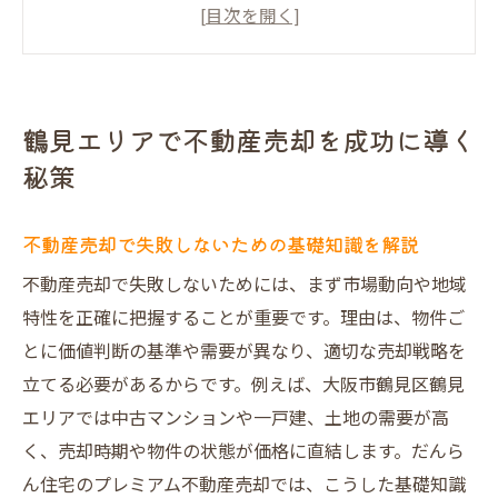
大阪市の不動産買取動向を知る重要性とは
鶴見区で高額を狙う査定ポイントとコツ
買取業者選びで後悔しない不動産売却戦略
大阪市の不動産査定が重要な理由と流れ
鶴見エリアで不動産売却を成功に導く
安心の不動産売却を叶える最初の一歩
秘策
だんらん住宅が叶える高額売却のポイント
プレミアム不動産売却が選ばれる理由を解
不動産売却で失敗しないための基礎知識を解説
説
不動産売却で失敗しないためには、まず市場動向や地域
大阪市での高額不動産売却を実現する秘訣
特性を正確に把握することが重要です。理由は、物件ご
だんらん住宅独自の査定方法の強みとは
とに価値判断の基準や需要が異なり、適切な売却戦略を
買取業者ランキングにも注目した選び方
立てる必要があるからです。例えば、大阪市鶴見区鶴見
一級建築士による建物調査の安心感
エリアでは中古マンションや一戸建、土地の需要が高
高評価口コミのだんらん住宅が支持される
く、売却時期や物件の状態が価格に直結します。だんら
訳
ん住宅のプレミアム不動産売却では、こうした基礎知識