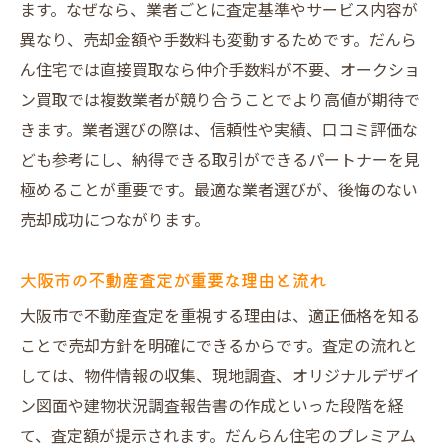
手数料の仕組みとメリット・デメリット解
ます。なぜなら、業者ごとに査定基準やサービス内容が
説
異なり、売却金額や手数料も変動するためです。だんら
集客力を生かした売却価格アップの方法
ん住宅では直接買取なら仲介手数料が不要、オークショ
ン買取では複数業者が競り合うことでより高値が期待で
理想の不動産売却を叶えるための実践策
きます。業者選びの際は、信頼性や実績、口コミ評価な
安心と納得の不動産売却を実現する流れ
ども参考にし、納得できる取引ができるパートナーを見
大阪市鶴見区で安心して売却する手順解説
極めることが重要です。最適な業者選びが、後悔のない
だんらん住宅の売却サポート体制と特徴
売却成功につながります。
建物調査やVR写真による安心感の理由
口コミ評価に見る信頼できる売却事例
大阪市の不動産査定が重要な理由と流れ
売主様インタビューから学ぶ売却の流れ
大阪市で不動産査定を重視する理由は、適正価格を知る
納得できる不動産売却のポイントを伝授
ことで売却方針を明確にできるからです。査定の流れと
鶴見区で信頼される不動産売却の極意を解説
しては、物件情報の収集、現地調査、オリジナルデザイ
ン図面や建物状況調査報告書の作成といった段階を経
信頼される不動産売却のための心得と実践
て、査定額が提示されます。だんらん住宅のプレミアム
法