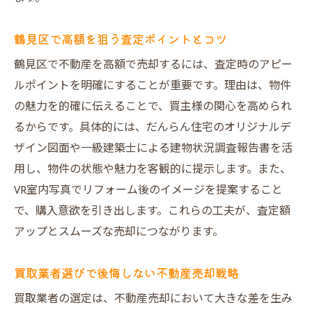
集客力が高まるポイントを徹底解説
安心して任せられる不動産売却先の条件
鶴見区で高額を狙う査定ポイントとコツ
プレミアム仲介で集客力が2倍になる理由
鶴見区で不動産を高額で売却するには、査定時のアピー
オリジナル図面活用の集客効果を紹介
ルポイントを明確にすることが重要です。理由は、物件
大阪市の不動産売却に強い理由とは
の魅力を的確に伝えることで、買主様の関心を高められ
建築士による調査が選ばれるポイント
るからです。具体的には、だんらん住宅のオリジナルデ
ザイン図面や一級建築士による建物状況調査報告書を活
VR写真で買主の心を掴む工夫と実績
用し、物件の状態や魅力を客観的に提示します。また、
だんらん住宅の独自仲介が差を生む秘訣
VR室内写真でリフォーム後のイメージを提案すること
集客力2倍で不動産売却に圧倒的な強み
で、購入意欲を引き出します。これらの工夫が、査定額
オークション買取で理想価格を目指す方法
アップとスムーズな売却につながります。
大阪の不動産買取相場を最大限に活かす
オークション参加業者との賢い交渉術
買取業者選びで後悔しない不動産売却戦略
プレミアム買取で高値売却を実現する流れ
買取業者の選定は、不動産売却において大きな差を生み