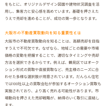
をもとに、オリジナルデザイン図面や建物状況調査を活
不動産売却で後悔しないための新常識とは
用し、集客力と安心感を高めています。基礎を押さえた
大阪市鶴見区で不動産売却を成功させるコ
うえで売却を進めることが、成功の第一歩となります。
ツ
不動産買取業者選びの最新ポイント解説
大阪市の不動産買取動向を知る重要性とは
査定から売却までの新しい流れを知ろう
大阪市の不動産買取動向を知ることは、高額売却を目指
売却価格アップに繋がる工夫と準備法
すうえで不可欠です。なぜなら、地域ごとの需要や市場
だんらん住宅を活用した後悔しない売却術
価格の変動を把握することで、適切なタイミングや売却
不動産売却の新常識を徹底的に解説
方法を選択できるからです。例えば、鶴見区ではオーク
売却を有利に進めるためのチェックポイント
ション形式の買取や直接買取など、売主様のニーズに合
大阪市の不動産査定で押さえるべき要素
わせた多様な選択肢が用意されています。だんらん住宅
では100社以上の買取会社が参加するオークション買取も
買取業者との交渉で損しないための知恵
実施されており、より高く売れる可能性があります。市
売却本舗や他社と比較する際の注意点
場動向を押さえた売却戦略が、納得のいく取引に直結し
だんらん住宅が行う丁寧なサポートの実際
ます。