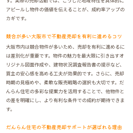
す。実際の売却活動では、こうした地域特性を具体的に
物件の魅力を最大限伝える不動産売却の工
アピールし物件の価値を伝えることが、成約率アップの
夫
カギです。
買主の視点を意識した不動産売却のポイン
競合が多い大阪市で不動産売却を有利に進めるコツ
ト
大阪市における買取業者との上手な活用方
大阪市内は競合物件が多いため、売却を有利に進めるに
法
は差別化が重要です。物件の魅力を最大限に引き出すオ
リジナル図面作成や、建物状況調査報告書の提示など、
だんらん住宅独自のサポートで高値売却実
買主の安心感を高める工夫が効果的です。さらに、売却
現
時期の見極めや、柔軟な販売戦略の選択も大切です。だ
不動産売却に役立つ最新情報の取り入れ方
んらん住宅の多彩な提案力を活用することで、他物件と
だんらん住宅による安心の取引サポート術
の差を明確にし、より有利な条件での成約が期待できま
不動産売却を支えるだんらん住宅の対応力
す。
レスポンスの早さが生む不動産売却の安心
感
だんらん住宅の不動産売却サポートが選ばれる理由