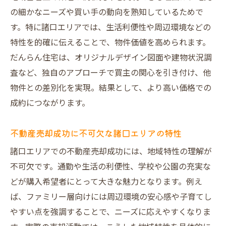
ント
の細かなニーズや買い手の動向を熟知しているためで
不動産売却を考えるなら押さえたいポイント
す。特に諸口エリアでは、生活利便性や周辺環境などの
特性を的確に伝えることで、物件価値を高められます。
不動産売却の流れと事前準備の重要性を解
だんらん住宅は、オリジナルデザイン図面や建物状況調
説
査など、独自のアプローチで買主の関心を引き付け、他
査定額だけで決めない不動産売却の見極め
物件との差別化を実現。結果として、より高い価格での
方
成約につながります。
仲介と買取の不動産売却メリット比較
大阪市の不動産売却で失敗しないための注
不動産売却成功に不可欠な諸口エリアの特性
意点
諸口エリアでの不動産売却成功には、地域特性の理解が
だんらん住宅が注力する安心の売却サポー
不可欠です。通勤や生活の利便性、学校や公園の充実な
ト
どが購入希望者にとって大きな魅力となります。例え
不動産売却後も安心できる情報収集のコツ
ば、ファミリー層向けには周辺環境の安心感や子育てし
高値売却を目指すための具体的な方法解説
やすい点を強調することで、ニーズに応えやすくなりま
不動産売却で高値を狙う販売戦略とは