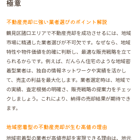
極意
れる理由
効率的な不動産売却の流れと実践ポイント
不動産売却に強い業者選びのポイント解説
紹介
鶴見区諸口エリアで不動産売却を成功させるには、地域
納得の価格を実現する売却戦略とは
市場に精通した業者選びが不可欠です。なぜなら、地域
不動産売却の価格査定ポイントを徹底解説
特性や物件価値を的確に判断し、最適な販売戦略を立て
市場動向を踏まえた不動産売却戦略の立て
られるからです。例えば、だんらん住宅のような地域密
方
着型業者は、独自の情報ネットワークや実績を活かし
高値売却を実現する物件価値のアピール方
て、売主の利益を最大化します。業者選定時は、地域で
法
の実績、査定根拠の明確さ、販売戦略の提案力をチェッ
大阪市エリアで不動産売却を有利に進める
クしましょう。これにより、納得の売却結果が期待でき
秘訣
ます。
だんらん住宅が提供する独自の不動産売却
手法
地域密着型の不動産売却が生む高値の理由
売却戦略で差がつく不動産売却成功のポイ
地域密着型の業者が高値売却を実現できる理由は、地元