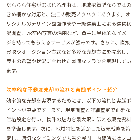
専任担当によるきめ細やかな売却サポート
だんらん住宅が選ばれる理由は、地域密着型ならではの
初めての不動産売却でも安心の相談体制
きめ細かな対応と、独自の販売ノウハウにあります。オ
売却手続きの流れを丁寧にサポートする魅
リジナルのデザイン図面作成や一級建築士による建物状
力
況調査、VR室内写真の活用など、買主に具体的なイメー
不動産売却後のアフターケアも万全の体制
ジを持ってもらえるサービスが強みです。さらに、直接
買取やオークション方式など多彩な売却方法を提案し、
地域特性を活かした売却のコツを徹底紹介
売主の希望や状況に合わせた最適なプランを実現してい
地域ニーズに合った不動産売却成功の秘訣
ます。
鶴見区諸口エリアの市場動向を活用した戦
略
効率的な不動産売却の流れと実践ポイント紹介
不動産売却に強い地域密着型サービスの利
効率的な売却を実現するためには、以下の流れと実践ポ
点
イントが重要です。まず、現地調査と詳細査定で正確な
物件ごとの特性を活かす不動産売却アプロ
価格設定を行い、物件の魅力を最大限に伝える販売資料
ーチ
を準備します。次に、地域特性を活かした販売戦略を策
大阪市の不動産売却で競合と差をつける方
定し、適切なタイミングで広告を展開。内覧時にはプロ