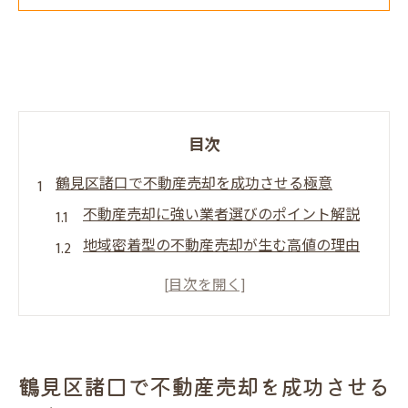
目次
鶴見区諸口で不動産売却を成功させる極意
不動産売却に強い業者選びのポイント解説
地域密着型の不動産売却が生む高値の理由
不動産売却成功に不可欠な諸口エリアの特
性
競合が多い大阪市で不動産売却を有利に進
めるコツ
鶴見区諸口で不動産売却を成功させる
だんらん住宅の不動産売却サポートが選ば