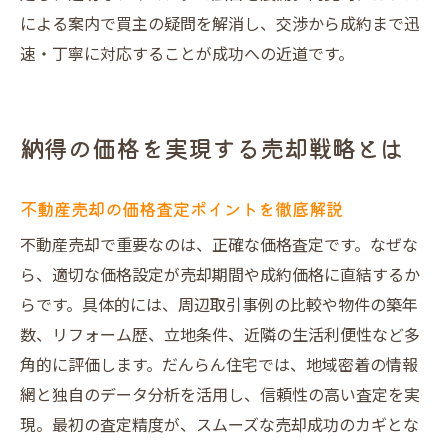
法
による案内で買主の疑問を解消し、交渉から成約まで迅
だんらん住宅ならではの地域分析の活用法
速・丁寧に対応することが成功への近道です。
売却後の資産活用まで見据えた提案力とは
不動産売却後の資産運用プランを徹底解説
納得の価格を実現する売却戦略とは
売却後も安心できるサポート体制の重要性
資産整理や税金対策も含めた不動産売却提
不動産売却の価格査定ポイントを徹底解説
案
不動産売却で重要なのは、正確な価格査定です。なぜな
鶴見区諸口エリアでの資産活用の選択肢
ら、適切な価格設定が売却期間や成約価格に直結するか
不動産売却から始まる将来設計のポイント
らです。具体的には、周辺取引事例の比較や物件の築年
だんらん住宅の幅広い相談対応力を紹介
数、リフォーム歴、立地条件、近隣の生活利便性など多
本当に高く売るための不動産売却最新情報
角的に評価します。だんらん住宅では、地域密着の情報
不動産売却の最新トレンドを徹底解説
網と独自のデータ分析を活用し、信頼性の高い査定を実
高値売却に直結する最新市場動向のポイン
現。最初の査定精度が、スムーズな売却成功のカギとな
ト