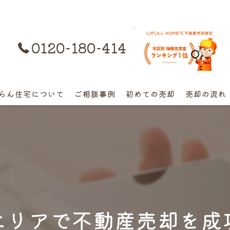
0120-180-414
購入はコチラ
らん住宅について
ご相談事例
初めての売却
売却の流れ
離婚不動産の売却相談
相続の相談
高額早期売却の相談
終活売却の相談
エリアで不動産売却を成
空き家の相談