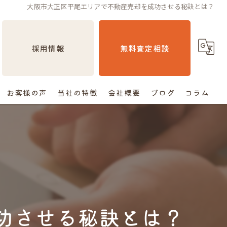
大阪市大正区平尾エリアで不動産売却を成功させる秘訣とは？
採用情報
無料査定相談
お客様の声
当社の特徴
会社概要
ブログ
コラム
売却
相続
空き家
住み替え
功させる秘訣とは？
査定