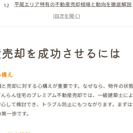
平尾エリア特有の不動産売却相場と動向を徹底解説
だんらん住宅の実績で安心の不動産売却を目指す方
不動産売却で失敗しないための業者選びポイント
中古マンション・一戸建て売却時に大切なポイント
不動産売却と資産整理を同時に進めるベストな方法
産売却を成功させるには
だんらん住宅で叶える高値売却のポイント
プレミアム不動産売却で高値を引き出す秘訣
心構え
オリジナル図面活用で不動産売却の魅力を最大化
備と売却に対する心構えが重要です。なぜなら、物件の状
建物状況調査がもたらす不動産売却の安心感
だんらん住宅のプレミアム不動産売却では、一級建築士に
VR室内写真による買主のイメージアップ戦略
安心して検討でき、トラブル防止にもつながります。まず
だんらん住宅独自の売却方法で信頼を獲得
の第一歩です。
口コミと評判から見る不動産売却成功事例
大阪市大正区で選ばれる不動産売却法とは