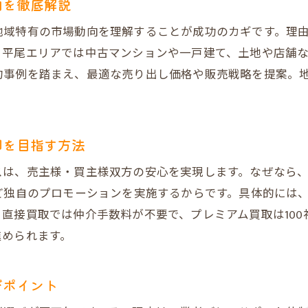
向を徹底解説
不動産売却で選ばれる仲介と買取の違いを整理
地域特有の市場動向を理解することが成功のカギです。理
だんらん住宅が提案する売却戦略の特徴とは
、平尾エリアでは中古マンションや一戸建て、土地や店舗
実績ある不動産売却業者の選び方を紹介
約事例を踏まえ、最適な売り出し価格や販売戦略を提案。
不動産売却のスピードと高値を両立させるコツ
大阪市内で高評価な不動産売却法の本質
売主様満足度重視の不動産売却サポート内容
却を目指す方法
建物調査やVR活用で売却を有利に進める方法
スは、売主様・買主様双方の安心を実現します。なぜなら、
一級建築士の調査が不動産売却に与える影響
ど独自のプロモーションを実施するからです。具体的には、
VR室内写真を活用した不動産売却の新提案
直接買取では仲介手数料が不要で、プレミアム買取は10
建物状況調査で不動産売却後のトラブル防止
進められます。
リフォーム提案で不動産売却価値を上げる方法
不動産売却時に重視すべき物件アピール術
びポイント
だんらん住宅の技術力で差がつく不動産売却