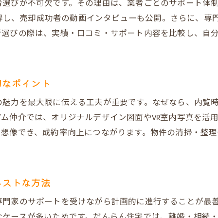
者選びが不可欠です。その理由は、業者ごとのサポート体
不動産売却に失敗しないための注意点を解説
を獲得し、売却成功者の動画インタビューも公開。さらに、
不動産売却時に注意すべき契約の落とし穴
者選びの際は、実績・口コミ・サポート内容を比較し、自
平尾エリアの不動産売却で起こりがちな失敗例
だんらん住宅のサポートでリスクを回避する方法
切なポイント
不動産売却時の価格交渉で失敗しないコツ
買主目線を理解した不動産売却の重要性
の魅力を最大限に伝える工夫が重要です。なぜなら、内覧
売却後のトラブルを防ぐ不動産売却の準備
ム仲介では、オリジナルデザイン図面やVR室内写真を活
に想像でき、成約率向上につながります。物件の清掃・整理
仲介と買取の違いから見る売却戦略の最適解
不動産売却の仲介と買取の違いを徹底解説
だんらん住宅の直接買取で手数料を抑える方法
ベストな方法
オークション買取による高値不動産売却の実際
専門家のサポートを受けながら計画的に進行することが最
不動産売却における業者選びの基準とは
なケースが多いためです。だんらん住宅では、離婚・相続