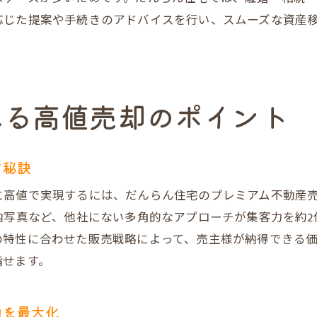
仲介・買取のメリットと注意点をわかりやすく解説
応じた提案や手続きのアドバイスを行い、スムーズな資産
売主様の希望に合わせた不動産売却戦略の提案
売主様の安心に繋がるだんらん住宅の強み
不動産売却で安心を叶えるサポート体制の秘密
口コミ高評価が証明するだんらん住宅の実力
える高値売却のポイント
売主様インタビューでわかる不動産売却満足度
専門スタッフによる丁寧な不動産売却サポート
す秘訣
トラブル未然防止に役立つ売却時の工夫
に高値で実現するには、だんらん住宅のプレミアム不動産
だんらん住宅が提案する笑顔の不動産売却
内写真など、他社にない多角的なアプローチが集客力を約
平尾エリアの不動産売却で後悔しない選び方
の特性に合わせた販売戦略によって、売主様が納得できる
後悔しない不動産売却のための業者選びのコツ
指せます。
信頼できる不動産売却会社を見極めるポイント
だんらん住宅の無料相談で納得の売却を実現
力を最大化