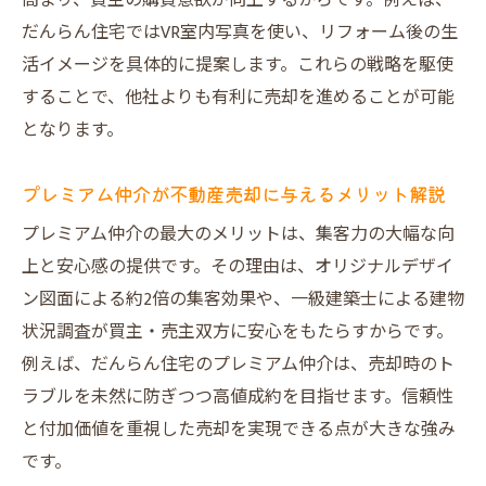
高まり、買主の購買意欲が向上するからです。例えば、
仲介と買取の違いを理解した不動産売却法
だんらん住宅ではVR室内写真を使い、リフォーム後の生
売却価格とスピードを両立させる方法とは
活イメージを具体的に提案します。これらの戦略を駆使
トラブル回避のための不動産売却チェック
することで、他社よりも有利に売却を進めることが可能
リスト
となります。
不動産売却成功者の体験談から学ぶポイン
ト
プレミアム仲介が不動産売却に与えるメリット解説
売却を成功へ導くプレミアム仲介の実力
プレミアム仲介の最大のメリットは、集客力の大幅な向
不動産売却に強いプレミアム仲介の特徴
上と安心感の提供です。その理由は、オリジナルデザイ
オリジナル図面で集客力が高まる不動産売
ン図面による約2倍の集客効果や、一級建築士による建物
却術
状況調査が買主・売主双方に安心をもたらすからです。
仲介手数料の有無で変わる不動産売却の選
例えば、だんらん住宅のプレミアム仲介は、売却時のト
択肢
ラブルを未然に防ぎつつ高値成約を目指せます。信頼性
と付加価値を重視した売却を実現できる点が大きな強み
業界トップクラスの不動産売却サポート内
です。
容