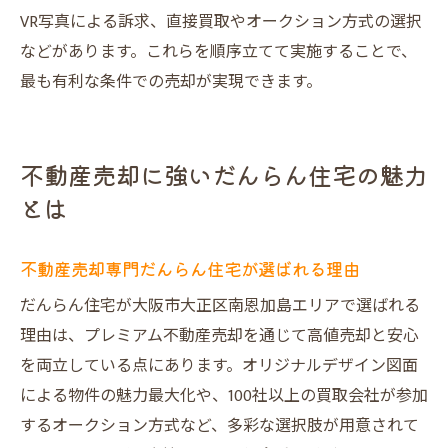
VR写真による訴求、直接買取やオークション方式の選択
直接買取やオークション方式のメリット比較
などがあります。これらを順序立てて実施することで、
不動産売却で直接買取を選ぶ際のポイント
最も有利な条件での売却が実現できます。
オークション方式による高額売却の実現例
だんらん住宅の直接買取は仲介手数料不要
買取業者比較で最適な不動産売却先を見極
不動産売却に強いだんらん住宅の魅力
め
とは
不動産売却時のスピードと価格のバランス
売却方法別のメリットと注意点を徹底解説
不動産売却専門だんらん住宅が選ばれる理由
高評価だんらん住宅で得られる安心と満足
だんらん住宅が大阪市大正区南恩加島エリアで選ばれる
不動産売却で高評価を得るだんらん住宅の
理由は、プレミアム不動産売却を通じて高値売却と安心
強み
を両立している点にあります。オリジナルデザイン図面
口コミ多数の安心サポート体制を徹底紹介
による物件の魅力最大化や、100社以上の買取会社が参加
売却後の満足度を支えるアフターフォロー
するオークション方式など、多彩な選択肢が用意されて