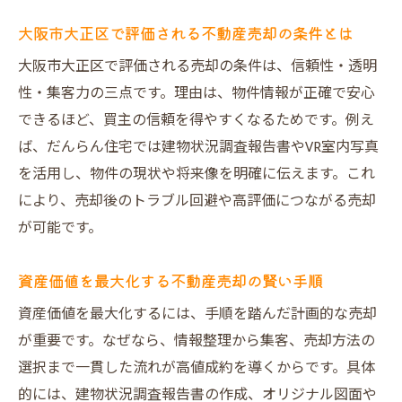
一級建築士監修の調査書が売却に与える効
大阪市大正区で評価される不動産売却の条件とは
果
大阪市大正区で評価される売却の条件は、信頼性・透明
買主への提案力で不動産売却が有利になる
性・集客力の三点です。理由は、物件情報が正確で安心
理由
できるほど、買主の信頼を得やすくなるためです。例え
建物調査とVR写真が叶える安心売却体験
ば、だんらん住宅では建物状況調査報告書やVR室内写真
不動産売却で建物調査が与える安心感とは
を活用し、物件の現状や将来像を明確に伝えます。これ
VR室内写真で買主に魅力を伝える売却戦略
により、売却後のトラブル回避や高評価につながる売却
トラブル防止に役立つ一級建築士の調査報
が可能です。
告
リフォーム提案で不動産売却後の生活を想
資産価値を最大化する不動産売却の賢い手順
像
資産価値を最大化するには、手順を踏んだ計画的な売却
不動産売却の透明性向上を実現する取り組
が重要です。なぜなら、情報整理から集客、売却方法の
み
選択まで一貫した流れが高値成約を導くからです。具体
売主買主双方が納得できる不動産売却体験
的には、建物状況調査報告書の作成、オリジナル図面や