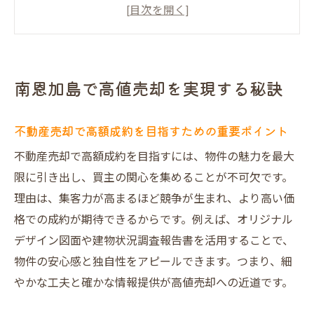
だんらん住宅の活用で南恩加島不動産売却
成功へ
他社と差がつく不動産売却の売り方と戦略
とは
南恩加島で高値売却を実現する秘訣
プレミアム仲介が不動産売却に与えるメリ
ット解説
不動産売却で高額成約を目指すための重要ポイント
大阪市大正区で評価される不動産売却の条
不動産売却で高額成約を目指すには、物件の魅力を最大
件とは
限に引き出し、買主の関心を集めることが不可欠です。
資産価値を最大化する不動産売却の賢い手
理由は、集客力が高まるほど競争が生まれ、より高い価
順
格での成約が期待できるからです。例えば、オリジナル
不動産売却に強いだんらん住宅の魅力とは
デザイン図面や建物状況調査報告書を活用することで、
不動産売却専門だんらん住宅が選ばれる理
物件の安心感と独自性をアピールできます。つまり、細
由
やかな工夫と確かな情報提供が高値売却への近道です。
口コミ高評価が証明する安心の不動産売却