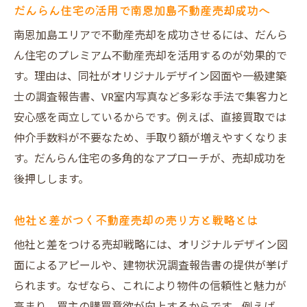
実績
だんらん住宅の活用で南恩加島不動産売却成功へ
プレミアム不動産売却の独自サービスに注
南恩加島エリアで不動産売却を成功させるには、だんら
目
ん住宅のプレミアム不動産売却を活用するのが効果的で
一級建築士による調査で不動産売却の安心
す。理由は、同社がオリジナルデザイン図面や一級建築
感向上
士の調査報告書、VR室内写真など多彩な手法で集客力と
悪評を回避するだんらん住宅の対応力の秘
安心感を両立しているからです。例えば、直接買取では
密
仲介手数料が不要なため、手取り額が増えやすくなりま
地域密着型の不動産売却支援で満足度アッ
す。だんらん住宅の多角的なアプローチが、売却成功を
プ
後押しします。
大阪市大正区で失敗しない売却方法を解説
他社と差がつく不動産売却の売り方と戦略とは
不動産売却で失敗しないパートナー選びの
要点
他社と差をつける売却戦略には、オリジナルデザイン図
面によるアピールや、建物状況調査報告書の提供が挙げ
だんらん住宅が提案する大阪市大正区売却
られます。なぜなら、これにより物件の信頼性と魅力が
術