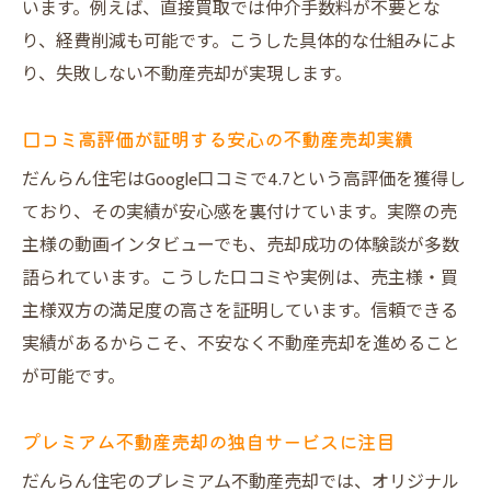
います。例えば、直接買取では仲介手数料が不要とな
不動産売却の悩みを丁寧に解決する対応力
り、経費削減も可能です。こうした具体的な仕組みによ
実際の売主インタビューから見る売却成功
り、失敗しない不動産売却が実現します。
例
だんらん住宅で理想の不動産売却を実現
口コミ高評価が証明する安心の不動産売却実績
南恩加島の資産を最大化する売却戦略まとめ
だんらん住宅はGoogle口コミで4.7という高評価を獲得し
不動産売却で資産価値を最大化する最善策
ており、その実績が安心感を裏付けています。実際の売
だんらん住宅ならではの売却戦略を総括
主様の動画インタビューでも、売却成功の体験談が多数
失敗しないための不動産売却チェックポイ
語られています。こうした口コミや実例は、売主様・買
ント
主様双方の満足度の高さを証明しています。信頼できる
高値成約を目指すための売却準備と流れ
実績があるからこそ、不安なく不動産売却を進めること
売却後の生活設計まで考えたアドバイス
が可能です。
南恩加島エリアで不動産売却を成功させる
プレミアム不動産売却の独自サービスに注目
秘訣
だんらん住宅のプレミアム不動産売却では、オリジナル