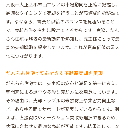
よう
大阪市大正区小林西エリアの市場動向を正確に把握し、
売却活動中に注意したい主な落とし穴とは
最適なタイミングで売却を行うことが高値成約の秘訣で
信頼できる不動産売却パートナーの選び方
す。なぜなら、需要と供給のバランスを見極めること
で、売却条件を有利に設定できるからです。実際、だん
手続き負担を減らす不動産売却サポートの
らん住宅は地域の最新動向を熟知し、売主様にとって最
活用法
善の売却戦略を提案しています。これが資産価値の最大
売主が納得する高額売却のための工夫を紹介
化につながります。
プレミアム不動産売却で売主が高値を実現
できる理由
だんらん住宅で安心できる不動産売却を実現
建物状況調査が高額売却に与える安心効果
だんらん住宅では、売主様の安心と満足を第一に考え、
集客を最大化する不動産売却プロモーショ
専門家による調査や多彩な売却方法を用意しています。
ン術
その理由は、売却トラブルの未然防止や集客力向上な
オークション買取方式の高値売却事例を解
ど、あらゆる面でサポートが充実しているからです。例
説
えば、直接買取やオークション買取も選択できるため、
売主インタビューから学ぶ不動産売却成功
状況に合わせた最適な売却が可能です。結果として、安