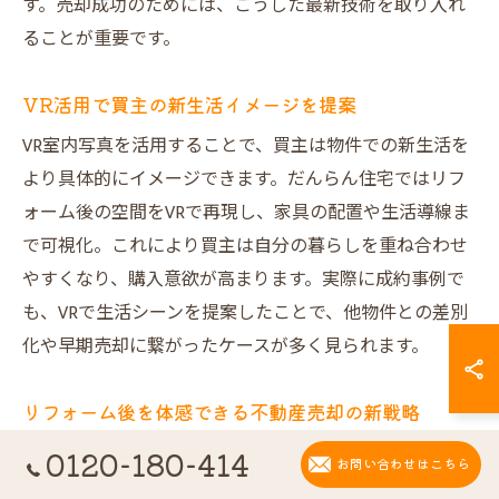
す。売却成功のためには、こうした最新技術を取り入れ
ることが重要です。
VR活用で買主の新生活イメージを提案
VR室内写真を活用することで、買主は物件での新生活を
より具体的にイメージできます。だんらん住宅ではリフ
ォーム後の空間をVRで再現し、家具の配置や生活導線ま
で可視化。これにより買主は自分の暮らしを重ね合わせ
やすくなり、購入意欲が高まります。実際に成約事例で
も、VRで生活シーンを提案したことで、他物件との差別
化や早期売却に繋がったケースが多く見られます。
リフォーム後を体感できる不動産売却の新戦略
リフォーム後の住空間を体感できるのは、だんらん住宅
0120-180-414
お問い合わせはこちら
のプレミアム不動産売却ならではの強みです。買主の多