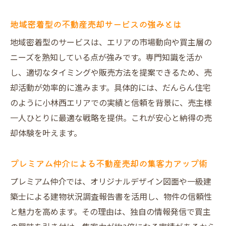
解説
一級建築士監修の建物状況調査で売却時も
地域密着型の不動産売却サービスの強みとは
安心
地域密着型のサービスは、エリアの市場動向や買主層の
直接買取による不動産売却で仲介手数料を
ニーズを熟知している点が強みです。専門知識を活か
削減
し、適切なタイミングや販売方法を提案できるため、売
オークション買取方式で高値売却を目指す
却活動が効率的に進みます。具体的には、だんらん住宅
方法
のように小林西エリアでの実績と信頼を背景に、売主様
実績と口コミが証明する不動産売却の信頼
一人ひとりに最適な戦略を提供。これが安心と納得の売
性
却体験を叶えます。
中古住宅の売却を成功に導くポイントとは
プレミアム仲介による不動産売却の集客力アップ術
中古住宅の不動産売却で重視すべき要素と
は
プレミアム仲介では、オリジナルデザイン図面や一級建
オリジナルデザイン図面が売却を後押しす
築士による建物状況調査報告書を活用し、物件の信頼性
る理由
と魅力を高めます。その理由は、独自の情報発信で買主