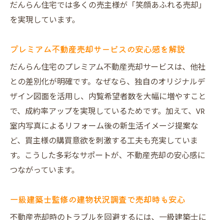
だんらん住宅では多くの売主様が「笑顔あふれる売却」
大阪市で注目される安心の不動産売却サー
を実現しています。
ビス
VR活用で買主の心を掴む売却戦略の魅力
プレミアム不動産売却サービスの安心感を解説
不動産売却でVR室内写真が選ばれる理由
だんらん住宅のプレミアム不動産売却サービスは、他社
VR活用で買主の新生活イメージを提案
との差別化が明確です。なぜなら、独自のオリジナルデ
リフォーム後を体感できる不動産売却の新
ザイン図面を活用し、内覧希望者数を大幅に増やすこと
戦略
で、成約率アップを実現しているためです。加えて、VR
オンライン見学で不動産売却の集客力を強
室内写真によるリフォーム後の新生活イメージ提案な
化
ど、買主様の購買意欲を刺激する工夫も充実していま
VR導入で売却の成約率アップを実現する方
す。こうした多彩なサポートが、不動産売却の安心感に
法
つながっています。
買主の心を動かす不動産売却プロモーショ
一級建築士監修の建物状況調査で売却時も安心
ン
小林西エリアの資産整理で後悔しない方法
不動産売却時のトラブルを回避するには、一級建築士に