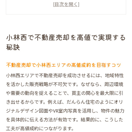
地域密着型の不動産売却サービスの強みと
は
プレミアム仲介による不動産売却の集客力
アップ術
小林西で不動産売却を高値で実現する
不動産売却に失敗しない会社選びのポイン
秘訣
ト
大阪市の市場動向を活かした不動産売却戦
不動産売却で小林西エリアの高値成約を目指すコツ
略
小林西エリアで不動産売却を成功させるには、地域特性
だんらん住宅で安心できる不動産売却を実
を活かした販売戦略が不可欠です。なぜなら、周辺環境
現
や需要の動向を捉えることで、買主の関心を最大限に引
だんらん住宅で叶える安心の不動産売却術
き出せるからです。例えば、だんらん住宅のようにオリ
だんらん住宅なら不動産売却の満足度が違
ジナルデザイン図面やVR室内写真を活用し、物件の魅力
う理由
を具体的に伝える方法が有効です。結果的に、こうした
プレミアム不動産売却サービスの安心感を
工夫が高値成約につながります。