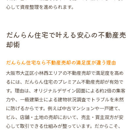
の秘訣
心して資産整理を進められます。
だんらん住宅が目指す笑顔あふれる売却体
験
建物状況調査が不動産売却に与えるメリット
だんらん住宅で叶える安心の不動産売
却術
一級建築士による調査で不動産売却後も安
心
建物状況報告書が売主と買主の信頼を生む
だんらん住宅なら不動産売却の満足度が違う理由
理由
大阪市大正区小林西エリアの不動産売却で満足度を高め
不動産売却トラブル回避に役立つ調査内容
るには、だんらん住宅のプレミアム不動産売却が有効で
とは
す。理由は、オリジナルデザイン図面による約2倍の集客
調査付き不動産売却で買主の不安を払拭す
力や、一級建築士による建物状況調査でトラブルを未然
る方法
に防げるからです。例えば中古マンションや一戸建て、
ビル、店舗・土地の売却において、売主・買主双方が安
売却価格アップに繋がる建物状況調査の活
心して取引できる仕組みが整っています。だからこそ、
用法