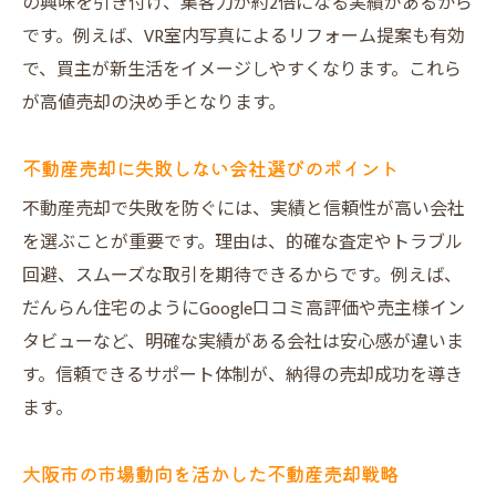
の興味を引き付け、集客力が約2倍になる実績があるから
中古マンション売却時のトラブル回避策を
です。例えば、VR室内写真によるリフォーム提案も有効
紹介
で、買主が新生活をイメージしやすくなります。これら
リフォーム提案が中古住宅の不動産売却に
が高値売却の決め手となります。
有効
だんらん住宅の集客力で中古住宅も安心売
不動産売却に失敗しない会社選びのポイント
却
不動産売却で失敗を防ぐには、実績と信頼性が高い会社
顧客ニーズを捉えた中古住宅の不動産売却
を選ぶことが重要です。理由は、的確な査定やトラブル
戦略
回避、スムーズな取引を期待できるからです。例えば、
売却を検討するなら知っておきたい重要事項
だんらん住宅のようにGoogle口コミ高評価や売主様イン
不動産売却時に必須の事前準備と確認ポイ
タビューなど、明確な実績がある会社は安心感が違いま
ント
す。信頼できるサポート体制が、納得の売却成功を導き
仲介と買取の不動産売却方法を比較するメ
ます。
リット
査定価格と成約価格の違いを正しく理解し
大阪市の市場動向を活かした不動産売却戦略