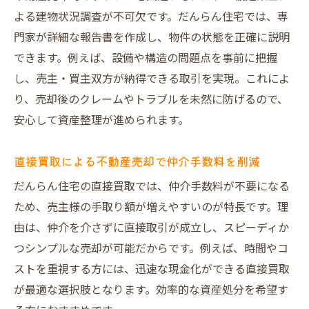
よる建物状況調査が不可欠です。だんらん住宅では、専
不動産売却で小林西エリアの資産整理を成
門家が詳細な報告書を作成し、物件の状態を正確に説明
功へ
できます。例えば、設備や構造の問題点を事前に把握
信頼できる会社選びで後悔しない不動産売
し、売主・買主双方が納得できる取引を実現。これによ
却
り、売却後のクレームやトラブルを未然に防げるので、
だんらん住宅が提案する安心の資産整理方
安心して資産整理が進められます。
法
売却後の生活設計も考える不動産売却の進
直接買取による不動産売却で仲介手数料を削減
め方
だんらん住宅の直接買取では、仲介手数料が不要になる
専門家サポートで資産整理の疑問や不安を
ため、売主様の手取り額が増えやすいのが特長です。理
解消
由は、仲介を介さずに直接取引が成立し、スピーディか
笑顔で終えるための不動産売却サポート活
つシンプルな売却が可能だからです。例えば、時間やコ
用法
ストを重視する方には、迅速な現金化ができる直接買取
が最適な選択肢となります。効率的な資産処分を希望す