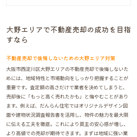
失敗しない不動産売却のための事前準備法
不動産買取業者ランキング大阪の最新動向
大野エリア不動産売却で重視すべきポイン
大野エリアで不動産売却の成功を目指
ト
すなら
だんらん住宅の安心対応で不動産売却を実
現
不動産売却で後悔しないための大野エリア対策
不動産売却を本当に高く叶える秘訣とは
大阪市西淀川区大野エリアの不動産売却で後悔しないた
不動産売却で高値を引き出すための交渉術
めには、地域特性と市場動向をしっかり把握することが
大阪 不動産買取の現状と高額売却のコツ
重要です。査定額の高さだけで業者を決めてしまうと、
売却価格アップへ導く査定の活用ポイント
売却後に「もっと高く売れたかも」と悔やむことがあり
だんらん住宅独自の不動産売却支援サービ
ます。例えば、だんらん住宅ではオリジナルデザイン図
ス
面や建物状況調査報告書を活用し、物件の魅力を最大限
不動産買取業者一覧を活かした価格比較術
に伝える工夫を徹底。これにより買主の安心感が増し、
他社との差を生む不動産売却サポートの特
より高値での売却が期待できます。まずは地域に強い業