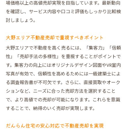
場価格以上の高値売却実現を目指しています。最新動向
建物調査で不動産売却の信頼性がアップ
を確認し、サービス内容や口コミ評価もしっかり比較検
VR室内写真がもたらす売却効果とは
討しましょう。
だんらん住宅の建物状況調査活用ポイント
大阪市不動産買取事例とテクノロジーの融
大野エリア不動産売却で重視すべきポイント
合
大野エリアで不動産を高く売るには、「集客力」「信頼
安心感を与える建物調査報告書の重要性
性」「売却手法の多様性」を重視することがポイントで
不動産売却でVRを活かす具体的な方法
す。集客力の向上にはオリジナルデザイン図面やVR室内
写真が有効で、信頼性を高めるためには一級建築士によ
直接買取とオークション型の違いを解説
る調査報告書が不可欠です。さらに、直接買取やオーク
直接買取とオークションの特徴と選び方
ションなど、ニーズに合った売却方法を選択すること
不動産売却で仲介手数料を抑える方法
で、より高値での売却が可能になります。これらを意識
オークション型買取の高値実現メカニズム
することで、納得のいく売却が実現します。
大阪の不動産買取業者の違いを徹底比較
だんらん住宅の直接買取のメリット解説
だんらん住宅の安心対応で不動産売却を実現