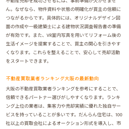
不動産売却を成功させるには、事前準備が欠かせませ
だんらん住宅独自の図面作成サービスの強
ん。なぜなら、物件資料や状態の明確化が買主の信頼に
み
つながるからです。具体的には、オリジナルデザイン図
不動産売却における図面の重要な役割
面の作成や一級建築士による建物状況調査報告書の準備
オリジナル図面が資産価値を高める実例
が有効です。また、VR室内写真を用いてリフォーム後の
プレミアム仲介を活かした売却体験の魅力
生活イメージを提案することで、買主の関心を引きやす
プレミアム仲介で不動産売却を安心サポー
くなります。これらを整えることで、安心して売却活動
ト
をスタートできます。
だんらん住宅の売却体験が選ばれる理由
不動産買取業者ランキング大阪の最新動向
仲介と直接買取の違いと活用のコツ
大阪不動産買取業者との連携による高値売
大阪の不動産買取業者ランキングを参考にすることで、
却
信頼できるパートナー選びがしやすくなります。ランキ
ング上位の業者は、集客力や売却実績に優れた独自サー
売主様満足度を高めるプレミアムサービス
ビスを持っていることが多いです。だんらん住宅は、100
不動産売却体験から学ぶ成功のヒント
社以上の買取会社によるオークション形式を導入し、市
建物調査やVR活用が高値売却に効く理由