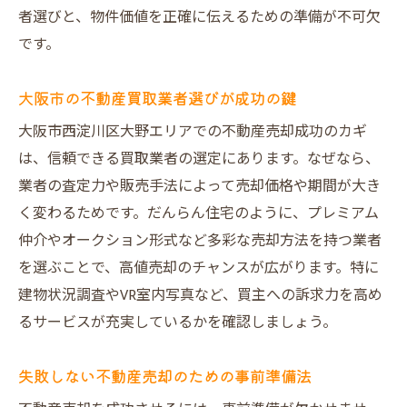
徴
者選びと、物件価値を正確に伝えるための準備が不可欠
です。
納得価格で売るための大野エリア実践術
不動産売却で希望価格を実現する流れ
大阪市の不動産買取業者選びが成功の鍵
大野エリアの不動産買取業者活用法
大阪市西淀川区大野エリアでの不動産売却成功のカギ
だんらん住宅で納得の不動産売却体験
は、信頼できる買取業者の選定にあります。なぜなら、
大阪市北区の売却事例から学ぶポイント
業者の査定力や販売手法によって売却価格や期間が大き
査定額を最大化するための実践アイデア
く変わるためです。だんらん住宅のように、プレミアム
不動産買取業者ランキング大阪を参考に
仲介やオークション形式など多彩な売却方法を持つ業者
オリジナル図面が導く不動産売却の新常識
を選ぶことで、高値売却のチャンスが広がります。特に
オリジナル図面で不動産売却の魅力を強化
建物状況調査やVR室内写真など、買主への訴求力を高め
るサービスが充実しているかを確認しましょう。
デザイン図面活用で集客力が2倍に高まる理
由
失敗しない不動産売却のための事前準備法
大阪市の不動産買取と図面の相乗効果とは