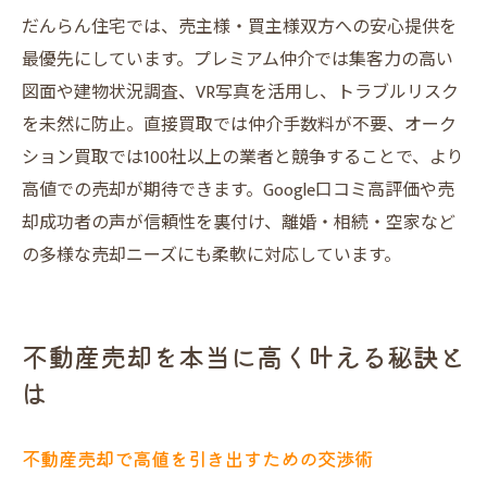
双方の仕組みを知り納得の不動産売却へ
だんらん住宅では、売主様・買主様双方への安心提供を
だんらん住宅で安心できる不動産売却の結論
最優先にしています。プレミアム仲介では集客力の高い
だんらん住宅が選ばれる安心の理由
図面や建物状況調査、VR写真を活用し、トラブルリスク
を未然に防止。直接買取では仲介手数料が不要、オーク
不動産売却で後悔しないための最終チェッ
ション買取では100社以上の業者と競争することで、より
ク
高値での売却が期待できます。Google口コミ高評価や売
口コミ高評価が示す満足度の高さ
却成功者の声が信頼性を裏付け、離婚・相続・空家など
大阪市西淀川区大野エリアでの売却成功事
の多様な売却ニーズにも柔軟に対応しています。
例
だんらん住宅のサポートで不動産売却を実
現
不動産売却を本当に高く叶える秘訣と
将来を見据えた不動産売却のベストな選択
は
不動産売却で高値を引き出すための交渉術