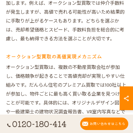
加します。例えば、オークション型買取では仲介手数料
が発生しますが、高値で売れる可能性が高いため結果的
に手取りが上がるケースもあります。どちらを選ぶか
は、売却希望価格とスピード、手数料負担を総合的に考
慮し、最も納得できる方法を選ぶことが大切です。
オークション型買取の高値実現メカニズム
オークション型買取は、複数の不動産買取会社が参加
し、価格競争が起きることで高値売却が実現しやすい仕
組みです。だんらん住宅のプレミアム買取では100社以上
が参加し、物件ごとに最も高く買い取る企業を見つける
ことが可能です。具体的には、オリジナルデザイン図面
や一級建築士の建物状況調査報告書、VR室内写真などで
物件の魅力を最大限アピールし、買取業者の注目を集め
0120-180-414
お問い合わせはこちら
やすくなります。こうした仕組みが相場以上の売却価格