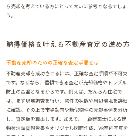
査定後の売却活動を成功に導くコツ
ら売却を考えている方にとって大いに参考となるでしょ
満足度の高い売却体験を実現するために
う。
不動産売却で満足度を高めるポイント紹介
だんらん住宅の売却体験談から学ぶ成功法
納得価格を叶える不動産査定の進め方
則
口コミ高評価の不動産売却サービスの価値
不動産売却のための正確な査定手順とは
売主様インタビューでわかる安心の理由
不動産売却を成功させるには、正確な査定手順が不可欠
大阪市で納得売却を実現する秘訣とは
です。なぜなら、信頼できる査定が売却価格やトラブル
不動産売却で笑顔を生み出すサポート体制
防止の基盤となるからです。例えば、だんらん住宅で
は、まず現地調査を行い、物件の状態や周辺環境を詳細
に確認。その上で市場動向や類似物件の売却事例を分析
し、査定額を算出します。加えて、一級建築士による建
物状況調査報告書やオリジナル図面作成、VR室内写真を