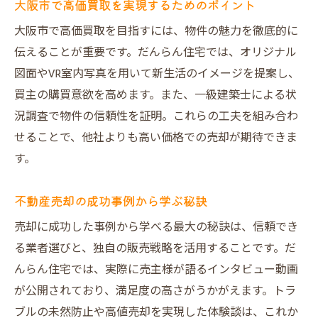
大阪市で高価買取を実現するためのポイント
不動産売却で悪質業者を見抜く５つの視点
大阪市で高価買取を目指すには、物件の魅力を徹底的に
大阪市の不動産買取業者選び方の注意点
伝えることが重要です。だんらん住宅では、オリジナル
口コミやランキングで見極める信頼性とは
図面やVR室内写真を用いて新生活のイメージを提案し、
不動産売却のトラブルを未然に防ぐコツ
買主の購買意欲を高めます。また、一級建築士による状
悪質な不動産買取業者の特徴と対策
況調査で物件の信頼性を証明。これらの工夫を組み合わ
せることで、他社よりも高い価格での売却が期待できま
安心できる不動産売却を実現する選択基準
す。
査定から売却完了までの流れと期間を整理
不動産売却の全体的な流れと期間を解説
不動産売却の成功事例から学ぶ秘訣
査定から契約までのスムーズな進行手順
売却に成功した事例から学べる最大の秘訣は、信頼でき
大阪市で売却完了までに必要な準備とは
る業者選びと、独自の販売戦略を活用することです。だ
不動産売却で期間短縮を実現するポイント
んらん住宅では、実際に売主様が語るインタビュー動画
必要書類や手続きの流れを分かりやすく整
が公開されており、満足度の高さがうかがえます。トラ
理
ブルの未然防止や高値売却を実現した体験談は、これか