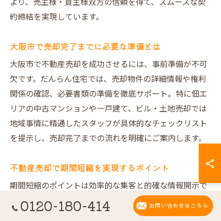
より、売主様・買主様双方の信頼を得て、スムーズな契
約締結を実現しています。
大阪市で売却完了までに必要な準備とは
大阪市で不動産売却を成功させるには、事前準備が不可
欠です。だんらん住宅では、売却物件の詳細情報や権利
関係の確認、必要書類の準備を徹底サポート。特に佃エ
リアの中古マンションや一戸建て、ビル・土地売却では
地域事情に精通したスタッフが具体的なチェックリスト
を提示し、売却完了までの流れを明確にご案内します。
不動産売却で期間短縮を実現するポイント
期間短縮のポイントは効率的な集客と的確な情報開示で
す。だんらん住宅のプレミアム仲介では、オリジナル図
0120-180-414
お問い合わせはこちら
面で約2倍の集客を実現し、VR室内写真で買主様にリフ