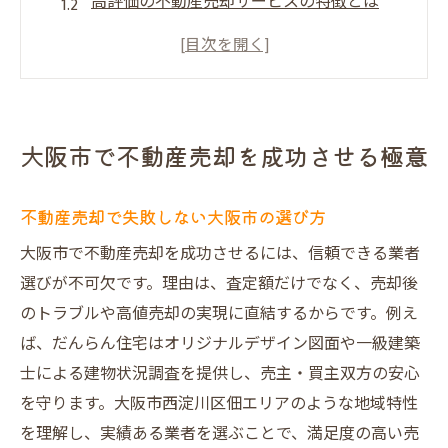
高評価の不動産売却サービスの特徴とは
だんらん住宅が叶える納得の不動産売却体
験
不動産買取業者比較で大阪市の安心を得る
大阪市で高価買取を実現するためのポイン
大阪市で不動産売却を成功させる極意
ト
不動産売却の成功事例から学ぶ秘訣
不動産売却で失敗しない大阪市の選び方
納得価格を叶える不動産査定の進め方
大阪市で不動産売却を成功させるには、信頼できる業者
不動産売却のための正確な査定手順とは
選びが不可欠です。理由は、査定額だけでなく、売却後
大阪市で査定額アップを狙うコツと実践法
のトラブルや高値売却の実現に直結するからです。例え
一級建築士による建物調査が売却をサポー
ば、だんらん住宅はオリジナルデザイン図面や一級建築
ト
士による建物状況調査を提供し、売主・買主双方の安心
オリジナル図面活用で査定結果に差をつけ
を守ります。大阪市西淀川区佃エリアのような地域特性
る
を理解し、実績ある業者を選ぶことで、満足度の高い売