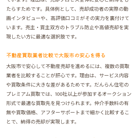
ています。理由は、売却プロセス全体に安心と納得をも
複数不動産買取業者の査定比較の重要性
たらすためです。具体例として、売却成功者の実際の動
ランキングを活かした業者選定のポイント
画インタビューや、高評価口コミがその実力を裏付けて
不動産買取査定を比較して高値売却へ導く
います。売主・買主双方のトラブル防止や高値売却を実
だんらん住宅のプレミアム買取の強みとは
現したい方に最適な選択肢です。
不動産査定が無料な理由と活用法を解説
不動産売却の査定が無料な理由を詳しく解
不動産買取業者比較で大阪市の安心を得る
説
大阪市で安心して不動産売却を進めるには、複数の買取
無料査定を有効活用するためのポイント
業者を比較することが肝心です。理由は、サービス内容
不動産買取業者の無料査定サービスの実態
や買取条件に大きな差があるためです。だんらん住宅の
プレミアム買取では、100社以上が参加するオークション
大阪市で無料査定を選ぶメリットと注意点
形式で最適な買取先を見つけられます。仲介手数料の有
訪問査定やオンライン査定の無料化の背景
無や買取価格、アフターサポートまで細かく比較するこ
不動産売却で無料査定を安心して利用する
とで、納得の売却が実現します。
方法
悪質業者を避けるためのチェックポイント