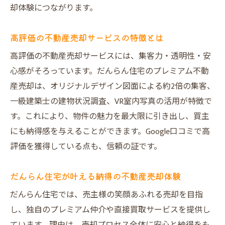
不動産買取査定の比較が納得価格の鍵
却体験につながります。
不動産売却で査定の進め方を徹底解説
高評価の不動産売却サービスの特徴とは
安心のために知っておきたい売却ポイント
高評価の不動産売却サービスには、集客力・透明性・安
不動産売却でトラブルを防ぐ事前準備
心感がそろっています。だんらん住宅のプレミアム不動
売主様と買主様の安心を守る査定の工夫
産売却は、オリジナルデザイン図面による約2倍の集客、
大阪市で信頼できる不動産売却の条件
一級建築士の建物状況調査、VR室内写真の活用が特徴で
建物状況調査報告書で安心取引を実現
す。これにより、物件の魅力を最大限に引き出し、買主
不動産売却のリスク回避ポイントを解説
にも納得感を与えることができます。Google口コミで高
査定から売却まで安心の流れを紹介
評価を獲得している点も、信頼の証です。
高価買取を目指すなら査定の比較が重要
だんらん住宅が叶える納得の不動産売却体験
不動産売却で高価買取を狙う業者選びのコ
ツ
だんらん住宅では、売主様の笑顔あふれる売却を目指
し、独自のプレミアム仲介や直接買取サービスを提供し
大阪 不動産 高価買取を実現する方法