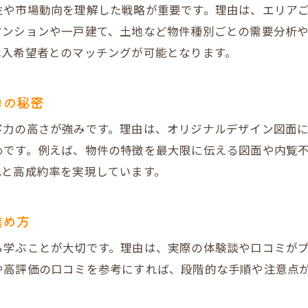
性や市場動向を理解した戦略が重要です。理由は、エリア
不動産売却で高値を実現する会社選びの基準
マンションや一戸建て、土地など物件種別ごとの需要分析
だんらん住宅のプレミアム仲介とは何が違うか
購入希望者とのマッチングが可能となります。
オリジナル図面活用で集客力を高める方法
オークション形式で高値売却を目指す秘訣
力の秘密
不動産売却で手数料を抑えるポイントを解説
力の高さが強みです。理由は、オリジナルデザイン図面に
地域密着の不動産売却で得られる信頼感
です。例えば、物件の特徴を最大限に伝える図面や内覧不
だんらん住宅で叶える安心の不動産売却
化と高成約率を実現しています。
不動産売却で安心を得られるサポート内容
トラブルを未然に防ぐ建物状況調査の重要性
進め方
VR室内写真が広げる売却後の新生活イメージ
ら学ぶことが大切です。理由は、実際の体験談や口コミが
直接買取でスムーズな不動産売却が実現
や高評価の口コミを参考にすれば、段階的な手順や注意点
プレミアム買取で高値売却へ挑戦する方法
売却後も続く安心のアフターフォロー体制