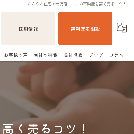
だんらん住宅で大淀南エリアの不動産を高く売るコツ！
採用情報
無料査定相談
お客様の声
当社の特徴
会社概要
ブログ
コラム
売却
相続
空き家
住み替え
を高く売るコツ！
査定