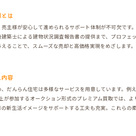
不動産売却時の情報公開が信頼につながる理由
実例から学ぶ売却トラブル回避のコツ
制とは
集客力で差がつく大淀南不動産売却の実践法
、売主様が安心して進められるサポート体制が不可欠です
不動産売却で集客力を高める具体的な方法
級建築士による建物状況調査報告書の提供まで、プロフェ
オリジナルデザイン図面の集客効果を検証
与えることで、スムーズな売却と高価格実現をめざします
VR室内写真が買主へ与えるインパクトとは
だんらん住宅の集客手法で売却期間を短縮
適切な情報発信が不動産売却を成功へ導く
ス内容
口コミ評価が集客に与える影響と活用法
め、だんらん住宅は多様なサービスを用意しています。例
納得できる大淀南不動産売却の進め方ガイド
以上が参加するオークション形式のプレミアム買取では、よ
不動産売却をスムーズに進めるための流れ
様の新生活イメージをサポートする工夫も充実。これらの
大淀南エリア市場動向を踏まえた売却戦略
売却前に確認しておきたい必要書類と準備