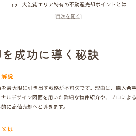
大淀南エリア特有の不動産売却ポイントとは
プレミアム不動産売却で得られる集客力の秘密
不動産売却の成功例に学ぶ失敗しない進め方
だんらん住宅の不動産売却が選ばれる理由
不動産売却で安心を得るためのチェック項目
却を成功に導く秘訣
笑顔で終える大淀南の不動産売却術
不動産売却で笑顔を叶えるサポート体制とは
を解説
売却後の不安も解消する柔軟なサービス内容
力を最大限に引き出す戦略が不可欠です。理由は、購入希
だんらん住宅による実際の売却成功体験談
ジナルデザイン図面を用いた詳細な物件紹介や、プロによ
一級建築士による建物調査が安心を生む理由
終的に高値売却へと導きます。
高評価の口コミが語る不動産売却の満足度
売主様に選ばれる不動産売却サービスの魅力
トとは
高値売却を目指すなら大淀南の選び方