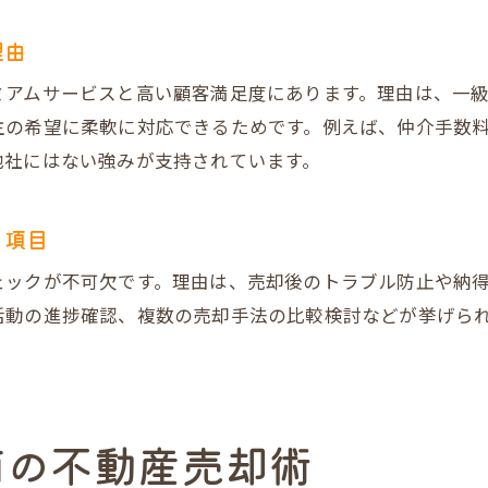
プレミアムな不動産売却体験を大淀南で
理由
だんらん住宅のプレミアム不動産売却の特徴
ミアムサービスと高い顧客満足度にあります。理由は、一
集客力2倍を実現する独自システムの全貌
の希望に柔軟に対応できるためです。例えば、仲介手数料
仲介手数料の有無が不動産売却に及ぼす影響
他社にはない強みが支持されています。
売主様インタビューで分かる満足の理由
複数業者の入札で不動産売却価格が向上
ク項目
不動産売却体験者の声に学ぶ成功への近道
ェックが不可欠です。理由は、売却後のトラブル防止や納
売却トラブルを防ぐためのポイントとは
活動の進捗確認、複数の売却手法の比較検討などが挙げら
不動産売却で起こりやすいトラブル事例解説
だんらん住宅のサービスで防げる主なリスク
建物状況調査報告書がもたらす安心感とは
南の不動産売却術
売却時に確認すべき重要ポイント一覧