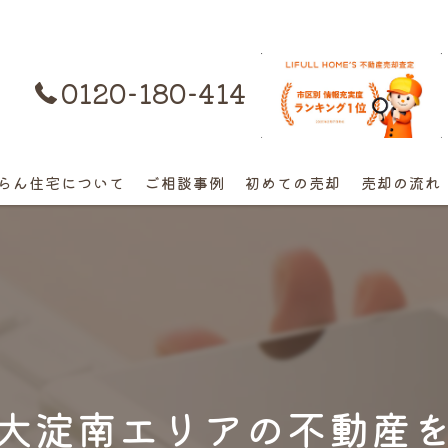
0120-180-414
購入はコチラ
らん住宅について
ご相談事例
初めての売却
売却の流れ
離婚不動産の売却相談
相続の相談
高額早期売却の相談
終活売却の相談
大淀南エリアの不動産
空き家の相談