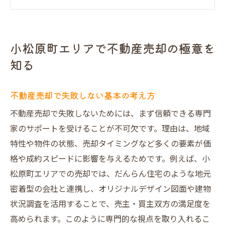
大阪市の不動産買取動向を徹底分析
不動産売却で高評価を得る秘訣とは
悪評が少ない不動産売却会社の特徴
小松原町エリアで不動産売却の極意を
満足度が高い不動産売却を叶えるポイント
知る
不動産売却で満足度を高める重要要素
だんらん住宅の口コミ評価と安心感
不動産売却で失敗しない基本の考え方
売却実績から見る不動産売却の成功例
不動産売却で失敗しないためには、まず信頼できる専門
大阪の不動産買取業者との比較ポイント
家のサポートを受けることが不可欠です。理由は、地域
安心の不動産売却を支えるサポート体制
特性や物件の状態、売却タイミングなど多くの要素が価
不動産売却後の新生活設計も万全サポート
格や成約スピードに影響を与えるためです。例えば、小
松原町エリアでの売却では、だんらん住宅のような地元
高値で売りたいならプレミアム売却が有効
密着型の会社と連携し、オリジナルデザイン図面や建物
不動産売却で高値を狙うプレミアム戦略
状況調査を活用することで、売主・買主双方の満足度を
だんらん住宅のオリジナル図面活用法
高められます。このように専門的な視点を取り入れるこ