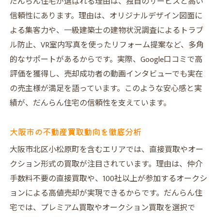
だんらん住宅が選ばれる理由は、独自のサービスと高い
案
信頼性にあります。理由は、オリジナルデザイン図面に
リフォーム提案が不動産売却価格を左右す
よる集客力や、一級建築士の建物状況調査によるトラブ
る
ル防止、VR室内写真を使ったリフォーム提案など、多角
だんらん住宅が選ばれるリフォーム戦略
的なサポートがあるからです。実際、Google口コミで高
評価を獲得し、売却成功者の動画インタビューでも実在
不動産売却で人気のリノベーション提案法
の売主様が満足を語っています。このような安心感と実
買主の関心を引くリフォーム事例を紹介
績が、だんらん住宅の信頼性を支えています。
不動産売却で魅力を引き出す秘訣とは
直接買取とオークション形式の違いを解説
大阪市の不動産買取動向を徹底分析
直接買取の不動産売却は仲介手数料不要
大阪市北区小松原町を含むエリアでは、直接買取やオー
オークション形式で高値売却が目指せる理
クション形式の買取が注目されています。理由は、仲介
由
手数料不要の直接買取や、100社以上が参加するオークシ
大阪の不動産買取業者ランキングと選び方
ョンによる高値売却が実現できるからです。だんらん住
不動産売却の手続きと必要な準備を解説
宅では、プレミアム買取やオークション買取を選択で