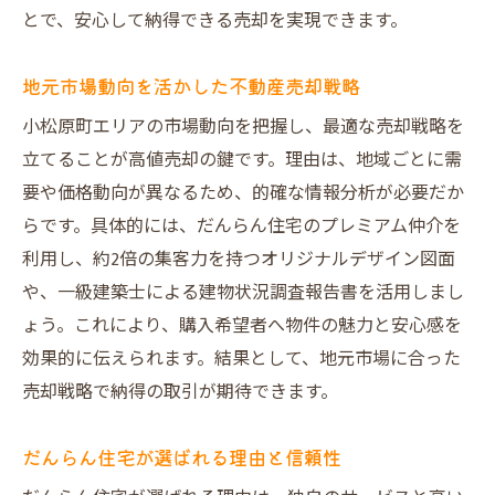
大阪市の不動産買取とプレミアム売却比較
とで、安心して納得できる売却を実現できます。
ランキング上位の不動産買取業者の特徴
オークション形式で高値売却を実現する方
地元市場動向を活かした不動産売却戦略
法
小松原町エリアの市場動向を把握し、最適な売却戦略を
プレミアム売却で選ばれる理由を解説
立てることが高値売却の鍵です。理由は、地域ごとに需
売却トラブル回避に役立つ建物調査の真価
要や価格動向が異なるため、的確な情報分析が必要だか
一級建築士の調査で安心の不動産売却
らです。具体的には、だんらん住宅のプレミアム仲介を
利用し、約2倍の集客力を持つオリジナルデザイン図面
建物状況調査が売却トラブルを防ぐ理由
や、一級建築士による建物状況調査報告書を活用しまし
買主も納得する不動産売却の工夫とは
ょう。これにより、購入希望者へ物件の魅力と安心感を
だんらん住宅の売却サポートが強み
効果的に伝えられます。結果として、地元市場に合った
不動産売却で重要なリスク管理の実践法
売却戦略で納得の取引が期待できます。
大阪市で安心の不動産売却が叶う秘訣
リフォーム提案で魅力を最大化する方法
だんらん住宅が選ばれる理由と信頼性
VR活用で不動産売却後の新生活イメージ提