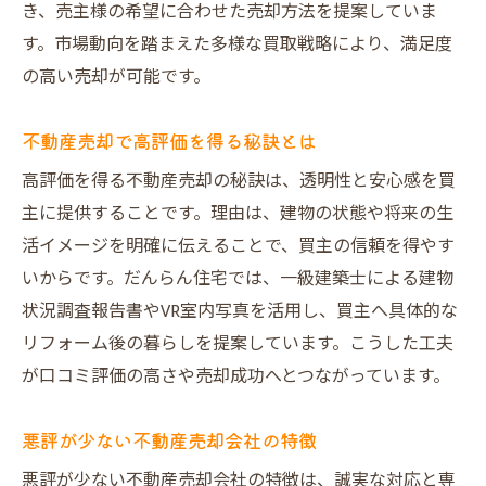
だんらん住宅の多様な売却方法の魅力
き、売主様の希望に合わせた売却方法を提案していま
す。市場動向を踏まえた多様な買取戦略により、満足度
売却方法選びで後悔しないためのポイント
の高い売却が可能です。
安心取引を実現するだんらん住宅の強み
だんらん住宅の高評価口コミが安心の証
不動産売却で高評価を得る秘訣とは
不動産売却で信頼されるサポート体制
高評価を得る不動産売却の秘訣は、透明性と安心感を買
建物調査とアフターケアが選ばれる理由
主に提供することです。理由は、建物の状態や将来の生
不動産売却後も続く手厚いサポート内容
活イメージを明確に伝えることで、買主の信頼を得やす
実績豊富なスタッフが安心を提供
いからです。だんらん住宅では、一級建築士による建物
不動産売却におけるトラブル対応も万全
状況調査報告書やVR室内写真を活用し、買主へ具体的な
成功する不動産売却の秘訣を実体験から学ぶ
リフォーム後の暮らしを提案しています。こうした工夫
が口コミ評価の高さや売却成功へとつながっています。
売主様の実体験から学ぶ不動産売却のコツ
成功事例で見るだんらん住宅の実力
悪評が少ない不動産売却会社の特徴
不動産売却に役立つポイントを徹底解説
悪評が少ない不動産売却会社の特徴は、誠実な対応と専