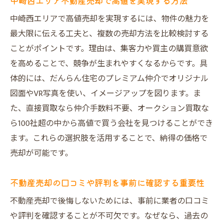
中崎西エリア不動産売却で高値を実現する方法
売主様目線の不動産売却サービスを徹底比
較
中崎西エリアで高値売却を実現するには、物件の魅力を
だんらん住宅の売却体験口コミと高評価の
最大限に伝える工夫と、複数の売却方法を比較検討する
秘密
ことがポイントです。理由は、集客力や買主の購買意欲
を高めることで、競争が生まれやすくなるからです。具
納得価格を実現する不動産売却の流れを解
体的には、だんらん住宅のプレミアム仲介でオリジナル
説
図面やVR写真を使い、イメージアップを図ります。ま
トラブル回避力が高い不動産売却の仕組み
た、直接買取なら仲介手数料不要、オークション買取な
とは
ら100社超の中から高値で買う会社を見つけることができ
スタッフ紹介で分かる安心の不動産売却サ
ます。これらの選択肢を活用することで、納得の価格で
ポート
売却が可能です。
売却を検討するなら知っておきたい不動産売却
の秘訣
不動産売却の口コミや評判を事前に確認する重要性
不動産売却の準備段階で重要なポイントを
不動産売却で後悔しないためには、事前に業者の口コミ
解説
や評判を確認することが不可欠です。なぜなら、過去の