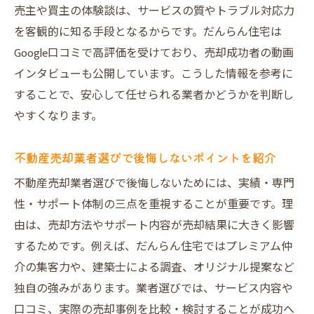
複数業者比較で不動産売却の成功率を高め
売主や買主の体験談は、サービスの質やトラブル対応力
よう
を客観的に知る手段となるからです。だんらん住宅は
売却本舗やランキングの活用法を紹介
Google口コミで高評価を受けており、売却成功者の動画
不動産売却で知っておくべき税金や法的知
インタビューも公開しています。こうした情報を参考に
識
することで、安心して任せられる業者かどうかを判断し
大阪市の不動産買取サービスの選び方ポイ
やすくなります。
ント
不動産売却業者選びで後悔しないポイントを紹介
不動産売却のタイミングと相場チェックの
コツ
不動産売却業者選びで後悔しないためには、実績・専門
性・サポート体制の三点を重視することが重要です。理
高評価を集める理由とプレミアム売却の実力
由は、売却方法やサポート内容が売却結果に大きく影響
だんらん住宅の不動産売却が高評価を得る
するためです。例えば、だんらん住宅ではプレミアム仲
背景
介の集客力や、建築士による調査、オリジナル提案など
プレミアム仲介で実現する不動産売却の付
独自の強みがあります。業者選びでは、サービス内容や
加価値
口コミ、実際の売却事例を比較・検討することが成功へ