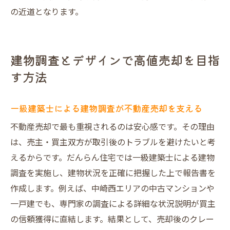
口コミで広がる不動産売却の安心体験とは
の近道となります。
不動産買取業者ランキング活用のメリット
独自サービスが不動産売却に与える影響を
解説
建物調査とデザインで高値売却を目指
動画インタビューが証明する不動産売却の
す方法
実力
失敗しないための大阪市北区不動産売却ポイン
一級建築士による建物調査が不動産売却を支える
ト
不動産売却で最も重視されるのは安心感です。その理由
大阪市北区で不動産売却を成功させるコツ
は、売主・買主双方が取引後のトラブルを避けたいと考
悪評や口コミを事前に調べて不動産売却対
えるからです。だんらん住宅では一級建築士による建物
策を
調査を実施し、建物状況を正確に把握した上で報告書を
買取と仲介の違いを知り最適な不動産売却
作成します。例えば、中崎西エリアの中古マンションや
を選択
一戸建でも、専門家の調査による詳細な状況説明が買主
の信頼獲得に直結します。結果として、売却後のクレー
不動産売却業者の比較で後悔しないコツを