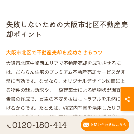
失敗しないための大阪市北区不動産売
却ポイント
大阪市北区で不動産売却を成功させるコツ
大阪市北区中崎西エリアで不動産売却を成功させるに
は、だんらん住宅のプレミアム不動産売却サービスが非
常に有効です。なぜなら、オリジナルデザイン図面によ
る物件の魅力訴求や、一級建築士による建物状況調査報
告書の作成で、買主の不安を払拭しトラブルを未然に防
げるからです。たとえば、VR室内写真を活用したリフォ
ーム後の生活イメージ提案は、購入希望者の購買意欲を
0120-180-414
お問い合わせはこちら
高め、集客力・成約率の向上につながります。これらの