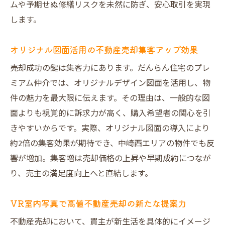
ムや予期せぬ修繕リスクを未然に防ぎ、安心取引を実現
紹介
します。
大阪市での不動産売却時に注意すべきポイ
ント
オリジナル図面活用の不動産売却集客アップ効果
実績豊富な業者選びが不動産売却成功の鍵
売却成功の鍵は集客力にあります。だんらん住宅のプレ
笑顔の取引を実現するだんらん住宅の強み
ミアム仲介では、オリジナルデザイン図面を活用し、物
だんらん住宅の不動産売却が笑顔を生む理
件の魅力を最大限に伝えます。その理由は、一般的な図
由
面よりも視覚的に訴求力が高く、購入希望者の関心を引
プレミアム不動産売却で叶える理想の取引
きやすいからです。実際、オリジナル図面の導入により
体験
約2倍の集客効果が期待でき、中崎西エリアの物件でも反
売却後も満足できる不動産売却サポート体
響が増加。集客増は売却価格の上昇や早期成約につなが
制
り、売主の満足度向上へと直結します。
スタッフ紹介から伝わる安心の不動産売却
対応
VR室内写真で高値不動産売却の新たな提案力
売主様インタビューで実感する信頼と満足
不動産売却において、買主が新生活を具体的にイメージ