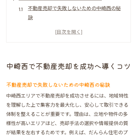
不動産売却で失敗しないための中崎西の秘
訣
だんらん住宅が不動産売却で選ばれる理由
とは
大阪市北区の不動産売却トラブル回避術を
解説
中崎西で不動産売却を成功へ導くコツ
中崎西エリア不動産売却で高値を実現する
方法
不動産売却で失敗しないための中崎西の秘訣
不動産売却の口コミや評判を事前に確認す
中崎西エリアで不動産売却を成功させるには、地域特性
る重要性
を理解した上で集客力を最大化し、安心して取引できる
不動産売却業者選びで後悔しないポイント
体制を整えることが重要です。理由は、立地や物件の多
を紹介
様性が高いエリアほど、売却手法の選択や情報提供の質
建物調査とデザインで高値売却を目指す方法
が結果を左右するためです。例えば、だんらん住宅のプ
一級建築士による建物調査が不動産売却を