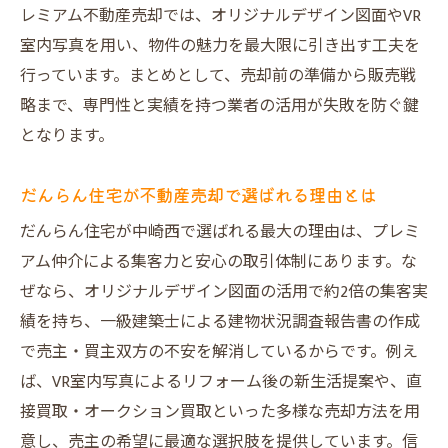
レミアム不動産売却では、オリジナルデザイン図面やVR
支える
室内写真を用い、物件の魅力を最大限に引き出す工夫を
オリジナル図面活用の不動産売却集客アッ
行っています。まとめとして、売却前の準備から販売戦
プ効果
略まで、専門性と実績を持つ業者の活用が失敗を防ぐ鍵
VR室内写真で高値不動産売却の新たな提案
となります。
力
建物状況報告書が不動産売却の安心をプラ
だんらん住宅が不動産売却で選ばれる理由とは
ス
だんらん住宅が中崎西で選ばれる最大の理由は、プレミ
デザインと調査の両輪で不動産売却を最大
アム仲介による集客力と安心の取引体制にあります。な
化
ぜなら、オリジナルデザイン図面の活用で約2倍の集客実
不動産売却の付加価値サービスを徹底活用
績を持ち、一級建築士による建物状況調査報告書の作成
する
で売主・買主双方の不安を解消しているからです。例え
ば、VR室内写真によるリフォーム後の新生活提案や、直
不動産売却なら中崎西エリアの魅力を最大化
接買取・オークション買取といった多様な売却方法を用
中崎西エリア特有の不動産売却メリットと
意し、売主の希望に最適な選択肢を提供しています。信
は