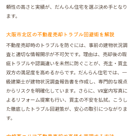
頼性の高さと実績が、だんらん住宅を選ぶ決め手となり
地域特性を活かした不動産売却戦略のポイ
ます。
ント
不動産売却で人気のエリア価値を最大限ア
大阪市北区の不動産売却トラブル回避術を解説
ピール
不動産売却時のトラブルを防ぐには、事前の建物状況調
大阪市北区の不動産売却市場動向を把握し
査と適切な情報開示が不可欠です。理由は、売却後の瑕
よう
疵トラブルや認識違いを未然に防ぐことが、売主・買主
不動産売却時に見逃せない中崎西の魅力を
双方の満足度を高めるからです。だんらん住宅では、一
解説
級建築士が建物状況調査報告書を作成し、専門的な視点
だんらん住宅が地域で信頼される不動産売
からリスクを明確化しています。さらに、VR室内写真に
却力
よるリフォーム提案も行い、買主の不安を払拭。こうし
だんらん住宅で叶える安心・納得の売却体験
た徹底したトラブル回避策が、安心の取引につながりま
不動産売却でだんらん住宅が安心を約束す
す。
る理由