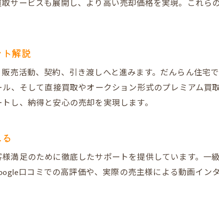
買取サービスも展開し、より高い売却価格を実現。これら
不動産売却でよくある失敗例とその対策方法
だんらん住宅のサポートで安心して不動産売却
不動産売却前に知っておきたい注意点と準備
ント解説
買取業者の選定と不動産売却時の比較ポイント
、販売活動、契約、引き渡しへと進みます。だんらん住宅
地域密着型不動産売却が失敗回避に役立つ理由
ール、そして直接買取やオークション形式のプレミアム買
売却後のトラブルを防ぐための重要チェック項目
ートし、納得と安心の売却を実現します。
売主が納得する高額取引のポイント解説
売主目線で考える不動産売却の高額取引戦略
える
買主を惹きつける工夫で不動産売却額アップ
客様満足のために徹底したサポートを提供しています。一
だんらん住宅独自の集客・売却手法が高値を実現
oogle口コミでの高評価や、実際の売主様による動画イ
。
売主インタビューに学ぶ不動産売却成功の秘訣
不動産売却時の価格交渉で意識すべきポイント