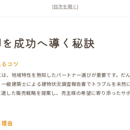
失敗しない地域密着型不動産売却の選び方
不動産売却で差がつく徹底した集客戦略とは
不動産売却の流れと成功への重要ポイント解説
だんらん住宅が不動産売却の安心を支える
却を成功へ導く秘訣
高値売却を叶えるだんらん住宅の魅力
だんらん住宅の不動産売却はプレミアム集客が強み
えるコツ
オリジナル図面とVR写真の活用で魅力的な不動産売
には、地域特性を熟知したパートナー選びが重要です。だ
一級建築士による売却時の建物状況調査が差を生む
、一級建築士による建物状況調査報告書でトラブルを未然
直接買取とオークション買取で選べる不動産売却方
に適した販売戦略を提案し、売主様の希望に寄り添ったサ
不動産売却の手数料を抑えて高値を実現する仕組み
。
だんらん住宅の評判と売却実績が信頼を生む理由
大阪市北区で安心の不動産売却とは
る理由
不動産売却で安心を得るためのサポート体制