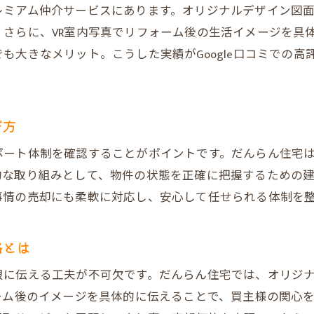
レミアム仲介サービスにあります。オリジナルデザイン図面
建物調査報告書が売却時のトラブルを未然に防ぐ
さらに、VR室内写真でリフォーム後の生活イメージを具
購入希望者の注目を集める売却戦略の実際
も大きなメリット。こうした実績がGoogle口コミでの
だんらん住宅なら安心感のある不動産売却が可能
不動産売却後のフォローとアフターサービスの重要
口コミ評価で選ばれる不動産売却会社の特長
び方
売却時に役立つプレミアムサービスの実力
ポート体制を確認することがポイントです。だんらん住宅
プレミアム不動産売却で集客力を最大化する方法
的な取り組みとして、物件の状態を正確に把握するための
VR内覧やオリジナル図面が売却成功を後押し
事情の売却にも柔軟に対応し、安心して任せられる体制を
仲介手数料を節約できる不動産売却サービスの魅力
一級建築士による建物状況調査の実際と効果
略とは
オークション買取で高値売却につなげるポイント
限に伝える工夫が不可欠です。だんらん住宅では、オリジ
多様な不動産売却事例から学ぶ成功の秘訣
ーム後のイメージを具体的に伝えることで、買主様の関心を
不動産売却を考えるなら失敗回避が重要