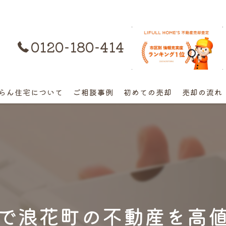
0120-180-414
購入はコチラ
らん住宅について
ご相談事例
初めての売却
売却の流れ
離婚不動産の売却相談
相続の相談
高額早期売却の相談
終活売却の相談
で浪花町の不動産を高
空き家の相談