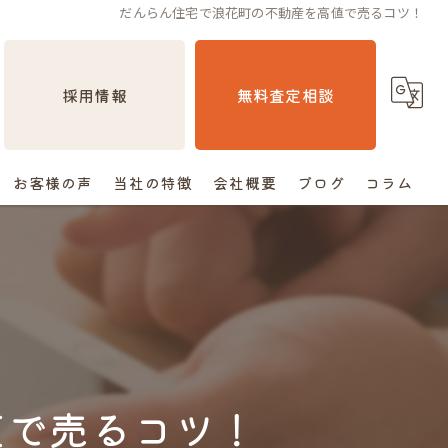
だんらん住宅で浪花町の不動産を高値で売るコツ！
採用情報
無料査定相談
お客様の声
当社の特徴
会社概要
ブログ
コラム
売却
相続
空き家
住み替え
値で売るコツ！
査定