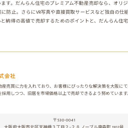
います。だんらん住宅のプレミアム不動産売却なら、オリ
に防止。さらにVR写真や直接買取サービスなど独自の仕
心と納得の高値で売却するためのポイントと、だんらん住
式会社
動産売買に力を入れており、お客様にぴったりな解決策を大阪にて
を採用しつつ、旧居を市場価格以上で売却できるよう努めています
〒530-0041
大阪府大阪市北区天神橋３丁目２−２８ ノーブル南森町 1102号