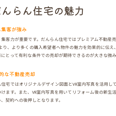
売却成功者の体験談から見る納得の不動産売却
だんらん住宅の魅力
実績豊富なだんらん住宅のサポート力
だんらん住宅の不動産売却サポート体制を徹底解説
豊富な実績が不動産売却の安心と高値を両立
ム集客が強み
売却相談から成約まで親身なフォローが魅力
、集客力が重要です。だんらん住宅ではプレミアム不動産
プレミアム不動産売却の実例と成功ケース紹介
により、より多くの購入希望者へ物件の魅力を効果的に伝え
様にとって有利な条件での売却が期待できるのが大きな強
売却後も続くアフターサービスと顧客満足度
だんらん住宅のサポートが不動産売却を変える
的な不動産売却
浪花町エリアの資産を最大化する方法
浪花町で資産価値を高める不動産売却の進め方
住宅ではオリジナルデザイン図面とVR室内写真を活用し
だんらん住宅を活用した資産最大化の工夫
けます。また、VR室内写真を用いてリフォーム後の新生
い、契約への後押しとなります。
地域特性を活かした不動産売却が高値の鍵
リフォーム提案や現地調査で魅力を引き出す方法