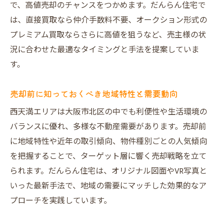
で、高値売却のチャンスをつかめます。だんらん住宅で
プレミアム仲介で集客力が倍増する仕組み
は、直接買取なら仲介手数料不要、オークション形式の
プレミアム仲介による不動産売却の集客力
プレミアム買取ならさらに高値を狙うなど、売主様の状
向上
況に合わせた最適なタイミングと手法を提案していま
オリジナル図面が不動産売却を成功に導く
す。
理由
VR室内写真活用で買主様への訴求力がアッ
売却前に知っておくべき地域特性と需要動向
プ
西天満エリアは大阪市北区の中でも利便性や生活環境の
他社では得られない集客効果を徹底解説
バランスに優れ、多様な不動産需要があります。売却前
だんらん住宅ならではのプレミアム戦略紹
に地域特性や近年の取引傾向、物件種別ごとの人気傾向
介
を把握することで、ターゲット層に響く売却戦略を立て
大阪不動産買取と比較した集客力の違い
られます。だんらん住宅は、オリジナル図面やVR写真と
いった最新手法で、地域の需要にマッチした効果的なア
建物調査付き売却が選ばれる理由を解説
プローチを実践しています。
一級建築士の建物状況調査で安心の不動産
売却