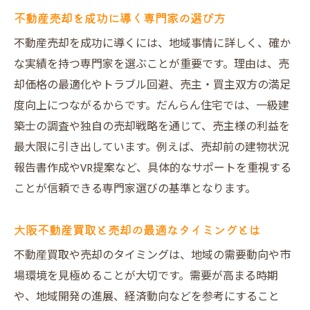
中古マンション・一戸建の売却戦略を徹底
不動産売却を成功に導く専門家の選び方
解説
不動産売却を成功に導くには、地域事情に詳しく、確か
だんらん住宅が提供する集客アップの手法
な実績を持つ専門家を選ぶことが重要です。理由は、売
大阪不動産買取との比較で分かる売却の強
却価格の最適化やトラブル回避、売主・買主双方の満足
み
度向上につながるからです。だんらん住宅では、一級建
売却を検討中なら知りたい安心サポート体制
築士の調査や独自の売却戦略を通じて、売主様の利益を
不動産売却で安心できるサポート体制の重
最大限に引き出しています。例えば、売却前の建物状況
要性
報告書作成やVR提案など、具体的なサポートを重視する
だんらん住宅のトラブル防止策を徹底紹介
ことが信頼できる専門家選びの基準となります。
売却後も安心のアフターサービスが充実
大阪不動産買取と売却の最適なタイミングとは
売主様・買主様双方が納得できる不動産売
却
不動産買取や売却のタイミングは、地域の需要動向や市
場環境を見極めることが大切です。需要が高まる時期
口コミで評判のだんらん住宅サポート事例
や、地域開発の進展、経済動向などを参考にすること
信頼できる不動産会社選びのポイント