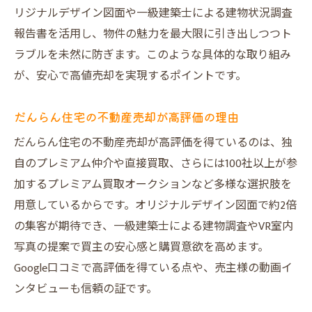
プレミアム不動産売却ならではの独自戦略
リジナルデザイン図面や一級建築士による建物状況調査
とは
報告書を活用し、物件の魅力を最大限に引き出しつつト
一級建築士による調査で安心の不動産売却
ラブルを未然に防ぎます。このような具体的な取り組み
体験
が、安心で高値売却を実現するポイントです。
不動産売却で選ばれるだんらん住宅の実績
紹介
だんらん住宅の不動産売却が高評価の理由
他社比較で際立つだんらん住宅のサポート
だんらん住宅の不動産売却が高評価を得ているのは、独
力
自のプレミアム仲介や直接買取、さらには100社以上が参
中古物件売却なら西天満エリアで差をつける方
加するプレミアム買取オークションなど多様な選択肢を
法
用意しているからです。オリジナルデザイン図面で約2倍
の集客が期待でき、一級建築士による建物調査やVR室内
中古物件の不動産売却を有利に進めるコツ
写真の提案で買主の安心感と購買意欲を高めます。
西天満エリアで需要の高い物件の特徴とは
Google口コミで高評価を得ている点や、売主様の動画イ
リフォーム提案が不動産売却成功に与える
ンタビューも信頼の証です。
影響