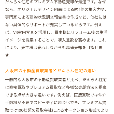
を解説
だんらん住宅のプレミアム不動産売却が最適です。なぜ
なら、オリジナルデザイン図面による約2倍の集客力や、
不動産買取業者ランキングも参考に比較し
専門家による建物状況調査報告書の作成など、他社には
よう
ない具体的なサポートが充実しているからです。例え
売主様の目的別おすすめの売却方法とは
ば、VR室内写真を活用し、買主様にリフォーム後の生活
だんらん住宅の直接買取で得られる安心感
イメージを提案することで、購入意欲を高めます。これ
笑顔あふれる不動産売却を実現するポイント
により、売主様は安心しながらも高値売却を目指せま
納得の不動産売却で得られる安心と満足感
す。
口コミ高評価が証明するだんらん住宅の実
力
大阪市の不動産買取業者とだんらん住宅の違い
売却成功事例から学ぶ高値売却のコツ
一般的な大阪市の不動産買取業者と比べ、だんらん住宅
不動産売却後のサポート体制もしっかり解
は直接買取やプレミアム買取など多様な売却方法を提案
説
できる点が大きな違いです。例えば、直接買取では仲介
大阪市で笑顔あふれる売却体験を実現する
手数料が不要でスピーディに現金化でき、プレミアム買
には
取では100社超の買取会社によるオークション形式でより