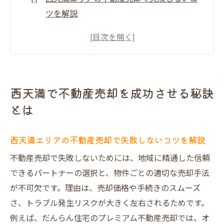
ツを解説
だんらん住宅の不動産売却が高評価の理由
不動産売却を成功に導く専門家の選び方
大阪不動産買取と売却の最適なタイミング
とは
西天満で不動産売却を成功させる秘訣
売却前に知っておくべき地域特性と需要動
とは
向
口コミで話題の不動産売却サービスを比較
西天満エリアの不動産売却で失敗しないコツを解説
だんらん住宅が叶える高値売却の裏側
不動産売却で失敗しないためには、地域に精通した信頼
だんらん住宅の不動産売却で高値実現のポ
できるパートナーの選択と、物件ごとの適切な売却手法
イント
が不可欠です。理由は、売却価格や手続きのスムーズ
大阪市の不動産買取業者とだんらん住宅の
さ、トラブル発生リスクが大きく左右されるためです。
違い
例えば、だんらん住宅のプレミアム不動産売却では、オ