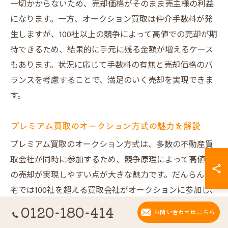
一切かからないため、売却価格がそのまま売主様の利益
になります。一方、オークション買取は仲介手数料が発
生しますが、100社以上の競争によって高値での売却が期
待できるため、結果的に手元に残る金額が増えるケース
もあります。状況に応じて手数料の有無と売却価格のバ
ランスを考慮することで、満足のいく売却を実現できま
す。
プレミアム買取のオークション方式の魅力を解説
プレミアム買取のオークション方式は、多数の不動産買
取会社が同時に参加するため、競争原理によって高値で
の売却が実現しやすい点が大きな魅力です。だんらん住
宅では100社を超える買取会社がオークションに参加し、
物件ごとの価値を最大限に引き出します。さらに、オリ
0120-180-414
お問い合わせはこちら
ジナルデザイン図面や一級建築士による建物状況調査報