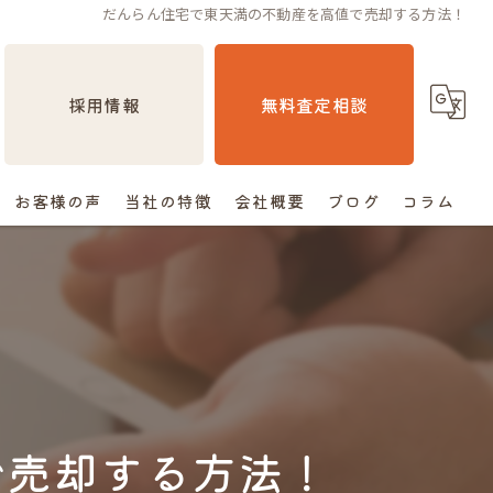
だんらん住宅で東天満の不動産を高値で売却する方法！
採用情報
無料査定相談
お客様の声
当社の特徴
会社概要
ブログ
コラム
売却
相続
空き家
住み替え
で売却する方法！
査定