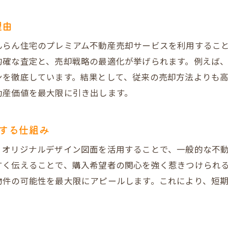
VR室内写真と図面の組み合わせで成約率向上
一級建築士による調査でトラブル回避
理由
不動産売却時に必要な建物状況調査とは
んらん住宅のプレミアム不動産売却サービスを利用するこ
一級建築士による報告書が信頼を生む理由
的確な査定と、売却戦略の最適化が挙げられます。例えば
売主買主双方が安心できるトラブル対策
ンを徹底しています。結果として、従来の売却方法よりも
だんらん住宅の調査体制と他社との違い
動産価値を最大限に引き出します。
調査結果を生かした高値売却の実例
不動産売却後のサポートも充実で安心
する仕組み
満足度の高い不動産売却を実現する流れ
、オリジナルデザイン図面を活用することで、一般的な不動
事前相談から不動産売却までの流れを解説
すく伝えることで、購入希望者の関心を強く惹きつけられ
だんらん住宅のサポート体制と売却実績
物件の可能性を最大限にアピールします。これにより、短
高評価口コミに裏付けられた安心の理由
売却成功までのポイントと注意点まとめ