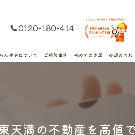
0120-180-414
購入はコチラ
らん住宅について
ご相談事例
初めての売却
売却の流れ
離婚不動産の売却相談
相続の相談
高額早期売却の相談
終活売却の相談
東天満の不動産を高値
空き家の相談