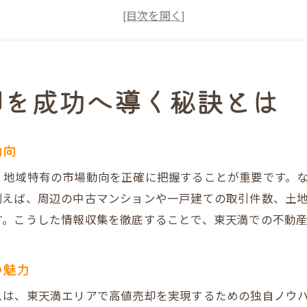
東天満エリアの不動産売却で失敗しないコツ
大阪市の不動産買取業者選びのポイント
不動産売却を成功させるための情報収集法
東天満の不動産売却で安心取引を叶える方法
却を成功へ導く秘訣とは
だんらん住宅が叶える高値売却のポイント
プレミアム不動産売却で高値実現する理由
動向
オリジナル図面で集客力が約2倍に向上する仕組み
、地域特有の市場動向を正確に把握することが重要です。
一級建築士による建物調査で売主様も買主様も安
例えば、周辺の中古マンションや一戸建ての取引件数、土
VR写真でリフォーム後の魅力を伝える提案力
す。こうした情報収集を徹底することで、東天満での不動
直接買取なら仲介手数料不要のメリットを実感
だんらん住宅の満足度が高い秘密と実績
の魅力
地域特性を活かした東天満不動産売却術
スは、東天満エリアで高値売却を実現するための独自ノウ
東天満の地域特性を不動産売却に活かす方法