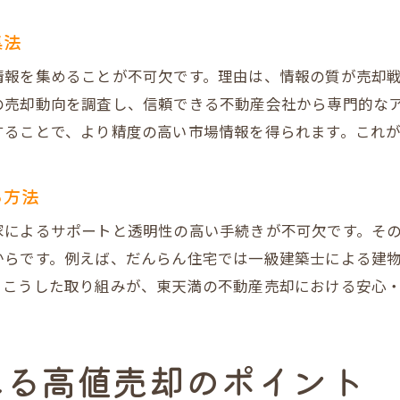
東天満の不動産売却で注意すべき市場動向
集法
中古戸建・店舗売却時のチェックポイント
情報を集めることが不可欠です。理由は、情報の質が売却
離婚・相続など事情別の不動産売却アドバイス
の売却動向を調査し、信頼できる不動産会社から専門的な
不動産買取業者を比較する際の注意点総まとめ
することで、より精度の高い市場情報を得られます。これ
大阪市の不動産売却で発生しやすいリスク
売却前準備で損しないための基礎知識
る方法
オリジナル図面で集客力を高める方法
家によるサポートと透明性の高い手続きが不可欠です。そ
だんらん住宅のオリジナル図面が選ばれる理由
らです。例えば、だんらん住宅では一級建築士による建物
不動産売却における図面の重要性と訴求力
。こうした取り組みが、東天満の不動産売却における安心
魅力を伝える図面作成の具体的ポイント
集客数アップに直結する工夫を徹底解説
える高値売却のポイント
高値売却へ導くための図面活用事例紹介