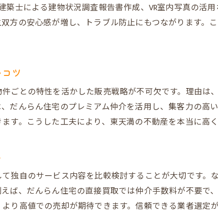
建築士による建物状況調査報告書作成、VR室内写真の活
中古マンションやビル売却で差をつける戦略
主双方の安心感が増し、トラブル防止にもつながります。
空家や相続物件の不動産売却の注意点解説
大阪市北区の不動産買取業者ランキング活用法
東天満で選ばれる不動産売却サービスの特徴
いコツ
地域密着型の強みを最大限に生かした売却術
物件ごとの特性を活かした販売戦略が不可欠です。理由は
安心取引を目指すならだんらん住宅の理由
、だんらん住宅のプレミアム仲介を活用し、集客力の高い
一級建築士監修で不動産売却時の不安を払拭
きます。こうした工夫により、東天満の不動産を本当に高
建物状況調査報告書がもたらす安心のメリット
だんらん住宅の口コミ高評価が信頼の証明
ト
売却トラブルを未然に防ぐ独自のサポート体制
して独自のサービス内容を比較検討することが大切です。
売主様インタビューで分かる安心取引の実際
えば、だんらん住宅の直接買取では仲介手数料が不要で、
不動産売却後のアフターフォローまで徹底
、より高値での売却が期待できます。信頼できる業者選定
売却前に知りたい東天満エリアの注意点