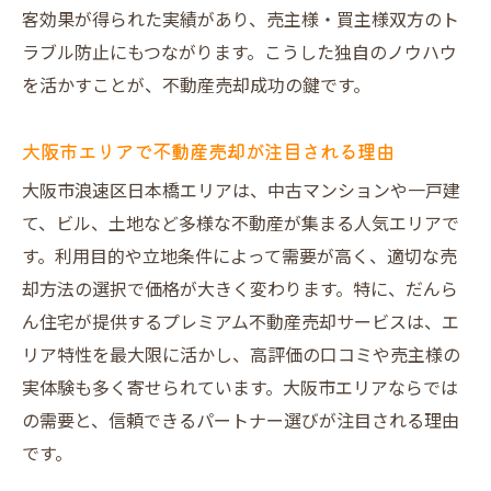
大阪市の不動産買取業者が狙い目な理由
客効果が得られた実績があり、売主様・買主様双方のト
ランキングを活用した不動産売却の業者比
ラブル防止にもつながります。こうした独自のノウハウ
較術
を活かすことが、不動産売却成功の鍵です。
売却価格を上げるための査定ポイントの見
極め方
大阪市エリアで不動産売却が注目される理由
不動産売却で実践したいプレミアムな提案
大阪市浪速区日本橋エリアは、中古マンションや一戸建
事例
て、ビル、土地など多様な不動産が集まる人気エリアで
買主を惹きつける不動産売却のアピール方
す。利用目的や立地条件によって需要が高く、適切な売
法
却方法の選択で価格が大きく変わります。特に、だんら
だんらん住宅が選ばれる不動産売却サポートの
ん住宅が提供するプレミアム不動産売却サービスは、エ
魅力
リア特性を最大限に活かし、高評価の口コミや売主様の
実体験も多く寄せられています。大阪市エリアならでは
不動産売却で選ばれるサポート内容の特徴
の需要と、信頼できるパートナー選びが注目される理由
プレミアム不動産売却が提供する独自の強
です。
み