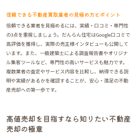
制
信頼できる不動産買取業者の見極め方とポイント
売却後のフォローも万全な不動産売却の流
れ
信頼できる業者を見極めるには、実績・口コミ・専門性
口コミ評価が高い不動産売却手法の理由を解説
の3点を重視しましょう。だんらん住宅はGoogle口コミで
高評価を獲得し、実際の売主様インタビューも公開して
不動産売却の口コミが集まる理由と信頼性
います。また、一級建築士による調査報告書やオリジナ
高評価を得るプレミアム不動産売却の実態
ル集客ツールなど、専門性の高いサービスも魅力です。
売主様動画インタビューに見るリアルな声
複数業者の査定やサービス内容を比較し、納得できる説
口コミで選ばれる不動産売却のサポート内
明や実績があるかを確認することが、安心・満足の不動
容
産売却への第一歩です。
大阪市で支持される不動産売却サービスと
は
実際の体験談が納得感を生む不動産売却手
高値売却を目指すなら知りたい不動産
法
売却の極意
プレミアム売却で納得価格を実現するための流