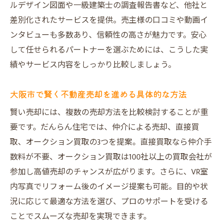
直接買取とオークション買取の違いと特徴
ルデザイン図面や一級建築士の調査報告書など、他社と
差別化されたサービスを提供。売主様の口コミや動画イ
仲介手数料不要の不動産売却の利点を解説
ンタビューも多数あり、信頼性の高さが魅力です。安心
売却スピードと高値実現を両立させる方法
して任せられるパートナーを選ぶためには、こうした実
売却トラブルを防ぐだんらん住宅の安心サポー
績やサービス内容をしっかり比較しましょう。
ト
不動産売却時に起こりやすいトラブル回避
大阪市で賢く不動産売却を進める具体的な方法
策
賢い売却には、複数の売却方法を比較検討することが重
建物状況調査報告書が売却トラブルを防ぐ
要です。だんらん住宅では、仲介による売却、直接買
理由
取、オークション買取の3つを提案。直接買取なら仲介手
一級建築士のチェックで不動産売却に安心
数料が不要、オークション買取は100社以上の買取会社が
感を
参加し高値売却のチャンスが広がります。さらに、VR室
契約や引き渡し時に注意すべきポイントと
内写真でリフォーム後のイメージ提案も可能。目的や状
は
況に応じて最適な方法を選び、プロのサポートを受ける
だんらん住宅が提供する安心のサポート体
ことでスムーズな売却を実現できます。