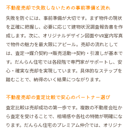
集客力がアップするオリジナルデザイン図
不動産売却で失敗しないための事前準備と流れ
面の効果
失敗を防ぐには、事前準備が大切です。まず物件の現状
建物状況調査報告書で不動産売却の安心を
を正確に把握し、必要に応じて建物状況調査報告書を作
提供
成します。次に、オリジナルデザイン図面やVR室内写真
売主も買主も納得できる不動産売却の仕組
で物件の魅力を最大限にアピール。売却の流れとして
み解説
は、査定→媒介契約→販売活動→契約・引渡しが基本で
不動産売却の満足度を高める理由を徹底解
す。だんらん住宅では各段階で専門家がサポートし、安
剖
心・確実な売却を実現しています。具体的なステップを
不動産買取業者を活用した売却方法の新常識
踏むことで、納得のいく結果につながります。
不動産売却で買取業者を利用するメリット
とは
不動産売却の査定比較で安心のパートナー選び
大阪市の不動産買取業者選びで重要な視点
査定比較は売却成功の第一歩です。複数の不動産会社か
不動産売却ランキングを参考にした業者比
ら査定を受けることで、相場感や各社の特徴が明確にな
較法
ります。だんらん住宅のプレミアム仲介では、オリジナ