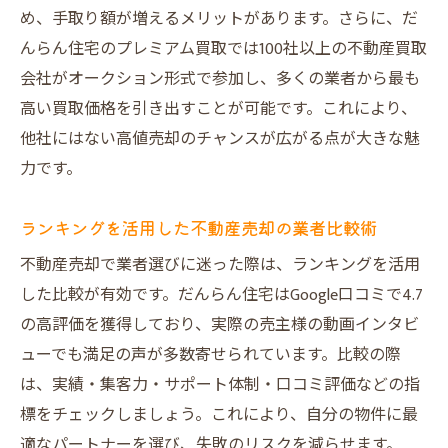
め、手取り額が増えるメリットがあります。さらに、だ
容
んらん住宅のプレミアム買取では100社以上の不動産買取
売却成功者の声に学ぶ満足できる売却体験
会社がオークション形式で参加し、多くの業者から最も
日本橋エリアの不動産売却で大切な心構え
高い買取価格を引き出すことが可能です。これにより、
だんらん住宅が提供する納得の売却メリッ
他社にはない高値売却のチャンスが広がる点が大きな魅
ト
力です。
地域密着型の不動産売却サービスの魅力と
は
ランキングを活用した不動産売却の業者比較術
未来の資産形成につなげる不動産売却の第
不動産売却で業者選びに迷った際は、ランキングを活用
一歩
した比較が有効です。だんらん住宅はGoogle口コミで4.7
の高評価を獲得しており、実際の売主様の動画インタビ
ューでも満足の声が多数寄せられています。比較の際
は、実績・集客力・サポート体制・口コミ評価などの指
標をチェックしましょう。これにより、自分の物件に最
適なパートナーを選び、失敗のリスクを減らせます。