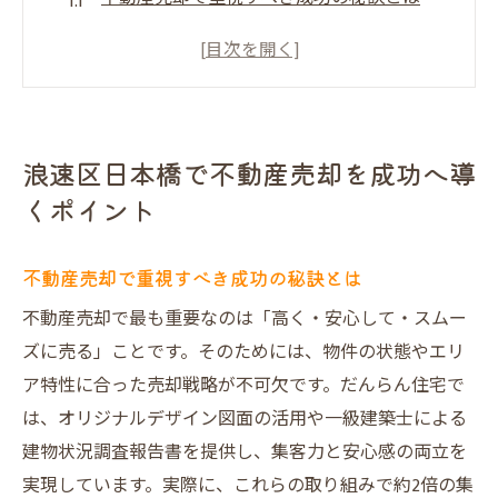
大阪市エリアで不動産売却が注目される理
由
不動産売却で失敗しないための事前準備と
流れ
浪速区日本橋で不動産売却を成功へ導
不動産売却の査定比較で安心のパートナー
くポイント
選び
大阪市で賢く不動産売却を進める具体的な
不動産売却で重視すべき成功の秘訣とは
方法
不動産売却で最も重要なのは「高く・安心して・スムー
信頼できる不動産買取業者の見極め方とポ
ズに売る」ことです。そのためには、物件の状態やエリ
イント
ア特性に合った売却戦略が不可欠です。だんらん住宅で
高値売却を目指すなら知りたい不動産売却の極
は、オリジナルデザイン図面の活用や一級建築士による
意
建物状況調査報告書を提供し、集客力と安心感の両立を
不動産売却で高値を引き出すための戦略
実現しています。実際に、これらの取り組みで約2倍の集