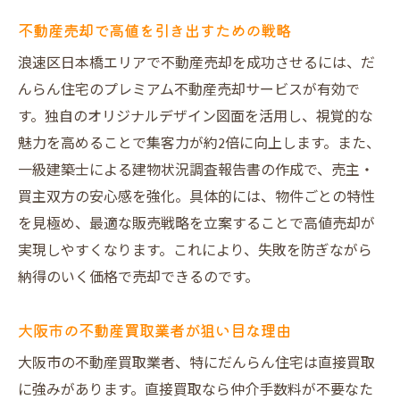
れ
不動産売却で高値を引き出すための戦略
不動産売却の流れを分かりやすく解説
浪速区日本橋エリアで不動産売却を成功させるには、だ
プレミアム不動産売却のステップと特徴
んらん住宅のプレミアム不動産売却サービスが有効で
オークション買取で高値売却を実現する方
す。独自のオリジナルデザイン図面を活用し、視覚的な
法
魅力を高めることで集客力が約2倍に向上します。また、
VR室内写真で魅力を伝える不動産売却の工
一級建築士による建物状況調査報告書の作成で、売主・
夫
買主双方の安心感を強化。具体的には、物件ごとの特性
を見極め、最適な販売戦略を立案することで高値売却が
仲介手数料や費用の違いと売却で得られる
実現しやすくなります。これにより、失敗を防ぎながら
満足
納得のいく価格で売却できるのです。
最適な売却プランを見つけるための比較ポ
イント
大阪市の不動産買取業者が狙い目な理由
日本橋エリアで笑顔あふれる不動産売却をかな
大阪市の不動産買取業者、特にだんらん住宅は直接買取
える
に強みがあります。直接買取なら仲介手数料が不要なた
不動産売却で笑顔を生む安心のサポート内