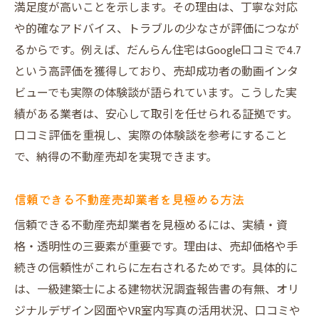
口コミで高評価の不動産売却サービスの理
満足度が高いことを示します。その理由は、丁寧な対応
由
や的確なアドバイス、トラブルの少なさが評価につなが
山王エリアで喜ばれる売却サポート例
るからです。例えば、だんらん住宅はGoogle口コミで4.7
だんらん住宅の不動産売却で得られる安心
という高評価を獲得しており、売却成功者の動画インタ
感
ビューでも実際の体験談が語られています。こうした実
績がある業者は、安心して取引を任せられる証拠です。
売却後のサポート体制が評価される理由
口コミ評価を重視し、実際の体験談を参考にすること
中古マンションや土地売却も山王エリアで納得
で、納得の不動産売却を実現できます。
の結果へ
不動産売却で中古マンションが高く売れる
信頼できる不動産売却業者を見極める方法
秘訣
信頼できる不動産売却業者を見極めるには、実績・資
山王エリアの土地売却で後悔しないポイン
格・透明性の三要素が重要です。理由は、売却価格や手
ト
続きの信頼性がこれらに左右されるためです。具体的に
不動産売却のプロが教える成功のコツ
は、一級建築士による建物状況調査報告書の有無、オリ
大阪市の不動産買取サービスも要チェック
ジナルデザイン図面やVR室内写真の活用状況、口コミや