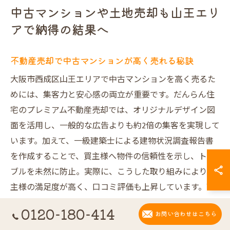
中古マンションや土地売却も山王エリ
アで納得の結果へ
不動産売却で中古マンションが高く売れる秘訣
大阪市西成区山王エリアで中古マンションを高く売るた
めには、集客力と安心感の両立が重要です。だんらん住
宅のプレミアム不動産売却では、オリジナルデザイン図
面を活用し、一般的な広告よりも約2倍の集客を実現して
います。加えて、一級建築士による建物状況調査報告書
を作成することで、買主様へ物件の信頼性を示し、トラ
ブルを未然に防止。実際に、こうした取り組みにより売
主様の満足度が高く、口コミ評価も上昇しています。高
値売却のためには、専門家による物件の魅力最大化と安
0120-180-414
お問い合わせはこちら
心の裏付けが不可欠です。