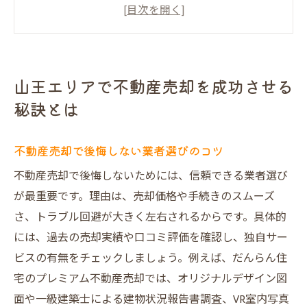
不動産売却時に山王エリアが注目される理
由
口コミ評価が高い不動産売却とは何か
信頼できる不動産売却業者を見極める方法
山王エリアで不動産売却を成功させる
山王エリアで成功する不動産売却の流れ
秘訣とは
高値売却を目指すならだんらん住宅の実力が光
る
不動産売却で後悔しない業者選びのコツ
不動産売却で高値を実現する独自戦略
不動産売却で後悔しないためには、信頼できる業者選び
だんらん住宅のプレミアム売却の魅力とは
が最重要です。理由は、売却価格や手続きのスムーズ
山王エリアで不動産売却に強い理由を解説
さ、トラブル回避が大きく左右されるからです。具体的
実績豊富な不動産売却サービスの特徴
には、過去の売却実績や口コミ評価を確認し、独自サー
売却価格アップのための工夫と取り組み
ビスの有無をチェックしましょう。例えば、だんらん住
不動産買取業者との比較で選ばれる理由
宅のプレミアム不動産売却では、オリジナルデザイン図
面や一級建築士による建物状況報告書調査、VR室内写真
西成区山王の不動産売却で安心を得る方法