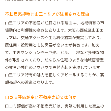
ト
だんらん住宅ならではの不動産売却体験
不動産売却時に山王エリアが注目される理由
仲介手数料を抑えて山王の物件を高く売るコツ
山王エリアの不動産が注目される理由は、地域特有の市
不動産売却で仲介手数料を節約する方法
場動向と利便性の高さにあります。大阪市西成区山王エ
直接買取のメリットを最大限に活かすコツ
リアは、交通アクセスや生活利便施設が充実しており、
プレミアム買取と通常売却の違いを解説
居住用・投資用ともに需要が高いのが特徴です。加え
て、中古マンションや一戸建、ビル、土地など多様な物
山王エリアの不動産売却で手取りを増やす
件が取引されており、だんらん住宅のような地域密着型
高値売却を目指すなら仲介手数料にも注目
の業者が独自のノウハウで高値売却を実現しています。
大阪市の不動産買取サービス活用術
山王エリア特有の魅力を正しくアピールすることが、高
だんらん住宅で笑顔あふれる不動産売却体験を
額売却への近道となります。
実現
不動産売却の満足度を左右する対応力とは
口コミ評価が高い不動産売却とは何か
売主インタビューで分かる安心の実績
口コミ評価が高い不動産売却は、実際に利用した売主の