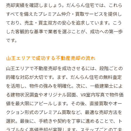
中古一戸建や店舗売却時の注意点を解説
売却実績を確認しましょう。だんらん住宅では、これら
山王エリアで納得のいく不動産売却体験
すべてを備えたプレミアム仲介・買取サービスを提供し
建物調査やVR提案で売却価格アップを目指す理
ており、売主・買主双方の安心を追求しています。こう
由
した客観的な基準で業者を選ぶことが、成功への第一歩
です。
不動産売却で重視される建物調査の重要性
VR室内写真が売却価格に与える効果とは
山王エリアで成功する不動産売却の流れ
買主が安心する不動産売却の条件を満たす
山王エリアで不動産売却を成功させるには、段階ごとの
専門家による建物状況調査のメリット紹介
的確な対応が大切です。まず、だんらん住宅の無料査定
不動産売却で差がつく最新販促手法を解説
を活用し、物件の強みを明確化。次に、一級建築士によ
山王エリアの物件価値を高めるための工夫
る建物状況調査やオリジナル図面、VR室内写真で物件価
値を最大限にアピールします。その後、直接買取やオー
クション形式のプレミアム買取など、最適な売却方法を
選択。最後に、手続きや契約を丁寧に進めることで、ト
ラブルなく高値売却が実現します。ステップごとの工夫