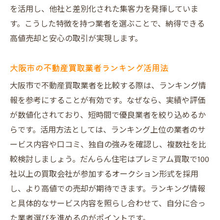
を活用し、他社と差別化された集客力を発揮していま
不動産売却時に安心できるサポート体制
す。こうした特徴を持つ業者を選ぶことで、納得できる
建物調査付き不動産売却が選ばれる背景
高値売却と安心の取引が実現します。
トラブル回避のためのチェックポイント
大阪市での不動産売却手続きの注意点
大阪市の不動産買取業者ランキング活用法
売却本舗など他社比較で安心を検証
大阪市で不動産買取業者を比較する際は、ランキング情
実体験から学ぶ不動産売却の安心ポイント
報を参考にすることが有効です。なぜなら、実績や評価
プレミアム不動産売却で叶う理想の取引を解説
が数値化されており、短時間で優良業者を絞り込めるか
オリジナル図面で不動産売却を有利に進め
らです。活用方法としては、ランキング上位の業者のサ
る
ービス内容や口コミ、独自の強みを確認し、複数社を比
較検討しましょう。だんらん住宅はプレミアム買取で100
VR内覧がもたらす不動産売却の新提案
社以上の買取会社が参加するオークション形式を採用
建物状況調査報告書が信頼を高める理由
し、より高値での売却が期待できます。ランキング情報
不動産売却で理想を叶えるプレミアム仲介
と具体的なサービス内容を照らし合わせて、自分に合っ
オークション形式による高値売却のメリッ
た業者選びを進めるのがポイントです。