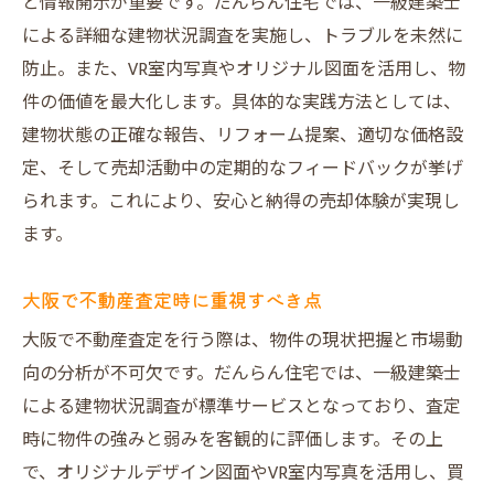
と情報開示が重要です。だんらん住宅では、一級建築士
売主・買主双方が納得できるサポート
による詳細な建物状況調査を実施し、トラブルを未然に
防止。また、VR室内写真やオリジナル図面を活用し、物
VR活用で新生活イメージを提案する方法
件の価値を最大化します。具体的な実践方法としては、
不動産買取業者大阪との連携の強み
建物状態の正確な報告、リフォーム提案、適切な価格設
安心して任せられる売却プロセス紹介
定、そして売却活動中の定期的なフィードバックが挙げ
売却トラブルを防ぐための実践ポイント
られます。これにより、安心と納得の売却体験が実現し
不動産売却時に起こりやすいトラブル例
ます。
事前調査と説明がトラブル防止の鍵
だんらん住宅の丁寧な対応が安心の理由
大阪で不動産査定時に重視すべき点
売却活動中の情報公開が信頼性を高める
大阪で不動産査定を行う際は、物件の現状把握と市場動
大阪市不動産売買のリスク管理とは
向の分析が不可欠です。だんらん住宅では、一級建築士
による建物状況調査が標準サービスとなっており、査定
売主と買主の双方が納得する対策
時に物件の強みと弱みを客観的に評価します。その上
住吉区上住吉で高く売るための工夫を解説
で、オリジナルデザイン図面やVR室内写真を活用し、買
不動産売却で高値を引き出す工夫とは