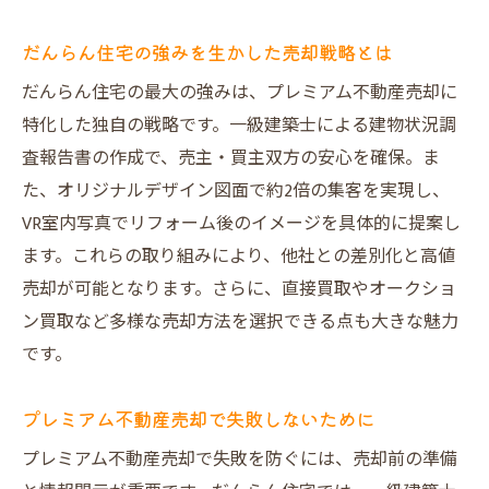
仲介手数料不要で選ばれる売却サービス
実際の口コミ評価が証明する高評価実績
だんらん住宅の強みを生かした売却戦略とは
売却成功者のインタビューで見える信頼
だんらん住宅の最大の強みは、プレミアム不動産売却に
大阪の不動産買取業者との違いを解説
特化した独自の戦略です。一級建築士による建物状況調
集客力を高める不動産売却サービスの魅力
査報告書の作成で、売主・買主双方の安心を確保。ま
デザイン図面とVR写真で魅力を最大化
た、オリジナルデザイン図面で約2倍の集客を実現し、
VR室内写真でリフォーム後のイメージを具体的に提案し
不動産売却時の集客戦略を徹底解説
ます。これらの取り組みにより、他社との差別化と高値
建物状況調査報告書で安心感をプラス
売却が可能となります。さらに、直接買取やオークショ
プレミアムサービスが売却率を左右する
ン買取など多様な売却方法を選択できる点も大きな魅力
大阪市のマンション買取市場の最新情報
です。
査定や内覧で差がつくポイントとは
安心取引を叶えるプレミアム売却の仕組み
プレミアム不動産売却で失敗しないために
建物状況調査でトラブルを未然に防ぐ
プレミアム不動産売却で失敗を防ぐには、売却前の準備
だんらん住宅の透明な取引体制とは