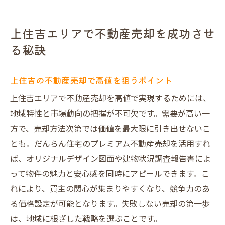
大阪で不動産査定時に重視すべき点
集客力アップが不動産売却成功のカギ
上住吉エリアで不動産売却を成功させ
大阪市の不動産売買動向と今後の展望
る秘訣
不動産売却を高値で実現したい方必見の方法
だんらん住宅で高値売却を叶える理由
上住吉の不動産売却で高値を狙うポイント
オリジナル図面が集客力を高める仕組み
上住吉エリアで不動産売却を高値で実現するためには、
一級建築士による建物調査の安心感
地域特性と市場動向の把握が不可欠です。需要が高い一
VR写真活用で物件の魅力度を最大化
方で、売却方法次第では価値を最大限に引き出せないこ
大阪の不動産買取業者ランキングの比較
とも。だんらん住宅のプレミアム不動産売却を活用すれ
査定だけでなく売却戦略も重要な理由
ば、オリジナルデザイン図面や建物状況調査報告書によ
って物件の魅力と安心感を同時にアピールできます。こ
だんらん住宅が選ばれる上住吉での理由とは
れにより、買主の関心が集まりやすくなり、競争力のあ
だんらん住宅のプレミアム仲介の魅力
る価格設定が可能となります。失敗しない売却の第一歩
直接買取とオークション買取の違い比較
は、地域に根ざした戦略を選ぶことです。