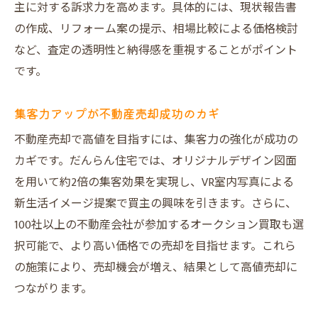
主に対する訴求力を高めます。具体的には、現状報告書
中古マンションや一戸建ての強み活用法
の作成、リフォーム案の提示、相場比較による価格検討
査定から契約までの流れと注意点
など、査定の透明性と納得感を重視することがポイント
だんらん住宅のプレミアム買取の利点
です。
不動産買取業者ランキング大阪の選び方
集客力アップが不動産売却成功のカギ
売却時期やタイミングの見極め方
納得と笑顔の不動産売却体験をこの場所で
不動産売却で高値を目指すには、集客力の強化が成功の
カギです。だんらん住宅では、オリジナルデザイン図面
だんらん住宅が目指す納得の売却体験
を用いて約2倍の集客効果を実現し、VR室内写真による
売却後のサポート体制で安心を提供
新生活イメージ提案で買主の興味を引きます。さらに、
口コミ評価が高い不動産売却の秘訣
100社以上の不動産会社が参加するオークション買取も選
売却成功者の声に学ぶ満足体験談
択可能で、より高い価格での売却を目指せます。これら
大阪で安心して任せられる理由を解説
の施策により、売却機会が増え、結果として高値売却に
不動産売却で笑顔を実現する取り組み
つながります。