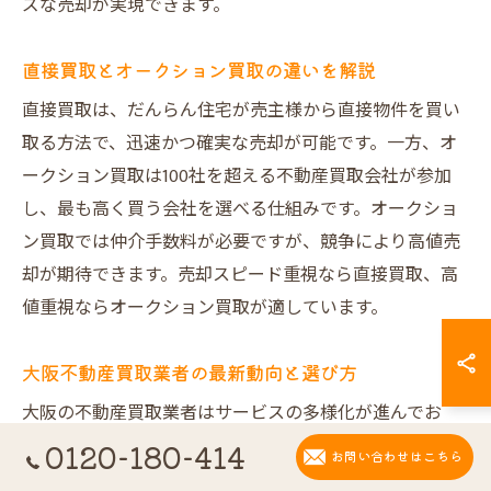
ズな売却が実現できます。
直接買取とオークション買取の違いを解説
直接買取は、だんらん住宅が売主様から直接物件を買い
取る方法で、迅速かつ確実な売却が可能です。一方、オ
ークション買取は100社を超える不動産買取会社が参加
し、最も高く買う会社を選べる仕組みです。オークショ
ン買取では仲介手数料が必要ですが、競争により高値売
却が期待できます。売却スピード重視なら直接買取、高
値重視ならオークション買取が適しています。
大阪不動産買取業者の最新動向と選び方
大阪の不動産買取業者はサービスの多様化が進んでお
り、信頼性や実績、サポート体制が選定の重要ポイント
0120-180-414
お問い合わせはこちら
です。だんらん住宅はGoogle口コミで高評価を受けてお