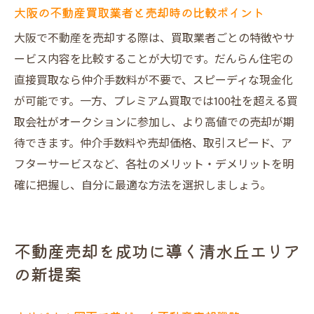
大阪の不動産買取業者と売却時の比較ポイント
大阪不動産買取業者の最新動向と選び方
大阪で不動産を売却する際は、買取業者ごとの特徴やサ
プレミアム買取による高値売却のヒント
ービス内容を比較することが大切です。だんらん住宅の
清水丘で費用対効果を最大化する売却戦略
直接買取なら仲介手数料が不要で、スピーディな現金化
手間を減らして高く売れる不動産売却の極
が可能です。一方、プレミアム買取では100社を超える買
意
取会社がオークションに参加し、より高値での売却が期
清水丘で笑顔の不動産売却をかなえる方法
待できます。仲介手数料や売却価格、取引スピード、ア
納得できる不動産売却で笑顔の取引を実現
フターサービスなど、各社のメリット・デメリットを明
確に把握し、自分に最適な方法を選択しましょう。
売却成功事例に学ぶ高値売却のポイント
大阪市不動産買取との賢い使い分け方法
口コミ高評価の秘密を徹底紹介します
不動産売却を成功に導く清水丘エリア
リスクを減らすための売却サポート活用法
の新提案
将来に安心をもたらす不動産売却の進め方