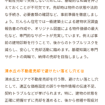
不動産売却で失敗しないためには、基礎的な知識を押さ
一級建築士が行う建物状況調査の重要性
えておくことが不可欠です。売却時は物件の状態や法的
不動産売却時のトラブルを未然に防ぐ方法
な手続き、必要書類の確認など、事前準備を徹底しまし
ょう。だんらん住宅では一級建築士による建物状況調査
安心できる取引に必要な情報開示について
報告書の作成や、オリジナル図面による物件価値の最大
大阪市で注目される調査付き不動産売却と
化など、専門的なサポートが充実しています。例えば事
は
前の建物診断を行うことで、後からのトラブルリスクを
売主・買主双方に納得の不動産売却を実現
減らし、安心して売却活動に臨めます。基礎知識と専門
清水丘エリアで信頼される売却サポート術
サポートの両輪で、納得の売却を目指しましょう。
清水丘で選ばれる不動産売却の理由を徹底解説
不動産売却で得られる笑顔の取引体験とは
清水丘の不動産売却で避けたい落とし穴とは
清水丘エリアで信頼が集まる理由を紹介
清水丘エリアで不動産売却を行う際、避けたい落とし穴
実際の口コミが語る不動産売却の満足度
として、適正な価格設定の誤りや物件情報の伝達不足、
大阪不動産買取会社との違いを徹底比較
契約トラブルなどが挙げられます。特に、建物の状態を
正確に把握せずに売却を進めると、後から修繕や瑕疵対
高評価を支えるプレミアム売却の実力