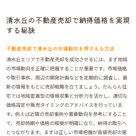
失敗しない不動産売却のための基礎知識
清水丘の不動産売却で避けたい落とし穴と
清水丘の不動産売却で納得価格を実現
は
する秘訣
口コミから見る不動産売却成功のポイント
大阪の不動産買取業者と売却時の比較ポイ
不動産売却で清水丘の市場動向を押さえる方法
ント
清水丘エリアで不動産売却を成功させるには、まず地域
不動産売却を成功に導く清水丘エリアの新提案
の市場動向を正確に把握することが重要です。市場価格
オリジナル図面で差がつく不動産売却戦略
や取引事例、周辺の開発計画などを定期的に調査し、最
一級建築士監修の建物状況調査が信頼を生
新の情報をもとに売却戦略を立てましょう。だんらん住
む
宅では地域密着型の情報収集と分析力を活かし、適切な
清水丘の不動産売却で新生活イメージを提
価格設定や販売タイミングのアドバイスを行っていま
案
す。例えば近隣の売却事例や需要動向を参考にすること
不動産売却で大切な査定の比較ポイント解
で、売却時期や価格の根拠が明確になり、納得の取引へ
説
とつながります。まずは正しい市場把握が高値売却の第