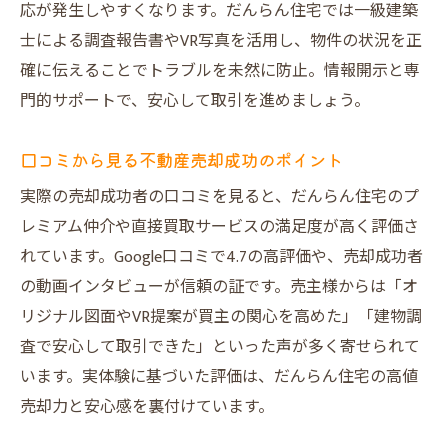
応が発生しやすくなります。だんらん住宅では一級建築
リフォーム提案が生み出す売却の新価値
士による調査報告書やVR写真を活用し、物件の状況を正
VR活用による魅力的な売却アプローチの全貌
確に伝えることでトラブルを未然に防止。情報開示と専
VR室内写真で魅力を最大限アピールする方
門的サポートで、安心して取引を進めましょう。
法
リフォームイメージ提案が買主に響く理由
口コミから見る不動産売却成功のポイント
不動産売却で差がつく最新技術の導入事例
実際の売却成功者の口コミを見ると、だんらん住宅のプ
大阪市の不動産買取業者と比較したアプロ
レミアム仲介や直接買取サービスの満足度が高く評価さ
ーチ
れています。Google口コミで4.7の高評価や、売却成功者
買主の心をつかむプレミアム不動産売却手
の動画インタビューが信頼の証です。売主様からは「オ
法
リジナル図面やVR提案が買主の関心を高めた」「建物調
清水丘エリアで進化する売却サポートとは
査で安心して取引できた」といった声が多く寄せられて
います。実体験に基づいた評価は、だんらん住宅の高値
仲介手数料を抑えて賢く売るための最新戦略
売却力と安心感を裏付けています。
不動産売却で仲介手数料を抑える方法
直接買取とオークション買取の違いを解説