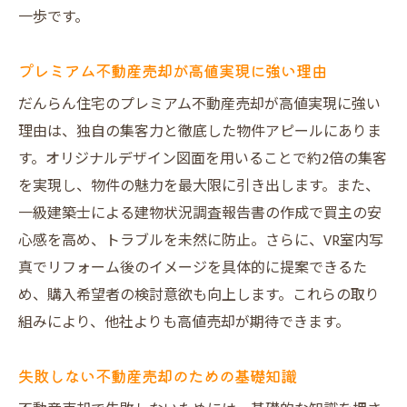
プレミアム不動産売却の新しいアプローチ
一歩です。
とは
プレミアム不動産売却が高値実現に強い理由
大阪市の不動産買取業者との違いを知る
だんらん住宅なら清水丘の物件も高値売却が可
だんらん住宅のプレミアム不動産売却が高値実現に強い
能
理由は、独自の集客力と徹底した物件アピールにありま
す。オリジナルデザイン図面を用いることで約2倍の集客
だんらん住宅の不動産売却が選ばれる理由
を実現し、物件の魅力を最大限に引き出します。また、
仲介と買取それぞれのメリットを徹底比較
一級建築士による建物状況調査報告書の作成で買主の安
高評価を支える売主様インタビューに注目
心感を高め、トラブルを未然に防止。さらに、VR室内写
大阪不動産買取と比べたプレミアム売却利
真でリフォーム後のイメージを具体的に提案できるた
点
め、購入希望者の検討意欲も向上します。これらの取り
売却本舗や他社との違いが生む安心感とは
組みにより、他社よりも高値売却が期待できます。
口コミ評価が高い不動産売却サービス紹介
建物状況調査で安心をプラスした売却のポイン
失敗しない不動産売却のための基礎知識
ト