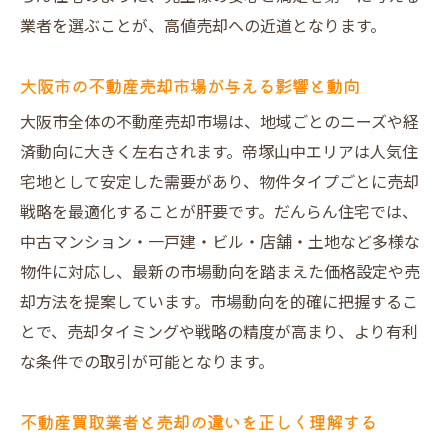
業者を選ぶことが、高値売却への近道となります。
と実績
オリジナル図面で集客力を高める売却手法
大阪市の不動産売却市場が与える影響と動向
一級建築士による建物調査で安心売却を実
大阪市全体の不動産売却市場は、地域ごとのニーズや経
現
済動向に大きく左右されます。帝塚山中エリアは人気住
VR室内写真活用で魅力を最大限アピールす
宅地として安定した需要があり、物件タイプごとに売却
る方法
戦略を最適化することが肝要です。だんらん住宅では、
直接買取とオークション方式の違いと選び
中古マンション・一戸建・ビル・店舗・土地など多様な
方
物件に対応し、最新の市場動向を踏まえた価格設定や売
だんらん住宅の動画インタビューが信頼の
却方法を提案しています。市場動向を的確に把握するこ
証明
とで、売却タイミングや戦略の精度が高まり、より有利
不動産売却で後悔しないための帝塚山中エリア
な条件での取引が可能となります。
徹底解説
不動産売却の失敗事例から学ぶ注意すべき
不動産買取業者と売却の違いを正しく理解する
点