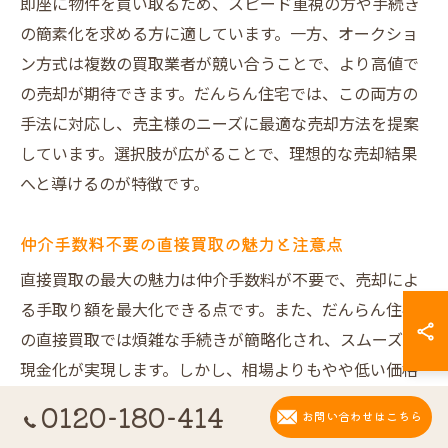
即座に物件を買い取るため、スピード重視の方や手続き
の簡素化を求める方に適しています。一方、オークショ
ン方式は複数の買取業者が競い合うことで、より高値で
の売却が期待できます。だんらん住宅では、この両方の
手法に対応し、売主様のニーズに最適な売却方法を提案
しています。選択肢が広がることで、理想的な売却結果
へと導けるのが特徴です。
仲介手数料不要の直接買取の魅力と注意点
直接買取の最大の魅力は仲介手数料が不要で、売却によ
る手取り額を最大化できる点です。また、だんらん住宅
の直接買取では煩雑な手続きが簡略化され、スムーズな
現金化が実現します。しかし、相場よりもやや低い価格
になる場合があるため、売却価格重視の方は検討が必要
0120-180-414
お問い合わせはこちら
です。迅速な資金化や手間の削減を重視する方に特にお