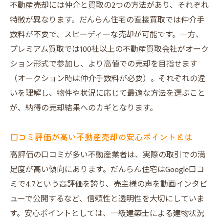
不動産売却には仲介と買取の2つの方法があり、それぞれ
帝塚山中エリア特有の売却課題と対策方法
特徴が異なります。だんらん住宅の直接買取では仲介手
不動産買取業者の選び方と比較ポイント
数料が不要で、スピーディーな売却が可能です。一方、
安心できる不動産売却の流れと手続き
プレミアム買取では100社以上の不動産買取会社がオーク
ション形式で参加し、より高値での売却を目指せます
高評価口コミから分かる売却会社の実力
（オークション時は仲介手数料が必要）。それぞれの違
売却時に発生しやすいトラブルとその回避
いを理解し、物件や状況に応じて最適な方法を選ぶこと
策
が、納得の売却結果へのカギとなります。
安心と納得の売却を実現するために大切な視点
不動産売却で安心を得るための業者選びの
口コミ評価が高い不動産売却の安心ポイントとは
秘訣
高評価の口コミが多い不動産業者は、実際の取引での満
納得できる条件で売却するための交渉術
足度が高い傾向にあります。だんらん住宅はGoogle口コ
大阪市の不動産市場動向と売却タイミング
ミで4.7という高評価を誇り、売主様の声を動画インタビ
の見極め
ューで公開するなど、信頼性と透明性を大切にしていま
建物状況調査が売却成功へ与えるプラス効
す。安心ポイントとしては、一級建築士による建物状況