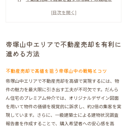
コツ
不動産売却時に選ぶべき信頼できる業者の
見極め方
大阪市の不動産売却市場が与える影響と動
帝塚山中エリアで不動産売却を有利に
向
進める方法
不動産買取業者と売却の違いを正しく理解
する
不動産売却で高値を狙う帝塚山中の戦略とコツ
口コミ評価が高い不動産売却の安心ポイン
トとは
帝塚山中エリアで不動産売却を高値で実現するには、物
件の魅力を最大限に引き出す工夫が不可欠です。だんら
不動産売却成功へ導く事前準備の重要性を
ん住宅のプレミアム仲介では、オリジナルデザイン図面
解説
を用いて物件の価値を視覚的に訴求し、約2倍の集客を実
売却成功を目指すなら知っておきたい不動産売
現しています。さらに、一級建築士による建物状況調査
却のコツ
報告書を作成することで、購入希望者への安心感を高
不動産売却で損をしないための注意点と対