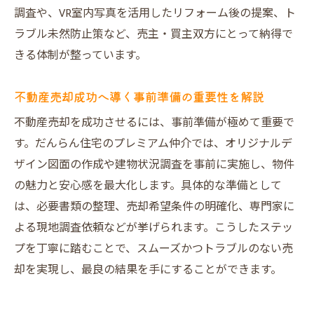
果
調査や、VR室内写真を活用したリフォーム後の提案、ト
売却後のサポートが充実した業者の選び方
ラブル未然防止策など、売主・買主双方にとって納得で
不動産売却に必要な税金・法律知識の整理
きる体制が整っています。
オリジナル図面活用で集客力が上がる売却戦略
不動産売却成功へ導く事前準備の重要性を解説
オリジナル図面が不動産売却の集客を強化
不動産売却を成功させるには、事前準備が極めて重要で
する理由
す。だんらん住宅のプレミアム仲介では、オリジナルデ
図面の工夫で物件魅力を最大化する方法
ザイン図面の作成や建物状況調査を事前に実施し、物件
不動産売却時に写真と図面を効果的に使う
の魅力と安心感を最大化します。具体的な準備として
コツ
は、必要書類の整理、売却希望条件の明確化、専門家に
一級建築士が作成する図面の信頼性とは
よる現地調査依頼などが挙げられます。こうしたステッ
成約率を上げるための図面活用事例
プを丁寧に踏むことで、スムーズかつトラブルのない売
不動産売却で図面を有効活用するための注
却を実現し、最良の結果を手にすることができます。
意点
直接買取やオークション方式のメリットを解説