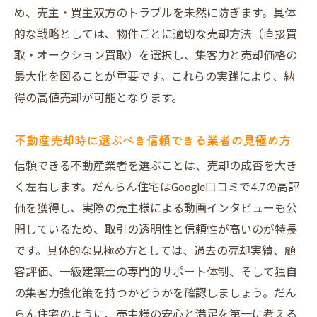
め、売主・買主双方のトラブルを未然に防ぎます。具体
策
的な戦略としては、物件ごとに適切な売却方法（直接買
高値売却を実現するための査定比較の活用
取・オークション買取）を選択し、集客力と売却価格の
法
最大化を図ることが重要です。これらの実践により、納
大阪市の不動産買取業者を効果的に活用す
得の高値売却が可能となります。
る方法
口コミやランキング情報を売却の参考にす
不動産売却時に選ぶべき信頼できる業者の見極め方
るコツ
信頼できる不動産業者を選ぶことは、売却の成否を大き
売却本舗のような専門スタッフによるサポ
く左右します。だんらん住宅はGoogle口コミで4.7の高評
ート活用
価を獲得し、実際の売主様による動画インタビューも公
不動産売却に必要な法律知識の基本とポイ
開しているため、取引の透明性と信頼性が高いのが特長
ント
です。具体的な見極め方としては、過去の売却実績、顧
だんらん住宅が叶える高値不動産売却の秘訣と
客評価、一級建築士の専門的サポート体制、そして独自
は
の集客力強化策を持つかどうかを確認しましょう。だん
らん住宅のように、売主様の安心と満足を第一に考える
不動産売却でだんらん住宅が選ばれる理由