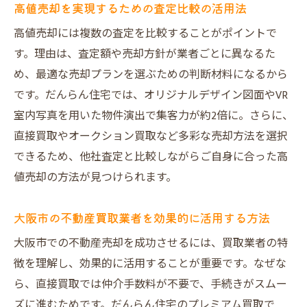
高値売却を実現するための査定比較の活用法
口コミ高評価が証明するだんらん住宅の信
高値売却には複数の査定を比較することがポイントで
頼性
す。理由は、査定額や売却方針が業者ごとに異なるた
売却成功者インタビューから学ぶ満足の理
め、最適な売却プランを選ぶための判断材料になるから
由
です。だんらん住宅では、オリジナルデザイン図面やVR
アフターフォローまで徹底した不動産売却
室内写真を用いた物件演出で集客力が約2倍に。さらに、
サポート
直接買取やオークション買取など多彩な売却方法を選択
迅速対応や丁寧な説明で不安を解消する取
できるため、他社査定と比較しながらご自身に合った高
り組み
値売却の方法が見つけられます。
だんらん住宅が選ばれる理由と今後の展望
大阪市の不動産買取業者を効果的に活用する方法
大阪市での不動産売却を成功させるには、買取業者の特
徴を理解し、効果的に活用することが重要です。なぜな
ら、直接買取では仲介手数料が不要で、手続きがスムー
ズに進むためです。だんらん住宅のプレミアム買取で