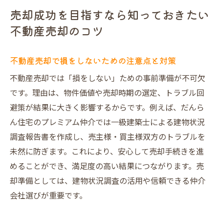
売却成功を目指すなら知っておきたい
直接買取とオークション方式の特徴と違い
を知る
不動産売却のコツ
仲介手数料不要の直接買取の魅力と注意点
不動産売却で損をしないための注意点と対策
オークション方式で高額売却が狙える理由
複数買取業者が競うオークションの強みと
不動産売却では「損をしない」ための事前準備が不可欠
は
です。理由は、物件価値や売却時期の選定、トラブル回
避策が結果に大きく影響するからです。例えば、だんら
不動産売却での売主様のメリットとデメリ
ん住宅のプレミアム仲介では一級建築士による建物状況
ット比較
調査報告書を作成し、売主様・買主様双方のトラブルを
自分に合った売却手法を選ぶためのポイン
未然に防ぎます。これにより、安心して売却手続きを進
ト
めることができ、満足度の高い結果につながります。売
笑顔あふれる不動産売却へ導くだんらん住宅の
却準備としては、建物状況調査の活用や信頼できる仲介
強み
会社選びが重要です。
不動産売却でお客様満足を追求するサービ
ス