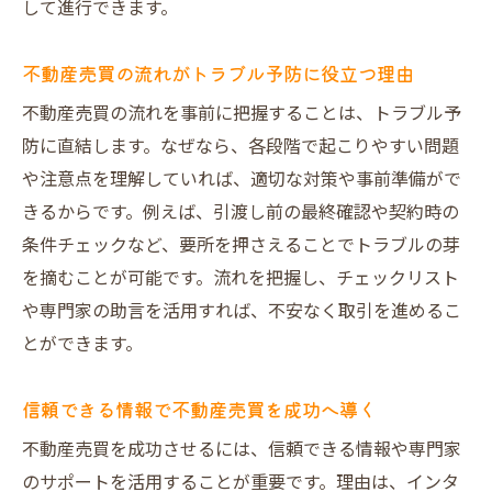
して進行できます。
ツ
不動産用語『あんこ』の意味と活用術
不動産売買の流れがトラブル予防に役立つ理由
不動産売買で使われる『あんこ』とは何か
不動産売買の流れを事前に把握することは、トラブル予
『あんこ』の意味を理解して売買に活かす
防に直結します。なぜなら、各段階で起こりやすい問題
方法
や注意点を理解していれば、適切な対策や事前準備がで
不動産売買で役立つ用語『あんこ』の活用
きるからです。例えば、引渡し前の最終確認や契約時の
例
条件チェックなど、要所を押さえることでトラブルの芽
『あんこ』が売買の進行に与える影響とは
を摘むことが可能です。流れを把握し、チェックリスト
取引現場で頻出する不動産用語の理解法
や専門家の助言を活用すれば、不安なく取引を進めるこ
不動産売買の専門用語を安心して使いこな
とができます。
す
信頼できる情報で不動産売買を成功へ導く
安心取引のために今知っておきたい売買Q&A
不動産売買を成功させるには、信頼できる情報や専門家
不動産売買でよくある疑問を解決します
のサポートを活用することが重要です。理由は、インタ
売却時に気をつけたいポイントQ&A集