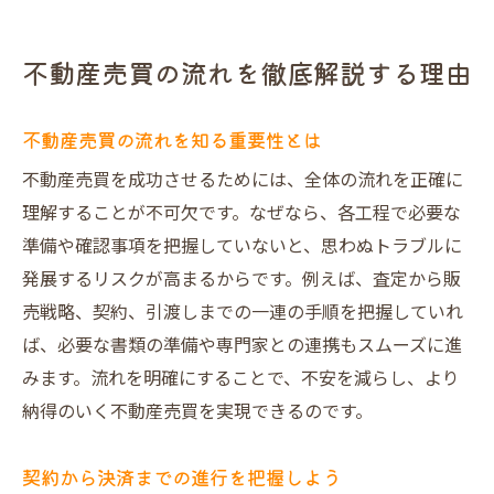
不動産売買の流れがトラブル予防に役立つ
理由
不動産売買の流れを徹底解説する理由
信頼できる情報で不動産売買を成功へ導く
売却活動の進行で避けたいNG行動とは
不動産売買の流れを知る重要性とは
不動産売買で絶対避けたいNG行為の実例
不動産売買を成功させるためには、全体の流れを正確に
売却活動時にやりがちな失敗とその対処法
理解することが不可欠です。なぜなら、各工程で必要な
不動産屋が嫌がる行動を避けるポイント
準備や確認事項を把握していないと、思わぬトラブルに
売却進行中に信頼を失う行動とは何か
発展するリスクが高まるからです。例えば、査定から販
不動産売買のトラブル予防の基本姿勢
売戦略、契約、引渡しまでの一連の手順を把握していれ
ば、必要な書類の準備や専門家との連携もスムーズに進
NG行動を回避しスムーズに売却を進めるコ
みます。流れを明確にすることで、不安を減らし、より
ツ
納得のいく不動産売買を実現できるのです。
契約から決済までの不動産売買実践術
不動産売買の契約から決済までの流れ解説
契約から決済までの進行を把握しよう