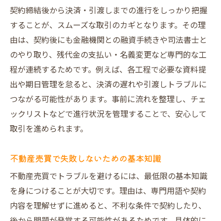
契約日と決済日が同日の場合の注意点
契約締結後から決済・引渡しまでの進行をしっかり把握
不動産売買の決済期間中に重要な手続き
することが、スムーズな取引のカギとなります。その理
決済に立ち会わない場合のリスク管理
由は、契約後にも金融機関との融資手続きや司法書士と
売買契約後の進行で押さえたいポイント
のやり取り、残代金の支払い・名義変更など専門的な工
不動産売買の決済振込時に注意すべき点
程が連続するためです。例えば、各工程で必要な資料提
トラブル回避に役立つ売買のポイント集
出や期日管理を怠ると、決済の遅れや引渡しトラブルに
つながる可能性があります。事前に流れを整理し、チェ
不動産売買の決済トラブルを防ぐ方法
ックリストなどで進行状況を管理することで、安心して
トラブル事例から学ぶ売買の注意点
取引を進められます。
引き渡しトラブルを未然に防ぐコツ
売買契約で失敗しないための実践ポイント
不動産売買で失敗しないための基本知識
不動産売買時のリスクマネジメント術
不動産売買でトラブルを避けるには、最低限の基本知識
安心して売買を進めるための具体的対策
を身につけることが大切です。理由は、専門用語や契約
不動産引き渡し日の流れと注意点を整理
内容を理解せずに進めると、不利な条件で契約したり、
不動産売買での引き渡し日の流れを解説