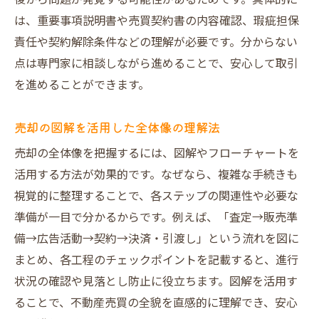
後から問題が発覚する可能性があるためです。具体的に
引き渡し日当日に必要な書類と準備事項
は、重要事項説明書や売買契約書の内容確認、瑕疵担保
責任や契約解除条件などの理解が必要です。分からない
不動産売買の引き渡し日に注意すべき点
点は専門家に相談しながら進めることで、安心して取引
引き渡しトラブルを防ぐための確認事項
を進めることができます。
売買で安心して引き渡せる段取りの工夫
不動産売買の引き渡し後にやるべきこと
売却の図解を活用した全体像の理解法
決済当日の手続きで慌てないための心得
売却の全体像を把握するには、図解やフローチャートを
不動産売買の決済当日の流れを整理しよう
活用する方法が効果的です。なぜなら、複雑な手続きも
決済手続き時に慌てないための事前準備法
視覚的に整理することで、各ステップの関連性や必要な
不動産売買の決済当日によくあるトラブル
準備が一目で分かるからです。例えば、「査定→販売準
例
備→広告活動→契約→決済・引渡し」という流れを図に
ネット銀行や振込時に注意したいポイント
まとめ、各工程のチェックポイントを記載すると、進行
状況の確認や見落とし防止に役立ちます。図解を活用す
決済日当日に必要な持ち物とチェック方法
ることで、不動産売買の全貌を直感的に理解でき、安心
不動産売買の決済手続きを円滑に進めるコ