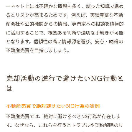
ーネット上には不確かな情報も多く、誤った知識で進め
トラブル回避のために押さえておく質問例
るとリスクが高まるためです。例えば、実績豊富な不動
不動産売買の相談で多いQ&Aを紹介
産会社や公的機関からの情報、専門家への相談を積極的
安心して売買するための実践的な知識
に活用することで、根拠ある判断や適切な手続きが可能
不動産売買初心者が知っておきたいQ&A
となります。信頼性の高い情報源を選び、安心・納得の
不動産売買を目指しましょう。
売却活動の進行で避けたいNG行動と
は
不動産売買で絶対避けたいNG行為の実例
不動産売買では、絶対に避けるべきNG行為が存在しま
す。なぜなら、これらを行うとトラブルや契約解除のリ