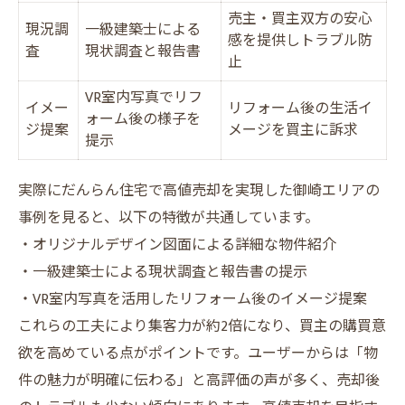
売主・買主双方の安心
現況調
一級建築士による
感を提供しトラブル防
査
現状調査と報告書
止
VR室内写真でリフ
イメー
リフォーム後の生活イ
ォーム後の様子を
ジ提案
メージを買主に訴求
提示
実際にだんらん住宅で高値売却を実現した御崎エリアの
事例を見ると、以下の特徴が共通しています。
・オリジナルデザイン図面による詳細な物件紹介
・一級建築士による現状調査と報告書の提示
・VR室内写真を活用したリフォーム後のイメージ提案
これらの工夫により集客力が約2倍になり、買主の購買意
欲を高めている点がポイントです。ユーザーからは「物
件の魅力が明確に伝わる」と高評価の声が多く、売却後