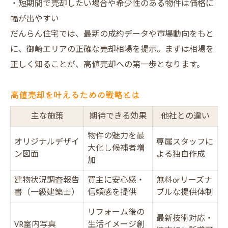
・短期間で売却したい場合や希少性のある物件は価格に
VR活用で魅力が伝わる最新売却戦略とは
幅が出やすい
VR室内写真で変わる不動産売却体験
だんらん住宅では、最新の成約データや市場動向をもと
リフォーム提案が高値売却に繋がる理由
に、御崎エリアの正確な売却相場を提示。まずは相場を
正しく知ることが、高値売却への第一歩となります。
VR活用のメリットとデメリット比較
買主の心に響く物件アピール術
高値売却を叶えるための戦略とは
最新技術で不動産売却が進化する
主な施策
期待できる効果
他社との違い
物件の魅力を最
オリジナルデザイ
専属スタッフに
大化し候補者増
ン図面
よる独自作成
加
建物状況調査報告
買主に安心感・
無料orリーズナ
書（一級建築士）
信頼感を提供
ブルな提供体制
リフォーム後の
最新技術対応・
VR室内写真
生活イメージ創