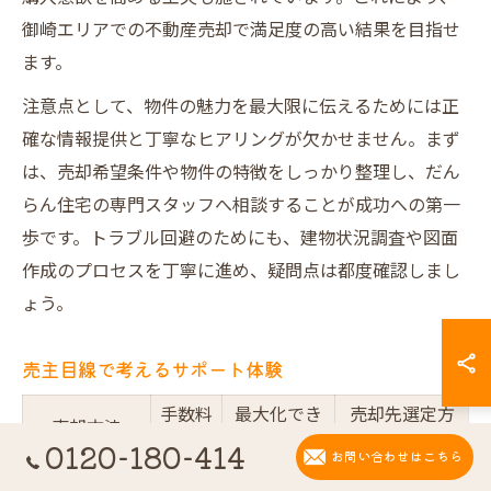
御崎エリアでの不動産売却で満足度の高い結果を目指せ
ます。
注意点として、物件の魅力を最大限に伝えるためには正
確な情報提供と丁寧なヒアリングが欠かせません。まず
は、売却希望条件や物件の特徴をしっかり整理し、だん
らん住宅の専門スタッフへ相談することが成功への第一
歩です。トラブル回避のためにも、建物状況調査や図面
作成のプロセスを丁寧に進め、疑問点は都度確認しまし
ょう。
売主目線で考えるサポート体験
手数料
最大化でき
売却先選定方
売却方法
の有無
る手取り額
法
0120-180-414
お問い合わせはこちら
仲介手