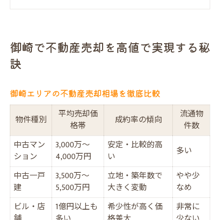
だんらん住宅独自の売却ノウハウ活用法
失敗しない御崎の不動産売却ポイント集
だんらん住宅が叶える安心の売却体験
御崎で不動産売却を高値で実現する秘
売主も買主も安心できる不動産売却術
訣
一級建築士の調査が生む信頼感とは
だんらん住宅のサポート体制を比較解説
御崎エリアの不動産売却相場を徹底比較
口コミ評価が高い理由を徹底解明
平均売却価
流通物
物件種別
成約率の傾向
トラブル回避のために知っておきたいこと
格帯
件数
納得の高値売却を目指すなら御崎エリアで
中古マン
3,000万〜
安定・比較的高
多い
御崎で不動産売却を成功させる条件
ション
4,000万円
い
高値売却事例から見る成功のポイント
中古一戸
3,500万〜
立地・築年数で
やや少
建
5,500万円
大きく変動
なめ
相場を把握して有利に売却する方法
だんらん住宅のプレミアム仲介の強み
ビル・店
1億円以上も
希少性が高く価
非常に
舗
多い
格差大
少ない