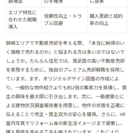
数増加
心を確保
に提案
エリア特性に
信頼性向上・トラ
購入意欲と成約
合わせた戦略
ブル回避
率の向上
導入
御崎エリアで不動産売却を考える際、「本当に納得のい
く価格で売れるのか」と悩まれる方は多いのではないで
しょうか。だんらん住宅では、満足度の高い不動産売却
を実現するために、独自のプレミアム売却戦略を採用し
ています。まず、オリジナルデザイン図面の作成によ
り、一般的な物件紹介よりも約2倍の集客力を発揮し、買
主の興味を最大限に引き出します。次に、一級建築士に
よる建物状況調査報告書を用意し、物件の状態を正確に
伝えることで売主・買主双方の安心を確保。さらに、VR
室内写真でリフォーム後の新生活イメージまで提案し、
購入意欲を高める工夫も施されています。これにより、