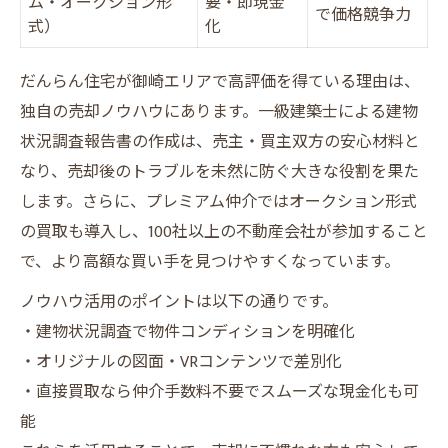
ム・オークション形
要・即現金
で価格競争力
式）
化
だんらん住宅が御崎エリアで高評価を得ている理由は、
独自の売却ノウハウにあります。一級建築士による建物
状況調査報告書の作成は、売主・買主双方の安心材料と
なり、売却後のトラブルを未然に防ぐ大きな役割を果た
します。さらに、プレミアム仲介ではオークション形式
の買取も導入し、100社以上の不動産会社が参加すること
で、より高額な買い手を見つけやすくなっています。
ノウハウ活用のポイントは以下の通りです。
・建物状況調査で物件コンディションを明確化
・オリジナルの図面・VRコンテンツで差別化
・直接買取なら仲介手数料不要でスムーズな現金化も可
能