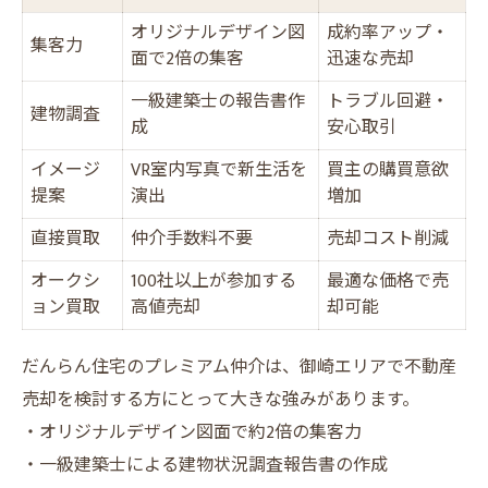
オリジナルデザイン図
成約率アップ・
集客力
面で2倍の集客
迅速な売却
一級建築士の報告書作
トラブル回避・
建物調査
成
安心取引
イメージ
VR室内写真で新生活を
買主の購買意欲
提案
演出
増加
直接買取
仲介手数料不要
売却コスト削減
オークシ
100社以上が参加する
最適な価格で売
ョン買取
高値売却
却可能
だんらん住宅のプレミアム仲介は、御崎エリアで不動産
売却を検討する方にとって大きな強みがあります。
・オリジナルデザイン図面で約2倍の集客力
・一級建築士による建物状況調査報告書の作成