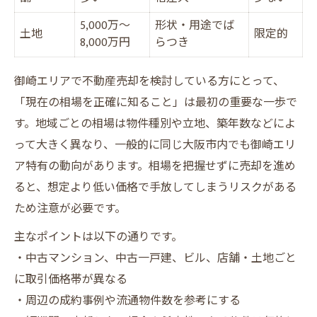
売却タイミングの見極め方とコツ
5,000万〜
形状・用途でば
売主の満足度を重視した不動産売却術
土地
限定的
8,000万円
らつき
満足度の高い不動産売却を実現する流れ
売主目線で考えるサポート体験
御崎エリアで不動産売却を検討している方にとって、
売却後の生活設計も安心サポート
「現在の相場を正確に知ること」は最初の重要な一歩で
口コミが物語るだんらん住宅の魅力
す。地域ごとの相場は物件種別や立地、築年数などによ
って大きく異なり、一般的に同じ大阪市内でも御崎エリ
不動産売却で後悔しないための秘訣
ア特有の動向があります。相場を把握せずに売却を進め
御崎エリアの不動産を本当に高く売る方法
ると、想定より低い価格で手放してしまうリスクがある
御崎で高値売却を目指す戦略比較
ため注意が必要です。
不動産売却の成功事例から学ぶコツ
主なポイントは以下の通りです。
だんらん住宅の直接買取とオークション活
・中古マンション、中古一戸建、ビル、店舗・土地ごと
用
に取引価格帯が異なる
集客力アップのための最新手法
・周辺の成約事例や流通物件数を参考にする
御崎エリアの物件特性を活かす方法