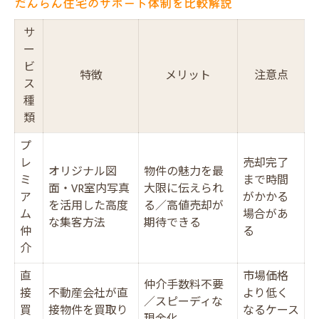
だんらん住宅のサポート体制を比較解説
サ
ー
ビ
特徴
メリット
注意点
ス
種
類
プ
レ
売却完了
オリジナル図
物件の魅力を最
ミ
まで時間
面・VR室内写真
大限に伝えられ
ア
がかかる
を活用した高度
る／高値売却が
ム
場合があ
な集客方法
期待できる
仲
る
介
直
市場価格
仲介手数料不要
接
不動産会社が直
より低く
／スピーディな
買
接物件を買取り
なるケース