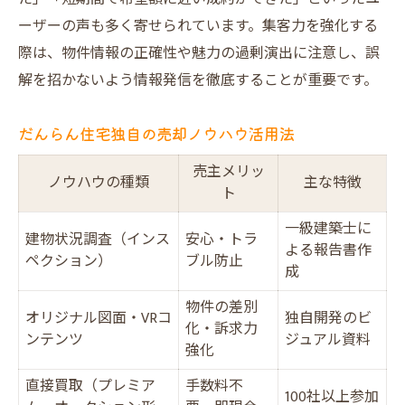
ーザーの声も多く寄せられています。集客力を強化する
際は、物件情報の正確性や魅力の過剰演出に注意し、誤
解を招かないよう情報発信を徹底することが重要です。
だんらん住宅独自の売却ノウハウ活用法
売主メリッ
ノウハウの種類
主な特徴
ト
一級建築士に
建物状況調査（インス
安心・トラ
よる報告書作
ペクション）
ブル防止
成
物件の差別
オリジナル図面・VRコ
独自開発のビ
化・訴求力
ンテンツ
ジュアル資料
強化
直接買取（プレミア
手数料不
100社以上参加