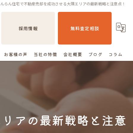
だんらん住宅で不動産売却を成功させる大隅エリアの最新戦略と注意点！
採用情報
無料査定相談
お客様の声
当社の特徴
会社概要
ブログ
コラム
売却
相続
空き家
エリアの最新戦略と注意
住み替え
査定