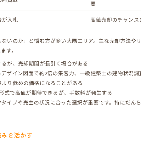
即時買取
要
高く売るためのオークション型買取のポイント
不動産売却の最新動向と成功のコツを押さえる
者が入札
高値売却のチャンス
離婚・相続・空家の不動産売却事例を徹底比較
信頼と安心を得る大隅の売却ノウハウ徹底解説
しないのか」と悩む方が多い大隅エリア。主な売却方法や
れます。
売主・買主双方が安心できる不動産売却の流れ
建物状況調査報告書が不動産売却で活きる場面
きるが、売却期間が長引く場合がある
大隅エリアの不動産売却で頼れるサポート内容比較
ルデザイン図面で約2倍の集客力、一級建築士の建物状況調
場より低めの価格になることがある
不動産売却時のトラブルを未然に防ぐ秘訣
ン形式で高値が期待できるが、手数料が発生する
口コミ・評判で選ぶべき不動産売却の理由
件タイプや売主の状況に合った選択が重要です。特にだん
高く売るために知るべき不動産売却のポイント
大隅エリアで高値売却を実現するための比較表
不動産売却で差がつくポイントを徹底解説
強みを活かす
売却時に役立つ付加価値サービスの活用法