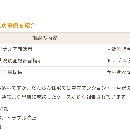
。
成功事例を紹介
取組み内容
ジナル図面活用
内覧希望
状況調査報告書提示
トラブル
室内写真提供
問い合わ
も多いですが、だんらん住宅では中古マンション・一戸建
、通常より早期に成約したケースが多く報告されています
増加
得、トラブル防止
加