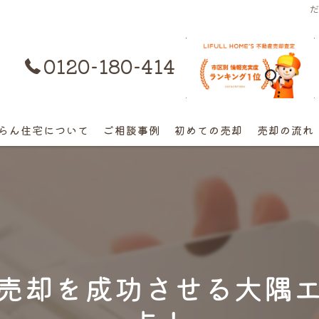
0120-180-414
購入はコチラ
らん住宅について
ご相談事例
初めての売却
売却の流れ
離婚不動産の売却相談
相続の相談
高額早期売却の相談
売却を成功させる大隅
終活売却の相談
空き家の相談