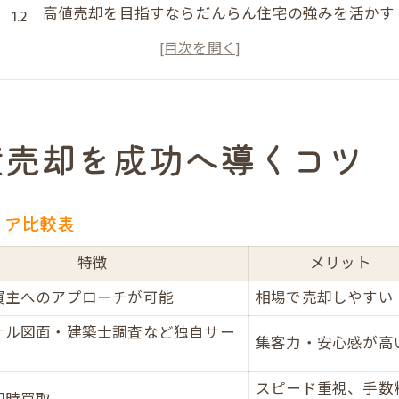
高値売却を目指すならだんらん住宅の強みを活かす
中古マンション・一戸建の不動産売却成功事例を紹
大隅エリアの市場動向から見る売却タイミング
不動産売却時に知るべき付加価値サービスの選び方
だんらん住宅が叶える高値売却の秘訣とは
産売却を成功へ導くコツ
オリジナル図面とVR活用で不動産売却力を強化
だんらん住宅の一級建築士調査がもたらす安心感
リア比較表
不動産売却の集客力比較！だんらん住宅の実力表
直接買取とプレミアム買取の違いを徹底解説
特徴
メリット
売却成功者の声から学ぶ不動産売却のヒント
買主へのアプローチが可能
相場で売却しやすい
不動産売却なら大隅で注目の最新戦略を解説
ナル図面・建築士調査など独自サー
集客力・安心感が高
だんらん住宅のプレミアム不動産売却サービス一覧
VR室内写真が売却価格に与える影響とは
スピード重視、手数