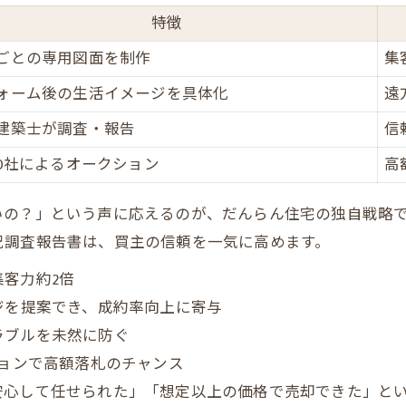
特徴
不動産会社の選び方で売却価格が変わる理由
ごとの専用図面を制作
査定依頼時に押さえるべきチェックリスト
集
だんらん住宅独自のプレミアム売却手法を公開
ォーム後の生活イメージを具体化
遠
プレミアム売却と一般売却の違いを一覧で比較
建築士が調査・報告
信
一級建築士調査が付加価値となる理由
00社によるオークション
高
不動産売却の集客力を高める工夫とは
の？」という声に応えるのが、だんらん住宅の独自戦略で
だんらん住宅のオークション買取の流れ
況調査報告書は、買主の信頼を一気に高めます。
VRイメージ提案がもたらす売却効果を解説
客力約2倍
ジを提案でき、成約率向上に寄与
ラブルを未然に防ぐ
ションで高額落札のチャンス
安心して任せられた」「想定以上の価格で売却できた」と