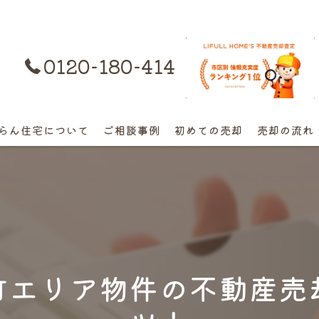
0120-180-414
購入はコチラ
らん住宅について
ご相談事例
初めての売却
売却の流れ
離婚不動産の売却相談
相続の相談
高額早期売却の相談
町エリア物件の不動産売
終活売却の相談
空き家の相談