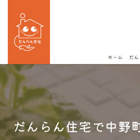
ホーム
だん
だんらん住宅で中野