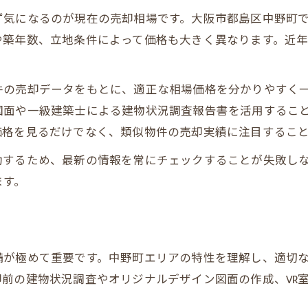
売却タイミングの見極め方を徹底解説
ず気になるのが現在の売却相場です。大阪市都島区中野町
や築年数、立地条件によって価格も大きく異なります。近
不動産売却に必要な手続きの流れ
中野町エリアの資産売却を有利に進めるコツ
件の売却データをもとに、適正な相場価格を分かりやすく
不動産売却で資産価値を高める秘訣
図面や一級建築士による建物状況調査報告書を活用するこ
売却前に行うべき物件の魅力アップ術
価格を見るだけでなく、類似物件の売却実績に注目するこ
中野町の不動産売却市場動向と分析
動するため、最新の情報を常にチェックすることが失敗し
不動産売却時の税金・費用を抑える方法
ます。
相続・離婚・空家の不動産売却ポイント
本当に高く売るための不動産売却戦略
高値不動産売却の戦略比較一覧
備が極めて重要です。中野町エリアの特性を理解し、適切
売却価格アップにつながる工夫とは
前の建物状況調査やオリジナルデザイン図面の作成、VR
不動産売却で損しないための交渉術
集客力を高める広告・PRの活用法