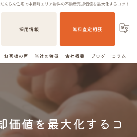
だんらん住宅で中野町エリア物件の不動産売却価値を最大化するコツ！
採用情報
無料査定相談
お客様の声
当社の特徴
会社概要
ブログ
コラム
売却
相続
空き家
却価値を最大化するコ
住み替え
査定