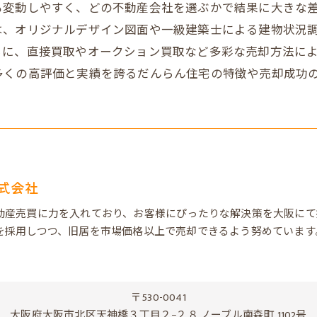
も変動しやすく、どの不動産会社を選ぶかで結果に大きな
、オリジナルデザイン図面や一級建築士による建物状況調
らに、直接買取やオークション買取など多彩な売却方法に
多くの高評価と実績を誇るだんらん住宅の特徴や売却成功
式会社
動産売買に力を入れており、お客様にぴったりな解決策を大阪にて
を採用しつつ、旧居を市場価格以上で売却できるよう努めています
〒530-0041
大阪府大阪市北区天神橋３丁目２−２８ ノーブル南森町 1102号