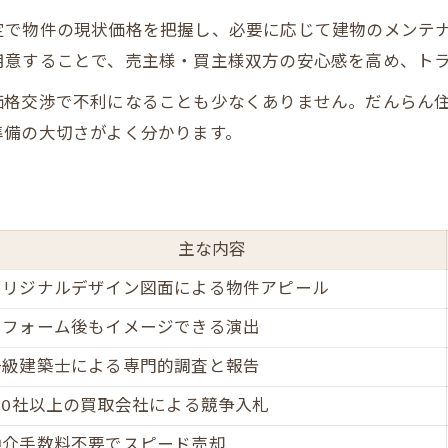
定で物件の現状価格を把握し、必要に応じて建物のメンテ
買主目線で考える不動産売却の重要性
用意することで、売主様・買主様双方の安心感を高め、ト
プレミアム売却が支持される理由とは何か
価格交渉で不利になることも少なくありません。だんらん
だんらん住宅プレミアム売却の特徴一覧
準備の大切さがよく分かります。
売主様・買主様双方の満足度が高い理由
オークション買取の流れと強みを解説
一級建築士の調査で安心を提供
口コミ評価で選ばれる不動産売却サービス
主な内容
オリジナルデザイン図面による物件アピール
リフォーム後もイメージできる演出
一級建築士による専門的調査と報告
100社以上の買取会社による競争入札
仲介手数料不要でスピード売却