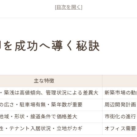
不動産売却で高値を狙うためのコツ
不動産売却時の注意点を徹底解説
実際の不動産売却事例から学ぶ成功法
だんらん住宅なら叶う高値不動産売却術
却を成功へ導く秘訣
だんらん住宅の不動産売却サポート内容一覧
オリジナル図面で集客力アップの理由
建物状況調査が売却成功につながる仕組み
VR室内写真の活用で魅力を伝える方法
主な特徴
直接買取とオークション買取の違い
・築浅は高値傾向、管理状況による差異大
新築市場の動
不動産売却に最適な方法を中野町で探る
の広さ・駐車場有無・築年数が重要
周辺開発計画
中野町で選ばれる不動産売却手法一覧
地域・形状・接道条件で価格差大
市街化の進行
仲介売却と買取のメリット・デメリット
性・テナント入居状況・立地がカギ
オフィス需要
不動産売却方法を選ぶ際の判断基準