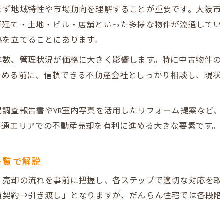
まず地域特性や市場動向を理解することが重要です。大阪
だんらん住宅のサポート体制を表でチェック
戸建て・土地・ビル・店舗といった多様な物件が流通して
トラブル防止につながる売却手続きの流れ
略を立てることにあります。
売主・買主双方が安心できる理由
年数、管理状況が価格に大きく影響します。特に中古物件
もし都島南通で不動産売却を考えるなら知っておきた
始める前に、信頼できる不動産会社としっかり相談し、現
売却前に知っておきたい地域特性
不動産売却に必要な準備と注意点を一覧化
調査報告書やVR室内写真を活用したリフォーム提案など
都島南通の不動産市場動向を知る
南通エリアでの不動産売却を有利に進める大きな要素です
売却時期の選び方とその影響
売却成功者の体験談から学ぶポイント
一覧で解説
魅力的な不動産売却方法が選べるだんらん住宅の特徴
、売却の流れを事前に把握し、各ステップで適切な対応を
だんらん住宅の売却方法を比較表で確認
買契約→引き渡し」となりますが、だんらん住宅では各段
直接買取とオークション買取のメリット
売却プラン選択時のポイントを解説