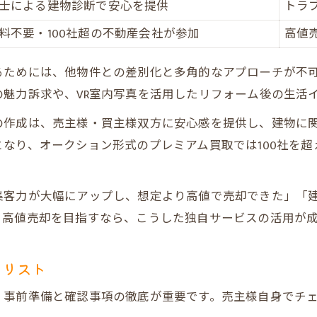
士による建物診断で安心を提供
トラ
料不要・100社超の不動産会社が参加
高値
るためには、他物件との差別化と多角的なアプローチが不
魅力訴求や、VR室内写真を活用したリフォーム後の生活
の作成は、売主様・買主様双方に安心感を提供し、建物に
なり、オークション形式のプレミアム買取では100社を
集客力が大幅にアップし、想定より高値で売却できた」「
。高値売却を目指すなら、こうした独自サービスの活用が
クリスト
、事前準備と確認事項の徹底が重要です。売主様自身でチ