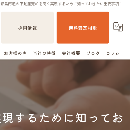
で都島南通の不動産売却を高く実現するために知っておきたい重要事項！
採用情報
無料査定相談
お客様の声
当社の特徴
会社概要
ブログ
コラム
売却
相続
空き家
実現するために知ってお
住み替え
査定