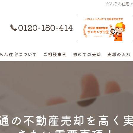
だんらん住宅
0120-180-414
購入はコチラ
らん住宅について
ご相談事例
初めての売却
売却の流れ
離婚不動産の売却相談
相続の相談
高額早期売却の相談
通の不動産売却を高く
終活売却の相談
空き家の相談