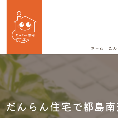
ホーム
だん
だんらん住宅で都島南