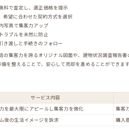
無料で査定し、適正価格を提示
集客力を高める独自サービスの活用術
、希望に合わせた契約方式を選択
どの売却方法が自分に合うかを見極める
室内写真で集客力アップ
集客力アップで売却を有利に進めるサービス活用法
トラブルを未然に防止
オリジナル図面で集客力が向上する理由
引き渡しと手続きのフォロー
VRリフォーム提案の効果を比較表で紹介
2倍の集客力を誇るオリジナル図面や、建物状況調査報告書
集客数を伸ばすための工夫とは
準備を整えることで、安心して売却を進めることができま
売却期間短縮につながるサービス選び
集客アップのためのポイントを整理
ト
サービス内容
力を最大限にアピールし集客力を強化
集客
ム後の生活イメージを訴求
購入