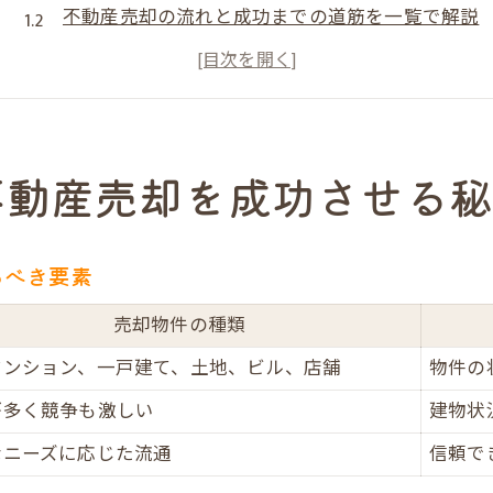
不動産売却の流れと成功までの道筋を一覧で解説
高値売却を実現するための重要ポイント
失敗しない不動産売却に役立つチェックリスト
不動産売却で選ばれる理由とその裏側
高値売却を目指すならだんらん住宅が頼れる理由
不動産売却を成功させる
だんらん住宅のプレミアム不動産売却とは何か
高値売却を支える独自サービスの比較表
るべき要素
売却実績から見るだんらん住宅の信頼性
オークション買取と直接買取の違いを整理
売却物件の種類
だんらん住宅が選ばれる本当の理由とは
マンション、一戸建て、土地、ビル、店舗
物件の
安心の不動産売却を叶えるだんらん住宅の強みとは
が多く競争も激しい
建物状
一級建築士による建物調査のメリット
なニーズに応じた流通
信頼で
VR室内写真活用で売却後のイメージ提案