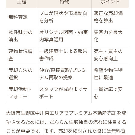
工程
特徴
ポイント
オリジナル図面活用で差がつく売却術
プロが現状や市場動向
適正な売却価
図面活用でプレミアム不動産売却が変わる
無料査定
を分析
格を算出
オリジナルデザイン図面の効果比較表
物件魅力の
オリジナル図面・VR室
集客力を最大
図面作成で集客力がアップする理由
演出
内写真活用
化
独自図面が買主の心に響くポイント
建物状況調
一級建築士による報告
売主・買主の
売却成約率を高める図面の工夫
査
書作成
安心感向上
売却方法の
仲介/直接買取/プレミ
希望や物件特
選択
アム買取の提案
性に最適
売却活動・
スタッフが成約までサ
一貫対応で安
フォロー
ポート
心
大阪市生野区中川東エリアでプレミアム不動産売却を成
功させるためには、だんらん住宅独自の流れに注目する
ことが重要です。まず、売却を検討された際には無料査