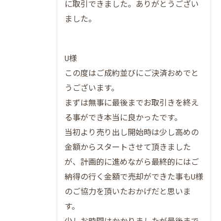
に取引できました。ありがとうござい
だんらん住宅の安心サポートが選ばれる理
ました。
由
プレミアム不動産売却で得られるメリット
一覧
U様
建物状況調査がもたらす安心取引の実際
この度はご成約並びにご決済おめでと
オリジナル図面による集客力の違い
うございます。
トラブル回避に役立つ売却サービスの特徴
まずは無事に最後までお取引きを終え
る事ができ本当に良かったです。
だんらん住宅で叶える納得の資産整理術
当初より売り出し開始時は少し高めの
資産整理をスムーズに進めるプレミアム不
金額からスタートさせて頂きました
動産売却
が、計画的に進めながら最終的にはご
だんらん住宅のサポート内容比較表
納得の行く金額で売却ができた事もU様
納得の資産整理を実現するポイント
のご協力を頂いたおかげだと思いま
一級建築士による調査の安心感
す。
生野区中川東での売却実績から学ぶ