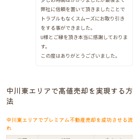
少しお時間はかかりましたが最後まで
高評価の集客力で売主も買主も満足できる理由
弊社に信頼を置いて頂きましたことで
トラブルもなくスムーズにお取り引き
オリジナル図面が集客に与える影響とは
をする事ができました。
プレミアム不動産売却の集客力徹底比較
U様とご縁を頂き本当に感謝しておりま
VR室内写真が買主の心を動かす理由
す。
口コミで広がる集客力の秘密を解説
この度はありがとうございました。
売主・買主双方が納得できる理由
成功例から学ぶ不動産売却の秘訣とは
実際の成功事例に学ぶプレミアム不動産売
中川東エリアで高値売却を実現する方
却
法
生野区中川東の売却成功パターンまとめ
売却体験談から得るヒント
中川東エリアでプレミアム不動産売却を成功させる流
トラブル回避につながる成功ポイント
れ
売主が語るプレミアム売却の魅力