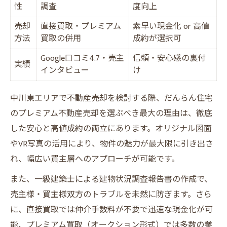
性
調査
度向上
売却
直接買取・プレミアム
素早い現金化 or 高値
方法
買取の併用
成約が選択可
Google口コミ4.7・売主
信頼・安心感の裏付
実績
インタビュー
け
中川東エリアで不動産売却を検討する際、だんらん住宅
のプレミアム不動産売却を選ぶべき最大の理由は、徹底
した安心と高値成約の両立にあります。オリジナル図面
やVR写真の活用により、物件の魅力が最大限に引き出さ
れ、幅広い買主層へのアプローチが可能です。
また、一級建築士による建物状況調査報告書の作成で、
売主様・買主様双方のトラブルを未然に防ぎます。さら
に、直接買取では仲介手数料が不要で迅速な現金化が可
能、プレミアム買取（オークション形式）では多数の業