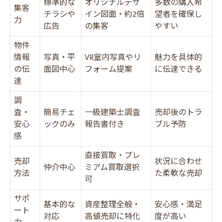
標準的な
オリジナルデザ
多数の購入希
集客
チラシや
イン図面・約2倍
望者を確保し
力
広告
の集客
やすい
物件
情報
写真・平
VR室内写真やリ
魅力を具体的
の伝
面図中心
フォーム提案
に伝達できる
達
調
査・
簡易チェ
一級建築士調査
売却後のトラ
安心
ックのみ
報告書付き
ブル予防
感
直接買取・プレ
売却
状況に合わせ
仲介中心
ミアム買取選択
方法
た柔軟な売却
可
サポ
基本的な
資産整理全般・
安心感・満足
ート
対応
高値売却に特化
度が高い