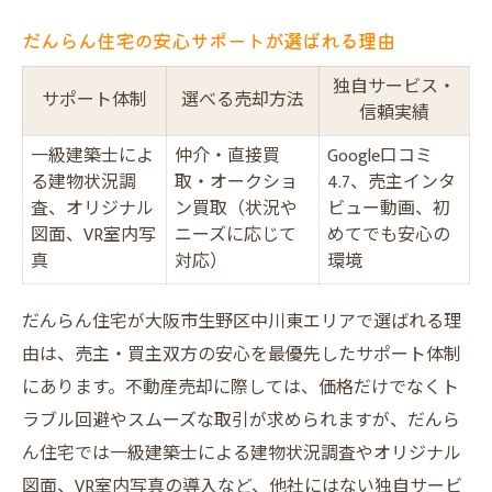
だんらん住宅の安心サポートが選ばれる理由
独自サービス・
サポート体制
選べる売却方法
信頼実績
一級建築士によ
仲介・直接買
Google口コミ
る建物状況調
取・オークショ
4.7、売主インタ
査、オリジナル
ン買取（状況や
ビュー動画、初
図面、VR室内写
ニーズに応じて
めてでも安心の
真
対応）
環境
だんらん住宅が大阪市生野区中川東エリアで選ばれる理
由は、売主・買主双方の安心を最優先したサポート体制
にあります。不動産売却に際しては、価格だけでなくト
ラブル回避やスムーズな取引が求められますが、だんら
ん住宅では一級建築士による建物状況調査やオリジナル
図面、VR室内写真の導入など、他社にはない独自サービ