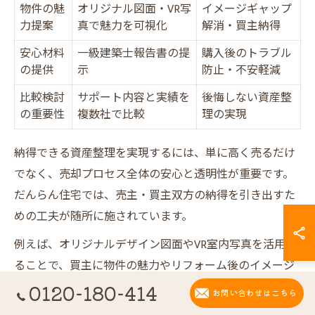
物件の魅
オリジナル図面・VR写
イメージギャップ
力提案
真で魅力を可視化
解消・買主納得
安心材料
一級建築士報告書の提
購入後のトラブル
の提供
示
防止・不安軽減
比較検討
サポート内容と実績を
後悔しない資産整
の重要性
複数社で比較
理の実現
納得できる資産整理を実現するには、単に高く売るだけ
でなく、売却プロセス全体の安心と透明性が重要です。
だんらん住宅では、売主・買主双方の納得を引き出すた
めの工夫が随所に施されています。
例えば、オリジナルデザイン図面やVR室内写真を活用す
ることで、買主に物件の魅力やリフォーム後のイメージ
を具体的に伝えられ、イメージギャップによるトラブル
0120-180-414
お問い合わせはこちら
を防止。また、一級建築士による建物状況調査報告書の