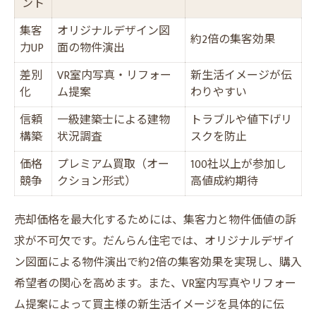
ント
集客
オリジナルデザイン図
約2倍の集客効果
力UP
面の物件演出
差別
VR室内写真・リフォー
新生活イメージが伝
化
ム提案
わりやすい
信頼
一級建築士による建物
トラブルや値下げリ
構築
状況調査
スクを防止
価格
プレミアム買取（オー
100社以上が参加し
競争
クション形式）
高値成約期待
売却価格を最大化するためには、集客力と物件価値の訴
求が不可欠です。だんらん住宅では、オリジナルデザイ
ン図面による物件演出で約2倍の集客効果を実現し、購入
希望者の関心を高めます。また、VR室内写真やリフォー
ム提案によって買主様の新生活イメージを具体的に伝