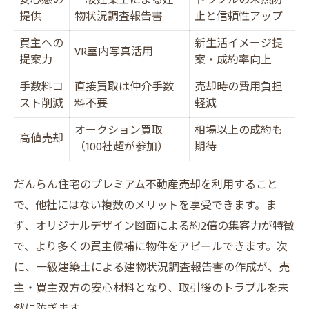
安心感の
一級建築士による建
トラブルの未然防
提供
物状況調査報告書
止と信頼性アップ
買主への
新生活イメージ提
VR室内写真活用
提案力
案・成約率向上
手数料コ
直接買取は仲介手数
売却時の費用負担
スト削減
料不要
軽減
オークション買取
相場以上の成約も
高値売却
（100社超が参加）
期待
だんらん住宅のプレミアム不動産売却を利用すること
で、他社にはない複数のメリットを享受できます。ま
ず、オリジナルデザイン図面による約2倍の集客力が特徴
で、より多くの買主候補に物件をアピールできます。次
に、一級建築士による建物状況調査報告書の作成が、売
主・買主双方の安心材料となり、取引後のトラブルを未