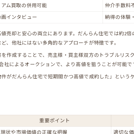
ミアム買取の併用可能
仲介手数料
オリジナル図面で集客が2倍に増える理由
動画インタビュー
納得の体験
売却後の新生活イメージ提案の効果
リスク回避と安心を生む売却方法
値売却と安心の両立にあります。だんらん住宅では約2倍
トラブルを防ぐプレミアム不動産売却の仕組み
など、他社にはない多角的なアプローチが特徴です。
建物状況調査報告書が安心をもたらす理由
書を作成することで、売主様・買主様双方のトラブルリス
売主・買主双方にメリットがある売却方法
産会社によるオークションで、より高値を狙うことが可能で
直接買取とオークション買取のリスク比較
物件がだんらん住宅で短期間かつ高値で成約した」という
口コミや評判が安心材料になる理由
重要ポイント
現状や市場価値の正確な把握
適切な価