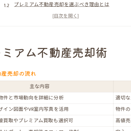
プレミアム不動産売却を選ぶべき理由とは
失敗しないための売却準備と心構え
だんらん住宅で高値売却を目指すコツ
他社と比較したプレミアム不動産売却の強み
本当に高く売るための売却戦略とは
レミアム不動産売却術
高値売却を実現するための戦略比較表
売却価格アップに繋がるプレミアム不動産売却の工
動産売却の流れ
売主様が知っておきたい市場動向のポイント
プレミアム不動産売却ならではの集客力アップ術
主な内容
大阪市西区土佐堀で有効な売却手法を解説
物件と市場動向を詳細に分析
適切な
売却を成功へ導くだんらん住宅の強み
ザイン図面やVR室内写真を活用
物件の
だんらん住宅のプレミアム不動産売却が選ばれる理
接買取やプレミアム買取も選択可
高値売
一級建築士監修の建物調査で安心取引