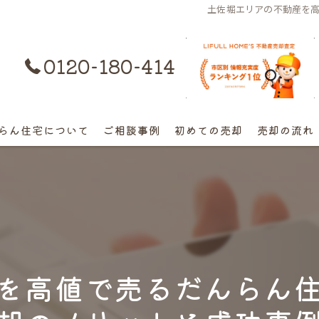
土佐堀エリアの不動産を
0120-180-414
購入はコチラ
らん住宅について
ご相談事例
初めての売却
売却の流れ
離婚不動産の売却相談
相続の相談
高額早期売却の相談
を高値で売るだんらん
終活売却の相談
空き家の相談