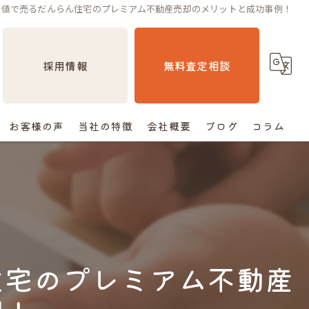
高値で売るだんらん住宅のプレミアム不動産売却のメリットと成功事例！
採用情報
無料査定相談
お客様の声
当社の特徴
会社概要
ブログ
コラム
売却
相続
空き家
住宅のプレミアム不動産
住み替え
査定