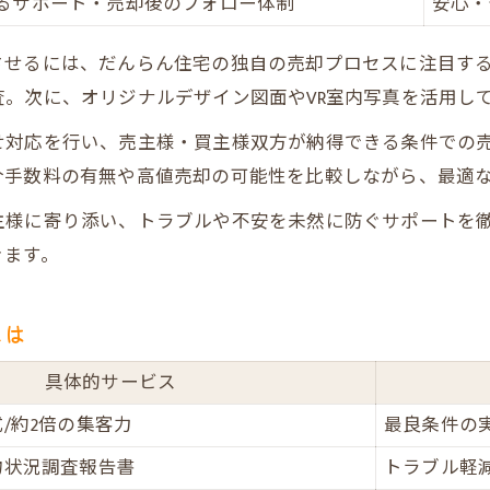
るサポート・売却後のフォロー体制
安心・
VR室内写真で買主の心を掴む方法
直接買取・プレミアム買取の違いを比較
させるには、だんらん住宅の独自の売却プロセスに注目す
。次に、オリジナルデザイン図面やVR室内写真を活用し
口コミ高評価が示す売却サポート力
失敗しない高値売却のポイントを解説
せ対応を行い、売主様・買主様双方が納得できる条件での
介手数料の有無や高値売却の可能性を比較しながら、最適
売却時に意識したいプレミアム不動産売却のポイン
土佐堀エリアの物件タイプ別売却成功事例
主様に寄り添い、トラブルや不安を未然に防ぐサポートを
仲介手数料や諸費用のチェック方法
きます。
高価買取を実現するための準備とは
トラブル回避のための注意点まとめ
とは
プレミアム不動産売却で変わる理由
具体的サービス
従来の売却とプレミアム不動産売却の違い
/約2倍の集客力
最良条件の
だんらん住宅ならではの売却体験とは
物状況調査報告書
トラブル軽
高評価口コミが裏付ける満足度の秘密