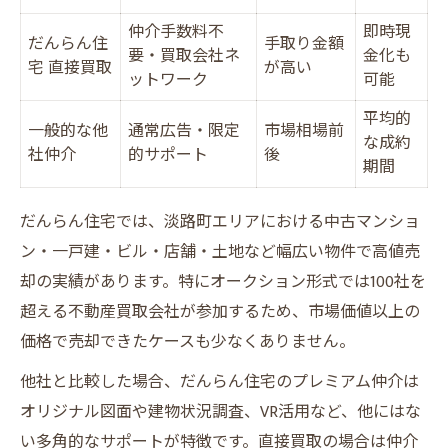
仲介手数料不
即時現
だんらん住
手取り金額
要・買取会社ネ
金化も
宅 直接買取
が高い
ットワーク
可能
平均的
一般的な他
通常広告・限定
市場相場前
な成約
社仲介
的サポート
後
期間
だんらん住宅では、淡路町エリアにおける中古マンショ
ン・一戸建・ビル・店舗・土地など幅広い物件で高値売
却の実績があります。特にオークション形式では100社を
超える不動産買取会社が参加するため、市場価値以上の
価格で売却できたケースも少なくありません。
他社と比較した場合、だんらん住宅のプレミアム仲介は
オリジナル図面や建物状況調査、VR活用など、他にはな
い多角的なサポートが特徴です。直接買取の場合は仲介