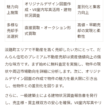
術
オリジナルデザイン図面作
魅力向
差別化と集客
プレミアム不動産売却の手順と安心ポイン
成・VR室内写真活用・建物
上施策
力向上
状況調査
ト比較表
多様な
高値売却を狙うならだんらん住宅へ
高値・早期売
直接買取・オークション形
売却手
却の実現と柔
だんらん住宅で高値売却を実現できる理由
式買取
法選択
軟性
プレミアム不動産売却の集客力が高値を生
む仕組み
淡路町エリアで不動産を高く売却したい方にとって、だ
オリジナル図面活用で売却価格アップを目
んらん住宅のプレミアム不動産売却は資産価値向上の強
指す
力な味方です。まず始めに無料査定を実施し、物件の現
状や周辺市場動向を詳細に分析します。次に、オリジナ
高評価口コミが示す売却成功の秘訣
ルデザイン図面の作成で物件の魅力を最大限に引き出
高値売却事例と他社比較で見る実績表
し、他物件との差別化を図ります。
売却後も満足できる淡路町の秘訣
さらに、一級建築士による建物状況調査報告書を発行
売却後の新生活も安心できるサポート内容
し、売主様・買主様双方の安心を確保。VR室内写真やリ
淡路町エリアで選ばれる理由と満足の声