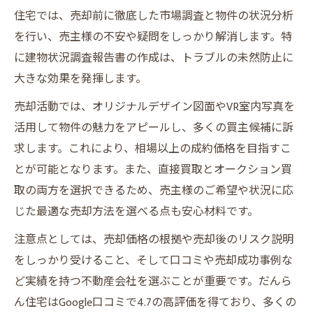
オークション参加会社数がもたらすメリッ
住宅では、売却前に徹底した市場調査と物件の状況分析
ト
を行い、売主様の不安や疑問をしっかり解消します。特
相場超えを狙うためのポイントと注意点
に建物状況調査報告書の作成は、トラブルの未然防止に
プレミアム買取と直接買取の比較表
大きな効果を発揮します。
売却活動では、オリジナルデザイン図面やVR室内写真を
活用して物件の魅力をアピールし、多くの買主候補に訴
求します。これにより、相場以上の成約価格を目指すこ
とが可能となります。また、直接買取とオークション買
取の両方を選択できるため、売主様のご希望や状況に応
じた最適な売却方法を選べる点も安心材料です。
注意点としては、売却価格の根拠や売却後のリスク説明
をしっかり受けること、そして口コミや売却成功事例な
ど実績を持つ不動産会社を選ぶことが重要です。だんら
ん住宅はGoogle口コミで4.7の高評価を得ており、多くの