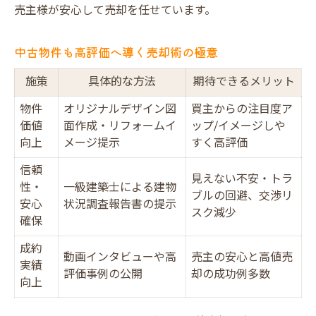
売主様が安心して売却を任せています。
中古物件も高評価へ導く売却術の極意
施策
具体的な方法
期待できるメリット
物件
オリジナルデザイン図
買主からの注目度ア
価値
面作成・リフォームイ
ップ/イメージしや
向上
メージ提示
すく高評価
信頼
見えない不安・トラ
性・
一級建築士による建物
ブルの回避、交渉リ
安心
状況調査報告書の提示
スク減少
確保
成約
動画インタビューや高
売主の安心と高値売
実績
評価事例の公開
却の成功例多数
向上