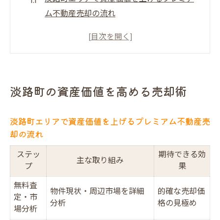
ム不動産売却の流れ
プレミアム不動産売却で失敗しないための
重要ポイント
中古物件も高評価へ導く売却術の極意
資産整理を考える方におすすめの売却方法
淡路町の資産価値を高める売却術
物件タイプ別の売却戦略で差をつける
プレミアム不動産売却による安心実現
淡路町エリアで資産価値を上げるプレミアム不動産売
一級建築士による調査で安心のプレミアム
却の流れ
不動産売却
ステッ
期待できる効
淡路町で選ばれる安心サポート体制の秘密
主な取り組み
プ
果
プレミアム不動産売却が信頼される理由を
無料査
徹底解説
物件現状・周辺市場を詳細
的確な売却価
定・市
分析
格の見極め
万全サポートでトラブルを未然に防ぐ売却
場分析