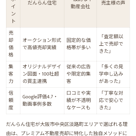
だんらん住宅
売主様の声
イ
動産会社
ン
ト
売
「査定額以
却
オークション形式
固定的な価
上で売却で
価
で高値売却実績
格帯が多い
きた」
格
集
オリジナルデザイ
従来の広告
「多くの見
客
ン図面・100社超
や限定的集
学申し込み
力
の買主連携
客
があった」
信
口コミや実
「丁寧な対
Google評価4.7・
頼
績が不透明
応で安心で
動画事例多数
度
なケースも
きた」
だんらん住宅が大阪市中央区淡路町エリアで選ばれる理
由は、プレミアム不動産売却に特化した独自メソッドに