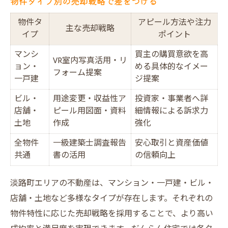
物件タイプ別の売却戦略で差をつける
物件タ
アピール方法や注力
主な売却戦略
イプ
ポイント
マンシ
買主の購買意欲を高
VR室内写真活用・リ
ョン・
める具体的なイメー
フォーム提案
一戸建
ジ提案
ビル・
用途変更・収益性ア
投資家・事業者へ詳
店舗・
ピール用図面・資料
細情報による訴求力
土地
作成
強化
全物件
一級建築士調査報告
安心取引と資産価値
共通
書の活用
の信頼向上
淡路町エリアの不動産は、マンション・一戸建・ビル・
店舗・土地など多様なタイプが存在します。それぞれの
物件特性に応じた売却戦略を採用することで、より高い