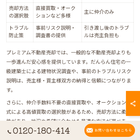
売却方法
直接買取・オーク
主に仲介のみ
の選択肢
ションなど多様
トラブル
事前リスク説明・
引き渡し後のトラブ
防止策
調査書の提供
ルは売主負担も
プレミアム不動産売却では、一般的な不動産売却よりも
一歩進んだ安心感を提供しています。だんらん住宅の一
級建築士による建物状況調査や、事前のトラブルリスク
説明は、売主様・買主様双方の納得と信頼につながりま
す。
さらに、仲介手数料不要の直接買取や、オークション形
式による高値買取の選択肢があるため、売却方法に柔軟
性があり、状況や希望に合わせた最適な方法が選べま
0120-180-414
す。これらの仕組みにより「トラブルなく、安心して売
お問い合わせはこちら