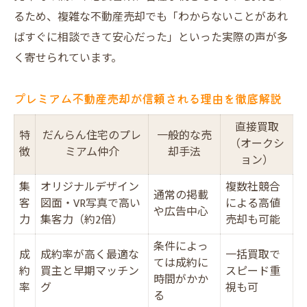
るため、複雑な不動産売却でも「わからないことがあれ
ばすぐに相談できて安心だった」といった実際の声が多
く寄せられています。
プレミアム不動産売却が信頼される理由を徹底解説
直接買取
特
だんらん住宅のプレ
一般的な売
（オークシ
徴
ミアム仲介
却手法
ョン）
集
オリジナルデザイン
複数社競合
通常の掲載
客
図面・VR写真で高い
による高値
や広告中心
力
集客力（約2倍）
売却も可能
条件によっ
成
成約率が高く最適な
一括買取で
ては成約に
約
買主と早期マッチン
スピード重
時間がかか
率
グ
視も可
る