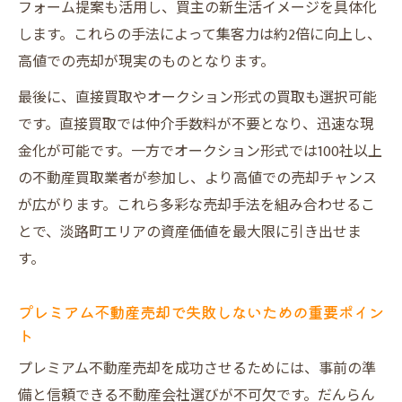
フォーム提案も活用し、買主の新生活イメージを具体化
プレミアム不動産売却で得られる安心感
します。これらの手法によって集客力は約2倍に向上し、
売却後のアフターサービス比較で納得
高値での売却が現実のものとなります。
失敗しないための売却後チェックポイント
最後に、直接買取やオークション形式の買取も選択可能
リフォーム提案で物件の魅力を最大化
です。直接買取では仲介手数料が不要となり、迅速な現
VR室内写真とリフォーム提案の効果的活用
金化が可能です。一方でオークション形式では100社以上
魅力を引き出すリフォーム提案のポイント
の不動産買取業者が参加し、より高値での売却チャンス
プレミアム不動産売却で価値が上がる理由
が広がります。これら多彩な売却手法を組み合わせるこ
とで、淡路町エリアの資産価値を最大限に引き出せま
リフォーム前後の物件価値変化を比較
す。
買主に響く新生活イメージの伝え方
オークション活用で相場超えを目指す
プレミアム不動産売却で失敗しないための重要ポイン
オークション形式が高価買取を実現する仕
ト
組み
プレミアム不動産売却を成功させるためには、事前の準
プレミアム不動産売却と通常売却の違い
備と信頼できる不動産会社選びが不可欠です。だんらん