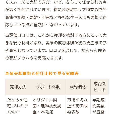
くスムーズに売却できた」など、安心して任せられる点
が高く評価されています。特に淡路町エリア特有の物件
事情や相続・離婚・空家など多様なケースにも柔軟に対
応している点が信頼につながっています。
高評価口コミは、これから売却を検討する方にとって大
きな安心材料となり、実際の成功体験が次の売主様の参
考事例となっています。口コミを通じて、だんらん住宅
の売却ノウハウを実感できます。
高値売却事例と他社比較で見る実績表
成約ス
売却方法
サポート体制
成約価格
ピード
だんらん住
オリジナル図
市場平均以
早期成
宅 プレミア
面・建物状況調
上の高値成
約実績
ム仲介
査・VR活用
約多数
が豊富