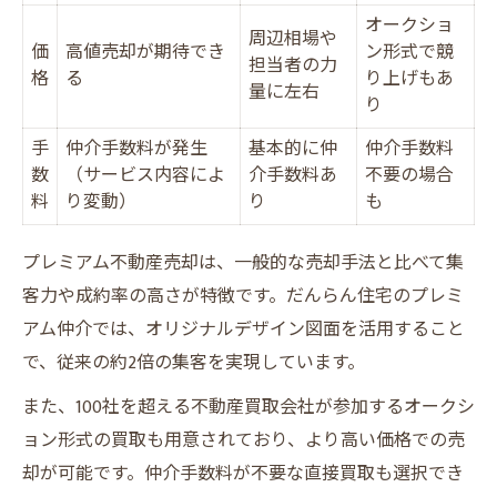
オークショ
周辺相場や
価
高値売却が期待でき
ン形式で競
担当者の力
格
る
り上げもあ
量に左右
り
手
仲介手数料が発生
基本的に仲
仲介手数料
数
（サービス内容によ
介手数料あ
不要の場合
料
り変動）
り
も
プレミアム不動産売却は、一般的な売却手法と比べて集
客力や成約率の高さが特徴です。だんらん住宅のプレミ
アム仲介では、オリジナルデザイン図面を活用すること
で、従来の約2倍の集客を実現しています。
また、100社を超える不動産買取会社が参加するオークシ
ョン形式の買取も用意されており、より高い価格での売
却が可能です。仲介手数料が不要な直接買取も選択でき