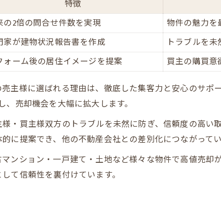
特徴
売却時に知っておきたい調査項目一覧
来の2倍の問合せ件数を実現
物件の魅力を
VR写真や独自図面が内久宝寺町の資産価値を際立たせ
門家が建物状況報告書を作成
トラブルを未
VR写真活用で資産価値を高める方法
フォーム後の居住イメージを提案
買主の購買意
独自図面とVR写真の効果比較表
買主に響くリフォーム後の提案術
の売主様に選ばれる理由は、徹底した集客力と安心のサポ
資産価値向上を実現するプレミアム不動産売却
し、売却機会を大幅に拡大します。
内久宝寺町で人気のプレミアム演出法
様・買主様双方のトラブルを未然に防ぎ、信頼度の高い取
体的に提案でき、他の不動産会社との差別化につながって
ンション・一戸建て・土地など様々な物件で高値売却が実現。
として信頼性を裏付けています。