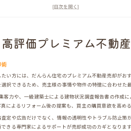
プレミアム不動産売却の魅力を実感できる理由
だんらん住宅で失敗しない売却のコツ
内久宝寺町の資産価値を最大化するポイント
プレミアム不動産売却を選ぶ価値とは何か
る高評価プレミアム不動
プレミアム不動産売却を選ぶべき理由
従来型売却とプレミアム売却の違い早見表
却術
高値売却を実現するポイントを解説
したい方には、だんらん住宅のプレミアム不動産売却がお
だんらん住宅が提供する安心サポート
を選択できるため、売主様の事情や物件の特徴に合わせた
売却専門サービスのメリット総まとめ
の集客力や、一級建築士による建物状況調査報告書の作成に
内久宝寺町エリアなら売却成功の近道が見つかる理由
写真によるリフォーム後の提案も、買主の購買意欲を高め
内久宝寺町エリアが選ばれる理由
格査定や広告だけでなく、情報の透明性やトラブル防止策
売却成功事例に学ぶプレミアム不動産売却
頼できる専門家によるサポートが売却成功のカギとなりま
地域特性を活かした売却戦略一覧