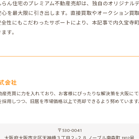
んらん住宅のプレミアム不動産売却は、独自のオリジナル
安心を最大限に引き出します。直接買取やオークション買
安全性にもこだわったサポートにより、本記事で内久宝寺
きます。
式会社
動産売買に力を入れており、お客様にぴったりな解決策を大阪にて
を採用しつつ、旧居を市場価格以上で売却できるよう努めています
〒530-0041
大阪府大阪市北区天神橋３丁目２−２８ ノーブル南森町 1102号