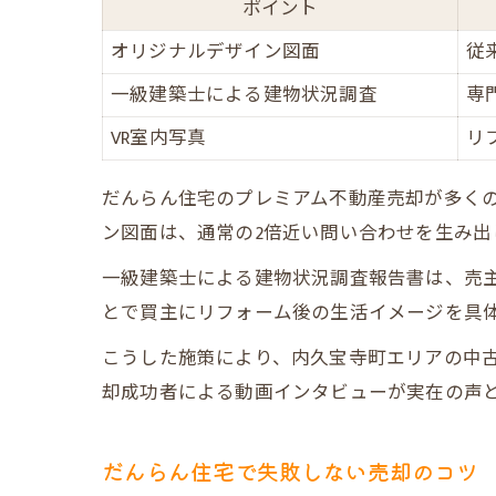
ポイント
オリジナルデザイン図面
従
一級建築士による建物状況調査
専
VR室内写真
リ
だんらん住宅のプレミアム不動産売却が多く
ン図面は、通常の2倍近い問い合わせを生み出
一級建築士による建物状況調査報告書は、売主
とで買主にリフォーム後の生活イメージを具
こうした施策により、内久宝寺町エリアの中古マ
却成功者による動画インタビューが実在の声
だんらん住宅で失敗しない売却のコツ