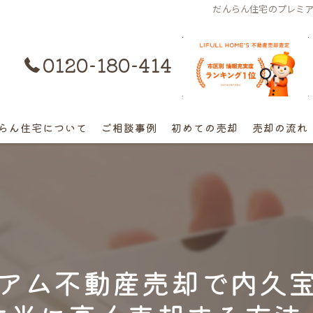
だんらん住宅のプレミ
0120-180-414
購入はコチラ
らん住宅について
ご相談事例
初めての売却
売却の流れ
離婚不動産の売却相談
相続の相談
高額早期売却の相談
アム不動産売却で内久
終活売却の相談
空き家の相談