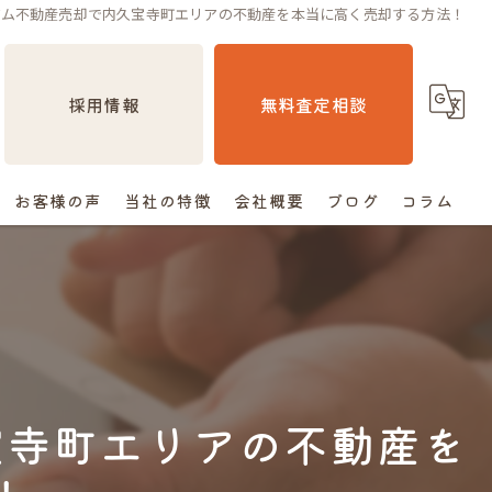
アム不動産売却で内久宝寺町エリアの不動産を本当に高く売却する方法！
採用情報
無料査定相談
お客様の声
当社の特徴
会社概要
ブログ
コラム
売却
相続
空き家
宝寺町エリアの不動産を
住み替え
査定