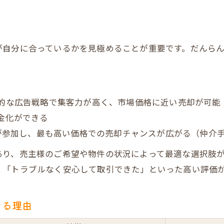
売却専門不動産と一般会社の違い
高価買取を目指すためのチェックポイント
だんらん住宅が実現する高値売却の魅力を解説
が自分に合っているかを見極めることが重要です。だんら
だんらん住宅で高値売却を叶える方法
オリジナル図面活用による集客力比較
一級建築士監修の安心サポート体制
的な広告戦略で集客力が高く、市場価格に近い売却が可能
金化ができる
プレミアム不動産売却の集客効果を検証
社が参加し、最も高い価格での売却チャンスが広がる（仲介
高評価口コミが示す売却満足度
建物調査報告で安心感を得る売却手法のポイント
あり、売主様のご希望や物件の状況によって最適な選択肢
」「トラブルなく安心して取引できた」といった高い評価
建物調査報告で得られる安心とは
一級建築士による調査手順まとめ
きる理由
建物状況調査が売却価格に与える影響
トラブル回避のための調査活用法