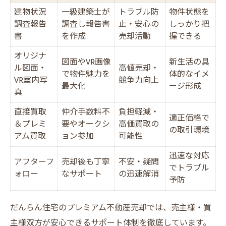
建物状況
一級建築士が
トラブル防
物件状態を
調査報告
調査し報告書
止・安心の
しっかり把
書
を作成
売却活動
握できる
オリジナ
図面やVR画像
新生活の具
ル図面・
高値売却・
で物件魅力を
体的なイメ
VR室内写
競争力向上
最大化
ージ形成
真
直接買取
仲介手数料不
負担軽減・
適正価格で
＆プレミ
要やオークシ
高価買取の
の取引環境
アム買取
ョン参加
可能性
迅速な対応
アフターフ
売却後も丁寧
不安・疑問
でトラブル
ォロー
なサポート
の迅速解消
予防
だんらん住宅のプレミアム不動産売却では、売主様・買
主様双方が安心できるサポート体制を徹底しています。