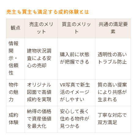
売主も買主も満足する成約体験とは
売主のメリ
買主のメリッ
共通の満足要
観点
ット
ト
素
情報
開
建物状況調
購入前に状態
透明性の高い
示・
査による安
が把握できる
トラブル防止
信頼
心の売却
性
物件
オリジナル
VR写真で新生
質の高い提案
の魅
図面で高値
活のイメージ
により共感が
力
成約を実現
がしやすい
生まれる
納得の価格
安心して長く
成約
丁寧な対応で
で資産価値
住める物件が
体験
双方満足
を最大化
見つかる