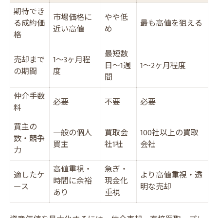
期待でき
市場価格に
やや低
る成約価
最も高値を狙える
近い高値
め
格
最短数
売却まで
1〜3ヶ月程
日〜1週
1〜2ヶ月程度
の期間
度
間
仲介手数
必要
不要
必要
料
買主の
一般の個人
買取会
100社以上の買取
数・競争
買主
社1社
会社
力
高値重視・
急ぎ・
適したケ
より高値重視・透
時間に余裕
現金化
ース
明な売却
あり
重視