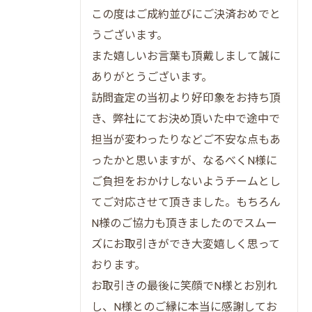
この度はご成約並びにご決済おめでと
だんらん住宅で実現する高価格売却の秘密
うございます。
オリジナル図面とVR写真で魅力アップ
また嬉しいお言葉も頂戴しまして誠に
高価格売却を叶える独自手法の比較表
ありがとうございます。
一級建築士による建物調査の安心感
訪問査定の当初より好印象をお持ち頂
仲介と買取で異なる売却メリット
き、弊社にてお決め頂いた中で途中で
だんらん住宅の強みを活かす方法
担当が変わったりなどご不安な点もあ
大阪市中央区谷町の不動産はどう高く売れるか
ったかと思いますが、なるべくN様に
ご負担をおかけしないようチームとし
谷町エリアの売却相場を徹底調査
てご対応させて頂きました。もちろん
物件タイプ別の売却ポイント早見表
N様のご協力も頂きましたのでスムー
高値成約のための買主ニーズ分析
ズにお取引きができ大変嬉しく思って
不動産買取業者ランキングの活用法
おります。
プレミアム不動産売却の優位性を検証
お取引きの最後に笑顔でN様とお別れ
売主も安心できるプレミアム売却手法を解説
し、N様とのご縁に本当に感謝してお