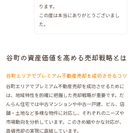
建物状況調査でトラブルを未然に防ぐ
ります。
安心を支えるサポート内容の比較表
この度は本当にありがとうございまし
た。
売却専門不動産の選び方ガイド
直接買取とオークションの違いとは
売主インタビューでわかる実体験
だんらん住宅の独自仲介が選ばれる理由
谷町の資産価値を高める売却戦略とは
だんらん住宅が支持される理由を解説
谷町エリアでプレミアム不動産売却を成功させるコツ
独自仲介サービス内容の比較一覧
担当者の対応力がもたらす安心感
谷町エリアでプレミアム不動産売却を成功させるために
は、地域特性を的確に把握した売却戦略が重要です。だ
口コミ評価から見る信頼性
んらん住宅では中古マンションや中古一戸建、ビル、店
谷町エリア密着の強みを活かす
舗・土地など多様な物件に対応し、それぞれのニーズや
市場動向を分析しています。このきめ細やかな対応が、
高値売却の実現に直結しています。