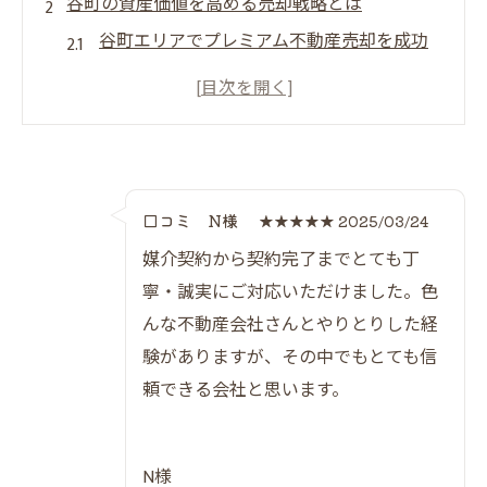
谷町の資産価値を高める売却戦略とは
谷町エリアでプレミアム不動産売却を成功
させるコツ
資産価値を最大化する売却戦略の比較一覧
中古物件の売却価格アップに必要な視点
失敗しないための売却準備と流れを解説
プレミアム不動産売却体験談から学ぶポイ
口コミ N様
★★★★★ 2025/03/24
ント
媒介契約から契約完了までとても丁
プレミアム不動産売却で笑顔の成約体験を
寧・誠実にご対応いただけました。色
んな不動産会社さんとやりとりした経
売主も買主も満足する成約体験とは
験がありますが、その中でもとても信
だんらん住宅の口コミから見る信頼度
頼できる会社と思います。
成約までの流れをステップごとに整理
プレミアム不動産売却の安心サポート内容
笑顔が生まれる売却体験の秘訣
N様