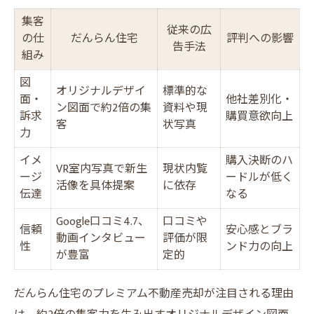
集客
従来の広
の仕
だんらん住宅
評判への影響
告手法
組み
図
オリジナルデザイ
標準的な
面・
他社差別化・
ン図面で約2倍の集
資料や現
訴求
購買意欲向上
客
状写真
力
イメ
購入決断のハ
VR室内写真で新生
現状内覧
ージ
ードルが低く
活像を具体提案
に依存
伝達
なる
Google口コミ4.7、
口コミや
信頼
安心感とブラ
動画インタビュー
評価が限
性
ンド力の向上
が豊富
定的
だんらん住宅のプレミアム不動産売却が注目される理由