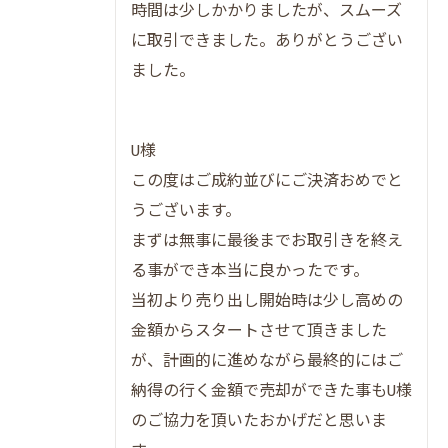
プレミアム不動産売却の集客力と評判の秘
時間は少しかかりましたが、スムーズ
密
に取引できました。ありがとうござい
高値売却を叶える売主目線のサポート体制
ました。
本当に高く売るならだんらん住宅の独自戦略
だんらん住宅のプレミアム不動産売却戦略
U様
とは
この度はご成約並びにご決済おめでと
独自のオリジナル図面が集客2倍を実現する
うございます。
理由
まずは無事に最後までお取引きを終え
大阪市で高額売却を狙うための戦術早わか
る事ができ本当に良かったです。
り表
当初より売り出し開始時は少し高めの
建物調査・VR活用で差がつく売却手法を解
金額からスタートさせて頂きました
説
が、計画的に進めながら最終的にはご
売主様が安心できる独自サポートの全貌
納得の行く金額で売却ができた事もU様
のご協力を頂いたおかげだと思いま
オークション形式で最大化する資産価値とは