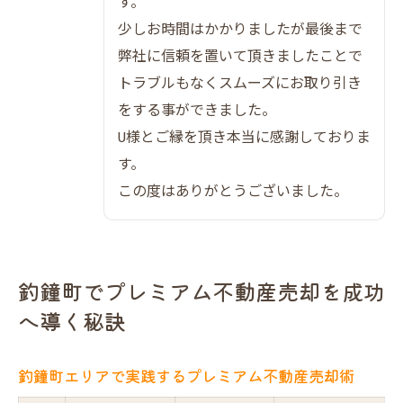
す。
オークション方式がもたらす高値売却の仕
少しお時間はかかりましたが最後まで
組み
弊社に信頼を置いて頂きましたことで
釣鐘町エリアの資産価値を最大化する方法
トラブルもなくスムーズにお取り引き
一覧
をする事ができました。
プレミアム不動産売却で選ばれる業者の特
U様とご縁を頂き本当に感謝しておりま
徴
す。
100社超参加の買取オークションのメリット
この度はありがとうございました。
仲介手数料の違いと売主の利益を比較
売主が語るプレミアム売却体験と高評価の理由
実際の売主様が語るプレミアム不動産売却
釣鐘町でプレミアム不動産売却を成功
体験
へ導く秘訣
だんらん住宅の口コミ評価に注目したい理
由
釣鐘町エリアで実践するプレミアム不動産売却術
売却成功の決め手となったサポート内容一