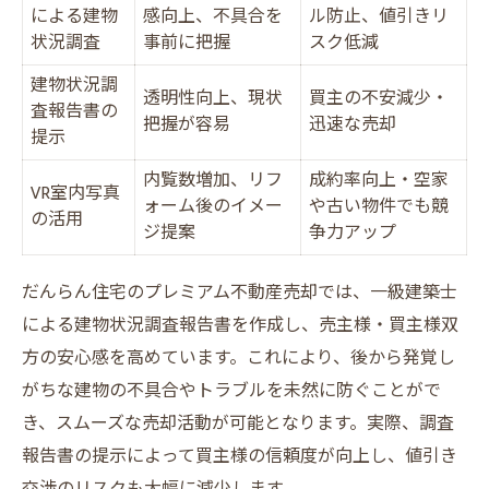
による建物
感向上、不具合を
ル防止、値引きリ
状況調査
事前に把握
スク低減
建物状況調
透明性向上、現状
買主の不安減少・
査報告書の
把握が容易
迅速な売却
提示
内覧数増加、リフ
成約率向上・空家
VR室内写真
ォーム後のイメー
や古い物件でも競
の活用
ジ提案
争力アップ
だんらん住宅のプレミアム不動産売却では、一級建築士
による建物状況調査報告書を作成し、売主様・買主様双
方の安心感を高めています。これにより、後から発覚し
がちな建物の不具合やトラブルを未然に防ぐことがで
き、スムーズな売却活動が可能となります。実際、調査
報告書の提示によって買主様の信頼度が向上し、値引き