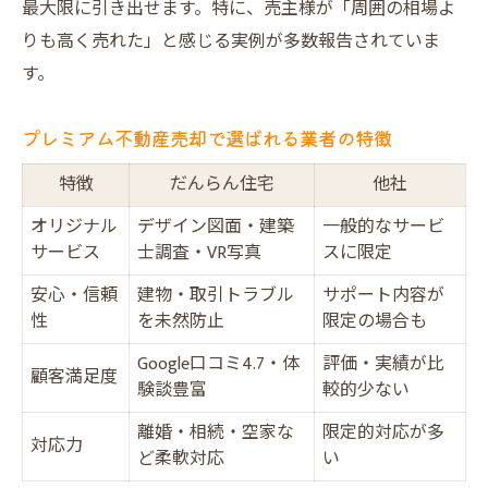
最大限に引き出せます。特に、売主様が「周囲の相場よ
りも高く売れた」と感じる実例が多数報告されていま
す。
プレミアム不動産売却で選ばれる業者の特徴
特徴
だんらん住宅
他社
オリジナル
デザイン図面・建築
一般的なサービ
サービス
士調査・VR写真
スに限定
安心・信頼
建物・取引トラブル
サポート内容が
性
を未然防止
限定の場合も
Google口コミ4.7・体
評価・実績が比
顧客満足度
験談豊富
較的少ない
離婚・相続・空家な
限定的対応が多
対応力
ど柔軟対応
い