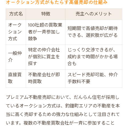
オークション方式がもたらす高値売却の仕組み
方式名
特徴
売主へのメリット
オーク
100社超の買取業
短期間で高値売却が期待
ション
者が一斉参加し
できる、選択肢が広がる
方式
競争
特定の仲介会社
じっくり交渉できるが、
一般仲
が個別に買主を
成約まで時間がかかる場
介
探す
合も
直接買
不動産会社が即
スピード売却可能、仲介
取
時買取
手数料不要
プレミアム不動産売却において、だんらん住宅が採用し
ているオークション方式は、釣鐘町エリアの不動産を本
当に高く売却するための強力な仕組みとして注目されて
います。複数の不動産買取会社が一斉に参加すること