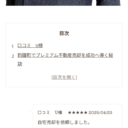
目次
口コミ U様
釣鐘町でプレミアム不動産売却を成功へ導く秘
訣
釣鐘町エリアで実践するプレミアム不動産
売却術
失敗しない売却にはだんらん住宅の強みが
光る
相場以上を目指すなら必見の売却ステップ
口コミ U様
★★★★★ 2025/04/23
一覧
自宅売却を依頼しました。