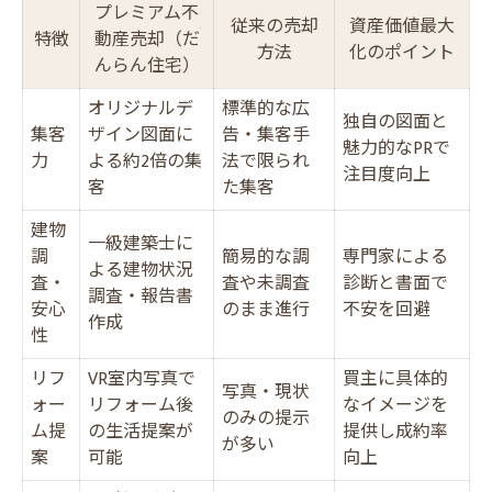
プレミアム不
覧
従来の売却
資産価値最大
特徴
動産売却（だ
高評価を生む売主様インタビューの舞台裏
方法
化のポイント
んらん住宅）
売却体験談から学ぶ安心と満足のコツ
オリジナルデ
標準的な広
独自の図面と
一級建築士の調査報告が叶える安心取引の強み
集客
ザイン図面に
告・集客手
魅力的なPRで
力
よる約2倍の集
法で限られ
一級建築士による調査の安心ポイント解説
注目度向上
客
た集客
建物状況報告書が防ぐトラブル事例を紹介
建物
調査報告の流れと売主メリット比較表
一級建築士に
調
簡易的な調
専門家による
よる建物状況
買主・売主双方が納得できる仕組みとは
査・
査や未調査
診断と書面で
調査・報告書
安心
のまま進行
不安を回避
プレミアム不動産売却で重視すべき調査内
作成
性
容
リフ
VR室内写真で
買主に具体的
VR室内写真で変わる不動産売却の新常識
写真・現状
ォー
リフォーム後
なイメージを
のみの提示
VR室内写真を活用したプレミアム不動産売
ム提
の生活提案が
提供し成約率
が多い
却
案
可能
向上