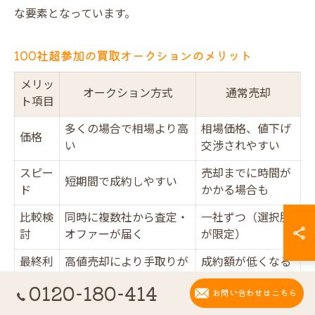
な要素となっています。
100社超参加の買取オークションのメリット
メリッ
オークション方式
通常売却
ト項目
多くの場合で相場より高
相場価格、値下げ
価格
い
交渉されやすい
スピー
売却までに時間が
短期間で成約しやすい
ド
かかる場合も
比較検
同時に複数社から査定・
一社ずつ（選択肢
討
オファーが届く
が限定）
最終利
高値売却により手取りが
成約額が低くなる
益
多くなるケース多数
場合も
0120-180-414
お問い合わせはこちら