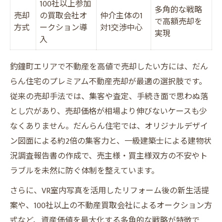
リフォーム後の新生活イメージ提案の強み
100社以上参加
多角的な戦略
売却
の買取会社オ
仲介主体の1
VR導入による売却効果の比較・活用事例集
で高額売却を
方式
ークション導
対1交渉中心
買主の心を動かすプレミアム演出のポイン
実現
入
ト
写真とVRの違いを知る売却戦略
釣鐘町エリアで不動産を高値で売却したい方には、だん
らん住宅のプレミアム不動産売却が最適の選択肢です。
従来の売却手法では、集客や査定、手続き面で思わぬ落
とし穴があり、売却価格が相場より伸びないケースも少
なくありません。だんらん住宅では、オリジナルデザイ
ン図面による約2倍の集客力と、一級建築士による建物状
況調査報告書の作成で、売主様・買主様双方の不安やト
ラブルを未然に防ぐ体制を整えています。
さらに、VR室内写真を活用したリフォーム後の新生活提
案や、100社以上の不動産買取会社によるオークション方
式など、資産価値を最大化する多角的な戦略が特徴で