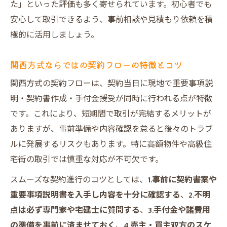
た」といった評価も多く寄せられています。初心者でも
安心して取引できるよう、事前相談や見積もり依頼を積
極的に活用しましょう。
関西方式ならではの契約フローの特徴とコツ
関西方式の契約フローは、契約当日に現地で重要事項説
明・契約書作成・手付金授受が同時に行われる点が特徴
です。これにより、短期間で取引が完結するメリットが
ありますが、事前準備や内容確認を怠ると後々のトラブ
ルに発展するリスクもあります。特に高額物件や高級住
宅街の取引では慎重な対応が不可欠です。
スムーズな契約進行のコツとしては、
1.事前に契約書案や
重要事項説明書を入手し内容を十分に確認する
、
2.不明
点は必ず専門家や宅建士に質問する
、
3.手付金や諸費用
の準備を事前に済ませておく
、
4.売主・買主双方のスケ