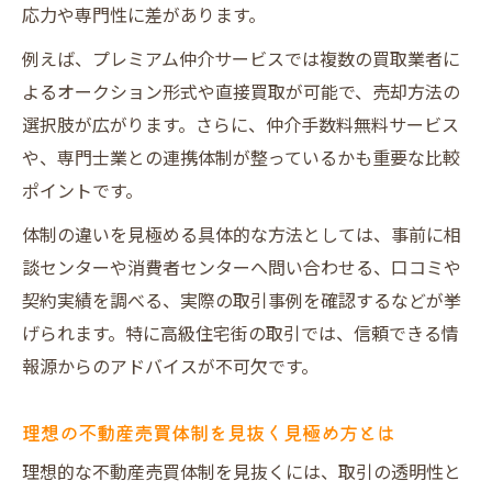
応力や専門性に差があります。
不動産売買トラブル相談先を知って備える
例えば、プレミアム仲介サービスでは複数の買取業者に
大阪の不動産売買で頼れる相談窓口一覧
よるオークション形式や直接買取が可能で、売却方法の
不動産トラブル時に活用できる相談センタ
選択肢が広がります。さらに、仲介手数料無料サービス
ー
や、専門士業との連携体制が整っているかも重要な比較
消費者センターが不動産売買体制に与える
ポイントです。
安心感
体制の違いを見極める具体的な方法としては、事前に相
弁護士や専門団体に相談する効果的な方法
談センターや消費者センターへ問い合わせる、口コミや
不動産売買の相談先選びで失敗を防ぐコツ
契約実績を調べる、実際の取引事例を確認するなどが挙
げられます。特に高級住宅街の取引では、信頼できる情
報源からのアドバイスが不可欠です。
理想の不動産売買体制を見抜く見極め方とは
理想的な不動産売買体制を見抜くには、取引の透明性と