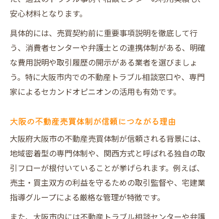
独特な関西方式の不動産売買を深掘り解説
安心材料となります。
関西方式の不動産売買とは何かを徹底解説
具体的には、売買契約前に重要事項説明を徹底して行
不動産売買体制と関西方式の違いを知る
う、消費者センターや弁護士との連携体制がある、明確
飛ばしや抜きなど業界タブーの実態と注意
な費用説明や取引履歴の開示がある業者を選びましょ
点
う。特に大阪市内での不動産トラブル相談窓口や、専門
大阪の不動産売買に強いプロが語る関西流
家によるセカンドオピニオンの活用も有効です。
儀
関西方式ならではの契約フローの特徴とコ
大阪の不動産売買体制が信頼につながる理由
ツ
大阪府大阪市の不動産売買体制が信頼される背景には、
高級住宅街で成功する不動産売買の秘訣
地域密着型の専門体制や、関西方式と呼ばれる独自の取
高級住宅街で不動産売買を成功させる条件
引フローが根付いていることが挙げられます。例えば、
売主・買主双方の利益を守るための取引監督や、宅建業
大阪の高級住宅街選びに役立つ体制の特徴
指導グループによる厳格な管理が特徴です。
理想の不動産売買を叶える高級住宅街の見
極め
また、大阪市内には不動産トラブル相談センターや弁護