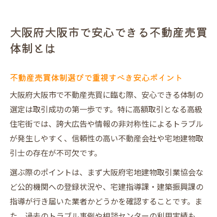
不動産売買における体制の違いを理解する
方法
大阪府大阪市で安心できる不動産売買
理想の不動産売買体制を見抜く見極め方と
体制とは
は
安心の不動産売買体制が取引成功に導く秘
不動産売買体制選びで重視すべき安心ポイント
訣
大阪府大阪市で不動産売買に臨む際、安心できる体制の
トラブル回避に役立つ大阪の不動産売買知識
選定は取引成功の第一歩です。特に高額取引となる高級
不動産売買でよくあるトラブル事例と対策
住宅街では、誇大広告や情報の非対称性によるトラブル
大阪の不動産売買で押さえるべき注意点
が発生しやすく、信頼性の高い不動産会社や宅地建物取
不動産トラブル相談先を知って安心取引を
引士の存在が不可欠です。
実現
選ぶ際のポイントは、まず大阪府宅地建物取引業協会な
不動産売買体制とトラブル回避の関係性
ど公的機関への登録状況や、宅建指導課・建築振興課の
大阪の相談センターを活用したトラブル対
指導が行き届いた業者かどうかを確認することです。ま
策術
た、過去のトラブル事例や相談センターの利用実績も、