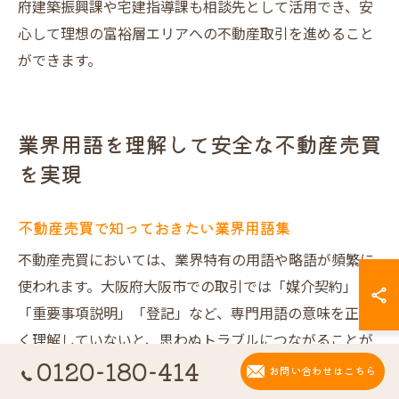
府建築振興課や宅建指導課も相談先として活用でき、安
心して理想の富裕層エリアへの不動産取引を進めること
ができます。
業界用語を理解して安全な不動産売買
を実現
不動産売買で知っておきたい業界用語集
不動産売買においては、業界特有の用語や略語が頻繁に
使われます。大阪府大阪市での取引では「媒介契約」
「重要事項説明」「登記」など、専門用語の意味を正し
く理解していないと、思わぬトラブルにつながることが
0120-180-414
あります。特に高級住宅街の取引では、用語の使い分け
お問い合わせはこちら
や詳細な意味合いが取引条件に大きく影響します。