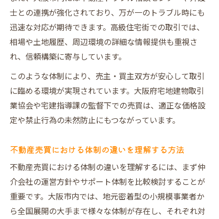
買主・売主双方が満足する高級物件取引の
士との連携が強化されており、万が一のトラブル時にも
コツ
迅速な対応が期待できます。高級住宅街での取引では、
相場や土地履歴、周辺環境の詳細な情報提供も重視さ
失敗しない不動産売買体制で富裕層エリア
れ、信頼構築に寄与しています。
へ
業界用語を理解して安全な不動産売買を実現
このような体制により、売主・買主双方が安心して取引
に臨める環境が実現されています。大阪府宅地建物取引
不動産売買で知っておきたい業界用語集
業協会や宅建指導課の監督下での売買は、適正な価格設
三大タブーや飛ばしとは何か正しく理解す
定や禁止行為の未然防止にもつながっています。
る
不動産売買体制を支える用語の解説と活用
不動産売買における体制の違いを理解する方法
法
不動産売買における体制の違いを理解するには、まず仲
大阪の売買現場でよく使われる専門用語と
介会社の運営方針やサポート体制を比較検討することが
は
重要です。大阪市内では、地元密着型の小規模事業者か
用語理解が不動産売買トラブル防止の第一
ら全国展開の大手まで様々な体制が存在し、それぞれ対
歩