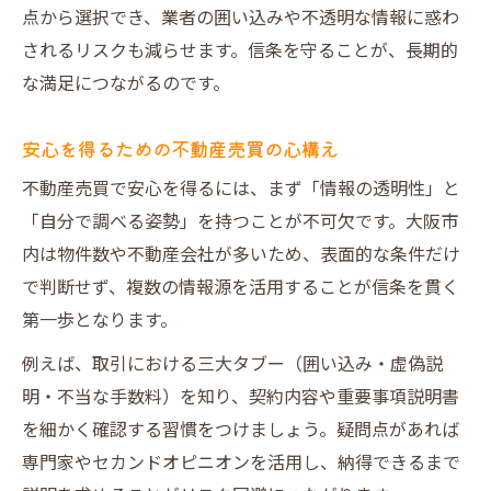
点から選択でき、業者の囲い込みや不透明な情報に惑わ
大阪市で資産価値重視の不動産売買成功法
されるリスクも減らせます。信条を守ることが、長期的
安全性と資産性を両立させる不動産売買の
な満足につながるのです。
工夫
不動産売買で将来価値が落ちにくい選び方
安心を得るための不動産売買の心構え
長期的に安心できる不動産売買のポイント
不動産売買で安心を得るには、まず「情報の透明性」と
解説
「自分で調べる姿勢」を持つことが不可欠です。大阪市
信条重視で後悔しない不動産売買のコツを解説
内は物件数や不動産会社が多いため、表面的な条件だけ
信条を大切にした不動産売買で後悔しない
で判断せず、複数の情報源を活用することが信条を貫く
方法
第一歩となります。
不動産売買で信条を活かす選択肢の絞り方
例えば、取引における三大タブー（囲い込み・虚偽説
後悔しない不動産売買のための信条チェッ
明・不当な手数料）を知り、契約内容や重要事項説明書
ク
を細かく確認する習慣をつけましょう。疑問点があれば
信条重視の不動産売買が満足度に直結する
専門家やセカンドオピニオンを活用し、納得できるまで
理由