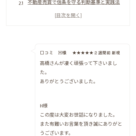
不動産売買で信条を守る判断基準と実践法
安心を得るための不動産売買の心構え
不動産売買の信条がトラブル防止につなが
る理由
不動産売買で後悔しないための信条の活か
し方
口コミ H様
★★★★★ 2 週間前 新規
信条重視の不動産売買がもたらす安全性と
高橋さんが凄く頑張って下さいまし
は
た。
大阪府大阪市の資産価値を守る選び方ガイド
ありがとうございました。
不動産売買で資産価値を保つ物件選びのコ
ツ
H様
大阪エリアで価値が落ちにくい不動産売買
この度は大変お世話になりました。
戦略
また有難いお言葉を頂き誠にありがと
資産価値維持に役立つ不動産売買の比較ポ
うございます。