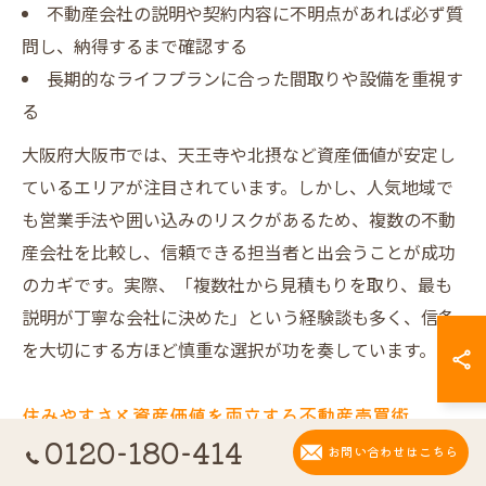
不動産会社の説明や契約内容に不明点があれば必ず質
問し、納得するまで確認する
長期的なライフプランに合った間取りや設備を重視す
る
大阪府大阪市では、天王寺や北摂など資産価値が安定し
ているエリアが注目されています。しかし、人気地域で
も営業手法や囲い込みのリスクがあるため、複数の不動
産会社を比較し、信頼できる担当者と出会うことが成功
のカギです。実際、「複数社から見積もりを取り、最も
説明が丁寧な会社に決めた」という経験談も多く、信条
を大切にする方ほど慎重な選択が功を奏しています。
住みやすさと資産価値を両立する不動産売買術
0120-180-414
住みやすさと資産価値の両立は、不動産売買において多
お問い合わせはこちら