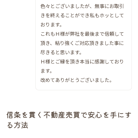
イント
色々とございましたが、無事にお取引
不動産売買で資産性と住みやすさを両立す
きを終えることができ私もホッとして
る工夫
おります。
大阪市で資産価値重視の不動産売買を実現
これもＨ様が弊社を最後まで信頼して
する方法
頂き、粘り強くご対応頂きました事に
尽きると思います。
不動産売買の三大リスクと信頼性の見抜き方
Ｈ様とご縁を頂き本当に感謝しており
不動産売買の三大リスクを見抜くチェック
ます。
項目
改めてありがとうございました。
信頼できる不動産売買のパートナーを選ぶ
方法
囲い込みや情報不足に強い不動産売買対策
信条を貫く不動産売買で安心を手にす
口コミで不動産売買の信頼性を判断するポ
る方法
イント
不動産売買におけるリスク回避のための工