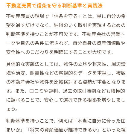
夫
不動産売買で信条を守る判断基準と実践法
理想の住まいを実現するための判断基準とは
不動産売買の現場で「信条を守る」とは、単に自分の希
不動産売買で理想の住まいを叶える基準を
望を通すだけでなく、納得のいく取引を実現するための
解説
判断基準を持つことが不可欠です。不動産会社の営業ト
ークや目先の条件に流されず、自分自身の資産価値観や
信条を反映した不動産売買の選択ポイント
安全性へのこだわりを明確にすることが大切です。
住みやすさと資産価値を両立する不動産売
買術
具体的な実践法としては、物件の立地や将来性、周辺環
境や治安、耐震性などの客観的なデータを重視し、複数
不動産売買で後悔しない物件選びの基準と
の不動産会社や物件を比較検討する姿勢が重要となりま
は
す。また、口コミや評判、過去の取引事例なども積極的
不動産売買時に重要な家族構成と通勤の視
に調べることで、安心して選択できる根拠を増やしまし
点
ょう。
大阪市で資産価値と安全性を両立させる秘訣
判断基準を持つことで、例えば「本当に自分に合った住
不動産売買で資産価値と安全性を守る考え
まいか」「将来の資産価値が維持できるか」といった視
方