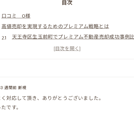
目次
口コミ O様
高値売却を実現するためのプレミアム戦略とは
天王寺区生玉前町でプレミアム不動産売却成功事例
プレミアム不動産売却の本質的な強みを知る
高値売却を叶えるための戦略ポイント総まとめ
売主様が損しないための注意点とは
大阪市の相場とプレミアム戦略の関係性を解説
3 週間前 新規
大阪市エリアで信頼されるプレミアム不動産売却の極意
よく対応して頂き、ありがとうございました。
大阪市で信頼される売却専門エージェントの特徴一
ったです。
プレミアム不動産売却を選ぶメリットは何か
売主目線で見る信頼できる会社の見極め方
だんらん住宅株式会社の評判と実績を検証