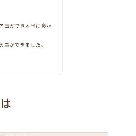
る事ができ本当に良か
較表
る事ができました。
とは