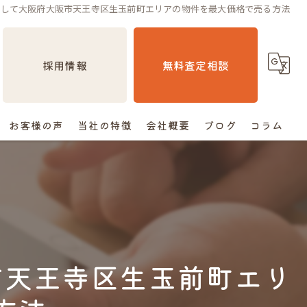
用して大阪府大阪市天王寺区生玉前町エリアの物件を最大価格で売る方法
採用情報
無料査定相談
お客様の声
当社の特徴
会社概要
ブログ
コラム
売却
相続
空き家
市天王寺区生玉前町エリ
住み替え
査定