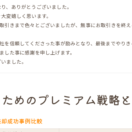
なり、ありがとうございました。
関西エリアで注目される売却成功の秘訣
き大変嬉しく思います。
だんらん住宅の独自システムが売主様にもたらす価値
お取引きまで色々とございましたが、無事にお取引きを終え
独自システムによるプレミアム不動産売却の流れ比
だんらん住宅の売却サポート体制を徹底解説
弊社を信頼してくださった事が励みとなり、最後までやりき
売主様の利益を最大化する工夫とは
きました事に感謝を申し上げます。
スタッフ対応が選ばれる理由と実例紹介
ざいました。
大阪市内で選ばれる理由を体験談から紐解く
売却専門エージェントならではの安心と実績に迫る
売却専門エージェントと一般仲介の比較ポイント
るためのプレミアム戦略
安心して任せられるエージェントの条件
だんらん住宅スタッフの対応事例をチェック
売却成功事例比較
売却実績が示すプレミアム不動産売却の実力
大阪市での実績と口コミの真相を探る