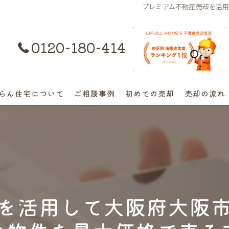
プレミアム不動産売却を活
0120-180-414
購入はコチラ
らん住宅について
ご相談事例
初めての売却
売却の流れ
離婚不動産の売却相談
相続の相談
高額早期売却の相談
を活用して大阪府大阪
終活売却の相談
空き家の相談