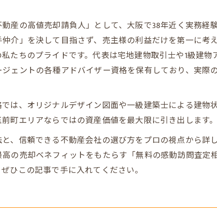
？
動産の高値売却請負人」として、大阪で38年近く実務経
手仲介」を決して目指さず、売主様の利益だけを第一に考
の私たちのプライドです。代表は宅地建物取引士や1級建物
ージェントの各種アドバイザー資格を保有しており、実際
。
では、オリジナルデザイン図面や一級建築士による建物状
玉前町エリアならではの資産価値を最大限に引き出します
法と、信頼できる不動産会社の選び方をプロの視点から詳
最高の売却ベネフィットをもたらす「無料の感動訪問査定
、ぜひこの記事で手に入れてください。