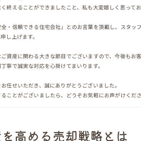
なく終えることができましたこと、私も大変嬉しく思ってお
一級建築士による建物調査の安心サポート
トラブルを未然に防ぐプレミアム売却術
安全・信頼できる住宅会社」とのお言葉を頂戴し、スタッ
大阪市内で安心して任せる不動産会社比較
礼申し上げます。
売却専門不動産を選ぶ際のチェックリスト
だんらん住宅スタッフの対応力と信頼性
なご資産に関わる大きな節目でございますので、今後もお
だんらん住宅の独自サービスで差がつく理由
層丁寧で誠実な対応を心掛けてまいります。
オリジナルデザイン図面で集客力が2倍に
をお任せいただき、誠にありがとうございました。
VR室内写真で買主の新生活を提案
てることがございましたら、どうぞお気軽にお声がけくだ
直接買取とオークション買取の違いを比較
仲介手数料不要のメリットを最大化する方法
だんらん住宅株式会社の信頼と実績
産を高める売却戦略とは
買主が魅了される見せ方と集客力アップの秘訣