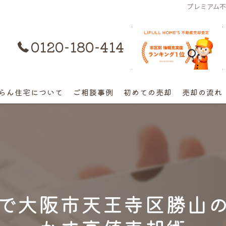
プレミアム
0120-180-414
購入はコチラ
らん住宅について
ご相談事例
初めての売却
売却の流れ
離婚不動産の売却相談
相続の相談
高額早期売却の相談
で大阪市天王寺区勝山
終活売却の相談
空き家の相談