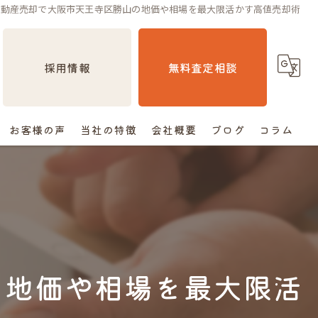
不動産売却で大阪市天王寺区勝山の地価や相場を最大限活かす高値売却術
採用情報
無料査定相談
お客様の声
当社の特徴
会社概要
ブログ
コラム
売却
相続
空き家
の地価や相場を最大限活
住み替え
査定