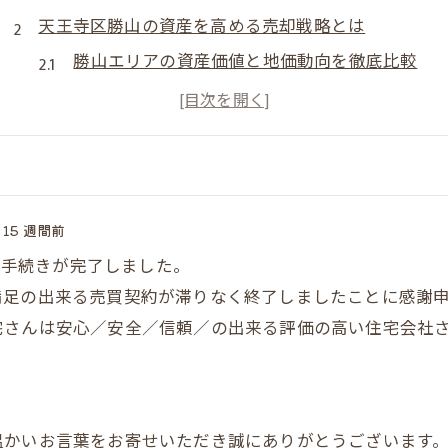
天王寺区勝山の資産を高める売却戦略とは
勝山エリアの資産価値と地価動向を徹底比較
プレミアム不動産売却の成功事例に学ぶ
大阪市天王寺区で高値売却を目指すポイント
売却専門不動産の選び方と注意点
資産整理を進めるなら知っておきたい基礎知識
15 週間前
プレミアム不動産売却が叶える高値成約体験
登記手続きが完了しました。
高値成約へ導くプレミアム不動産売却の流れ
満足の出来る売買契約が滞りなく終了しましたことに感謝
だんらん住宅が選ばれる理由と評判の実際
宅さんは安心／安全／信頼／の出来る評価の高い住宅会社
大阪市不動産売却で重要な査定精度の違い
売却専門不動産と一般仲介の違いを知る
実際の成約体験から見える高値売却の秘訣
温かいお言葉をお寄せいただき誠にありがとうございます
納得して売れるための安心ポイントを徹底解説