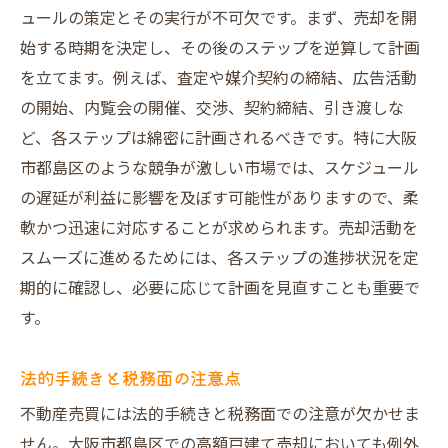
ュールの策定とその実行が不可欠です。まず、売却を開
ターゲット顧客の特定とアプローチ法
始する時期を決定し、その後のステップを逆算して計画
広告媒体の選定とその効果測定
を立てます。例えば、査定や媒介契約の締結、広告活動
ソーシャルメディアを活用した広報活動
の開始、内覧会の開催、交渉、契約締結、引き渡しな
長期的な視点からの価格設定戦略
ど、各ステップは綿密に計画されるべきです。特に大阪
市都島区のような競争が激しい市場では、スケジュール
の遅延が利益に影響を及ぼす可能性がありますので、柔
軟かつ迅速に対応することが求められます。売却活動を
スムーズに進めるためには、各ステップの進捗状況を定
期的に確認し、必要に応じて計画を見直すことも重要で
す。
法的手続きと税務面の注意点
不動産売買には法的手続きと税務面での注意が欠かせま
せん。大阪市都島区での高額戸建て売却においても例外