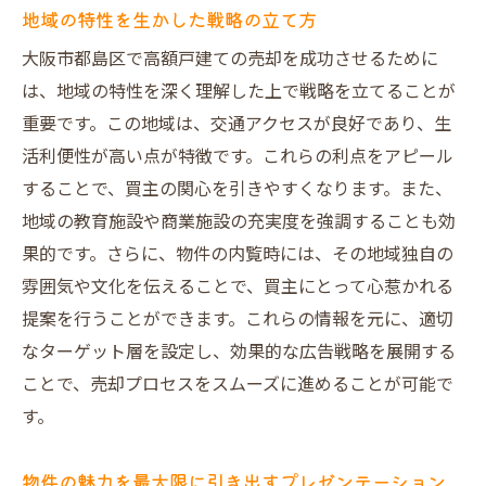
顧客満足度を高めるコミュニケーション
地域の特性を生かした戦略の立て方
トラブル回避のための準備と対応
大阪市都島区で高額戸建ての売却を成功させるために
成功事例に基づく最適な広告戦略
は、地域の特性を深く理解した上で戦略を立てることが
不動産売買の基本を押さえて大阪市都島区の市
重要です。この地域は、交通アクセスが良好であり、生
場で優位に立つ
活利便性が高い点が特徴です。これらの利点をアピール
不動産売買の基本的な流れとステップ
することで、買主の関心を引きやすくなります。また、
地域の教育施設や商業施設の充実度を強調することも効
売り手が知っておくべき法律知識
果的です。さらに、物件の内覧時には、その地域独自の
価格査定の基礎知識とポイント
雰囲気や文化を伝えることで、買主にとって心惹かれる
契約書作成時の注意点
提案を行うことができます。これらの情報を元に、適切
買い手の心理を理解する方法
なターゲット層を設定し、効果的な広告戦略を展開する
交渉術とその実践的な適用
ことで、売却プロセスをスムーズに進めることが可能で
大阪市都島区での売却プロセスをスムーズに進
す。
めるためのステップ
スムーズな売却のための初期準備
物件の魅力を最大限に引き出すプレゼンテーション