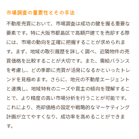
地域特有の動向を理解して高額戸建て売却を実
市場調査の重要性とその手法
現する方法
不動産売買において、市場調査は成功の鍵を握る重要な
大阪市都島区の不動産市場の特徴
要素です。特に大阪市都島区で高額戸建てを売却する際
地域内の人気エリアとその理由
には、市場の動向を正確に把握することが求められま
近隣開発プロジェクトが与える影響
す。まず、地域の取引履歴を詳しく調べ、近隣物件の売
地元の住民ニーズを把握する方法
買価格を比較することが大切です。また、需給バランス
季節ごとの市場動向の違い
を考慮し、どの季節に売買が活発になるかといったトレ
競合物件に対する差別化戦略
ンドを見極めます。さらに、地元の不動産エージェント
と連携し、地域特有のニーズや買主の傾向を理解するこ
事例から学ぶ大阪市都島区での不動産売買成功
とで、より精度の高い市場分析を行うことが可能です。
の秘訣
これにより、売却価格の設定や戦略的なマーケティング
成功事例に見る共通点と戦略
計画が立てやすくなり、成功率を高めることができま
失敗事例から学ぶ改善ポイント
す。
売却価格を引き上げた実際の工夫