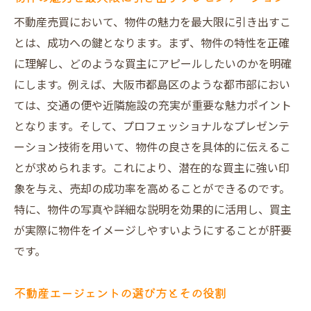
プロセス全体を見通した計画作り
不動産売買において、物件の魅力を最大限に引き出すこ
スケジュール管理とその方法
とは、成功への鍵となります。まず、物件の特性を正確
に理解し、どのような買主にアピールしたいのかを明確
関係者との円滑なコミュニケーション
にします。例えば、大阪市都島区のような都市部におい
書類管理とその効率化
ては、交通の便や近隣施設の充実が重要な魅力ポイント
売却後のフォローアップの重要性
となります。そして、プロフェッショナルなプレゼンテ
資産を最大限に活用するための売却準備とポイ
ーション技術を用いて、物件の良さを具体的に伝えるこ
ント
とが求められます。これにより、潜在的な買主に強い印
資産価値を高めるリノベーションのポイン
象を与え、売却の成功率を高めることができるのです。
ト
特に、物件の写真や詳細な説明を効果的に活用し、買主
インスペクションで明確にする物件の状態
が実際に物件をイメージしやすいようにすることが肝要
ホームステージングを活用した魅力的な演
です。
出
不動産エージェントの選び方とその役割
エネルギー効率を高めるための改善提案