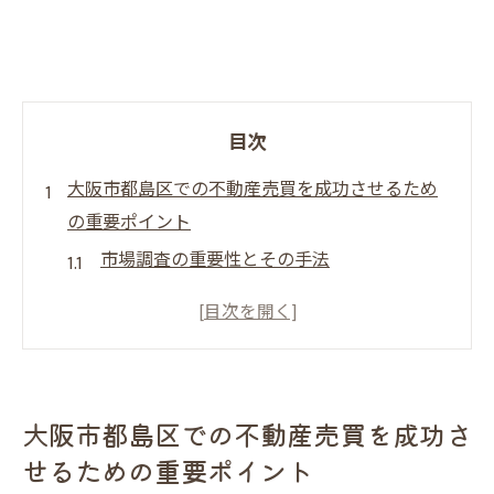
目次
大阪市都島区での不動産売買を成功させるため
の重要ポイント
市場調査の重要性とその手法
地域の特性を生かした戦略の立て方
物件の魅力を最大限に引き出すプレゼンテ
ーション
不動産エージェントの選び方とその役割
大阪市都島区での不動産売買を成功さ
売却スケジュールの計画と実行
せるための重要ポイント
法的手続きと税務面の注意点