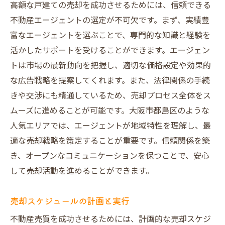
売却に向けた書類整理と準備
高額な戸建ての売却を成功させるためには、信頼できる
不動産エージェントの選定が不可欠です。まず、実績豊
購入希望者への対応力を高める方法
富なエージェントを選ぶことで、専門的な知識と経験を
高額売却を目指すなら知っておくべき大阪市都
活かしたサポートを受けることができます。エージェン
島区の市場特性
トは市場の最新動向を把握し、適切な価格設定や効果的
地域の将来性とその分析手法
な広告戦略を提案してくれます。また、法律関係の手続
価格変動に影響を与える要因
きや交渉にも精通しているため、売却プロセス全体をス
需要と供給のバランスを見極める
ムーズに進めることが可能です。大阪市都島区のような
投資先としての魅力を理解する
人気エリアでは、エージェントが地域特性を理解し、最
地域コミュニティの活性化が与える影響
適な売却戦略を策定することが重要です。信頼関係を築
き、オープンなコミュニケーションを保つことで、安心
都市計画の動向とその影響
して売却活動を進めることができます。
不動産売買で成功するための徹底した市場調査
と戦略作り
売却スケジュールの計画と実行
データ分析による市場予測の方法
不動産売買を成功させるためには、計画的な売却スケジ
競合分析とその結果に基づく戦略