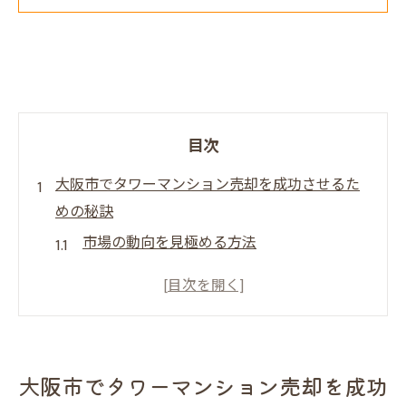
目次
大阪市でタワーマンション売却を成功させるた
めの秘訣
市場の動向を見極める方法
適切な価格設定の重要性
写真撮影と内覧のポイント
交渉を有利に進めるテクニック
契約手続きの流れと注意点
大阪市でタワーマンション売却を成功
売却後の手続きサポート