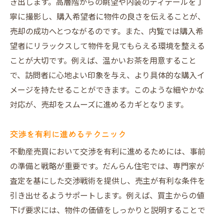
き出します。高層階からの眺望や内装のディテールを丁
成功へ導く
寧に撮影し、購入希望者に物件の良さを伝えることが、
資産価値を高めるリフォームの提案
売却の成功へとつながるのです。また、内覧では購入希
市場価格の適正評価とその根拠
望者にリラックスして物件を見てもらえる環境を整える
ことが大切です。例えば、温かいお茶を用意すること
クロージングをスムーズに進める秘訣
で、訪問者に心地よい印象を与え、より具体的な購入イ
取引リスクを最小限に抑える方法
メージを持たせることができます。このような細やかな
相談から成約までの一貫サポート
対応が、売却をスムーズに進めるカギとなります。
プロフェッショナルによる安心のバックア
ップ
交渉を有利に進めるテクニック
だんらん住宅が提供する個別対応の魅力とは
不動産売買において交渉を有利に進めるためには、事前
各家庭の事情に応じた柔軟な対応
の準備と戦略が重要です。だんらん住宅では、専門家が
ご要望に応じた売却プランの提案
査定を基にした交渉戦術を提供し、売主が有利な条件を
お客様の不安を解消する丁寧な説明
引き出せるようサポートします。例えば、買主からの値
コミュニケーションを重視したサポート
下げ要求には、物件の価値をしっかりと説明することで