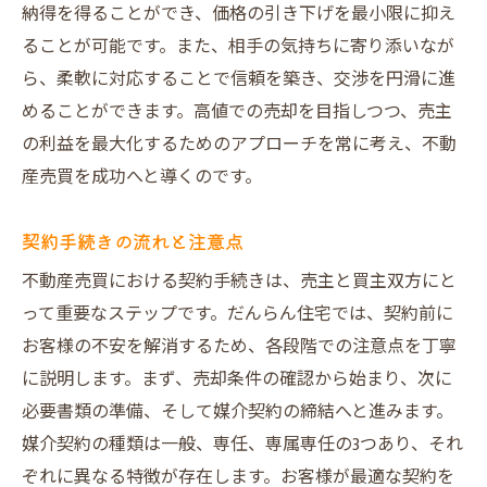
納得を得ることができ、価格の引き下げを最小限に抑え
売主様の声を反映した戦略作り
ることが可能です。また、相手の気持ちに寄り添いなが
成功事例に基づく具体的なアプローチ
ら、柔軟に対応することで信頼を築き、交渉を円滑に進
売主様の利益を最大化するための戦略的アプロ
めることができます。高値での売却を目指しつつ、売主
ーチ
の利益を最大化するためのアプローチを常に考え、不動
市場分析に基づく価格設定
産売買を成功へと導くのです。
広告や宣伝手法の最適化
購入希望者のニーズを引き出す
契約手続きの流れと注意点
交渉力を活かした契約締結
不動産売買における契約手続きは、売主と買主双方にと
時間を意識した売却スケジュール
って重要なステップです。だんらん住宅では、契約前に
定期的なフィードバックと修正対応
お客様の不安を解消するため、各段階での注意点を丁寧
に説明します。まず、売却条件の確認から始まり、次に
安心して取引を進めるための環境整備の重要性
必要書類の準備、そして媒介契約の締結へと進みます。
透明性と誠実さを保つ情報提供
媒介契約の種類は一般、専任、専属専任の3つあり、それ
お客様の不安を払拭する迅速な対応
ぞれに異なる特徴が存在します。お客様が最適な契約を