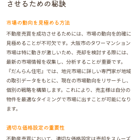
させるための秘訣
だんらん住宅がタワーマンション売却で選ばれ
る理由
市場の動向を見極める方法
豊富な実績と経験の裏付け
不動産売買を成功させるためには、市場の動向を的確に
お客様に寄り添った個別対応の魅力
見極めることが不可欠です。大阪市のタワーマンション
最新のマーケティング手法を活用
市場は特に動きが激しいため、売却を検討する際には、
地域に根ざした情報力の強み
最新の市場情報を収集し、分析することが重要です。
迅速な対応とプロフェッショナルなアドバ
『だんらん住宅』では、地元市場に詳しい専門家が地域
イス
の取引データをもとに、現在の市場動向をリサーチし、
売主様のニーズに応える柔軟なサポート
個別の戦略を構築します。これにより、売主様は自分の
物件を最適なタイミングで市場に出すことが可能になり
濱田様
ます。
不動産売買をスムーズに進めるだんらん住宅の
サポート
適切な価格設定の重要性
売却計画の策定と実行サポート
不動産売買において、適切な価格設定は売却をスムーズ