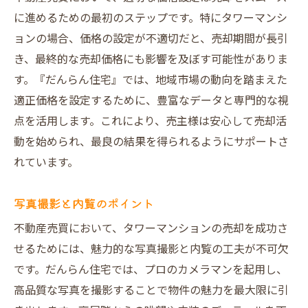
書類準備のプロセスとポイント
に進めるための最初のステップです。特にタワーマンシ
法律や税金に関するアドバイス
ョンの場合、価格の設定が不適切だと、売却期間が長引
信頼できるパートナーの重要性
き、最終的な売却価格にも影響を及ぼす可能性がありま
購入希望者との調整と交渉
す。『だんらん住宅』では、地域市場の動向を踏まえた
アフターサポートの充実
適正価格を設定するために、豊富なデータと専門的な視
大阪市でのタワーマンション売却ならではの注
点を活用します。これにより、売主様は安心して売却活
意点とは
動を始められ、最良の結果を得られるようにサポートさ
れています。
地域特性を活かした売却戦略
近隣施設の影響と活用法
写真撮影と内覧のポイント
管理費や修繕積立金の確認
不動産売買において、タワーマンションの売却を成功さ
購入希望者の視点に立ったアピール
せるためには、魅力的な写真撮影と内覧の工夫が不可欠
競合物件との差別化ポイント
です。だんらん住宅では、プロのカメラマンを起用し、
売却期間の見通しとその対策
高品質な写真を撮影することで物件の魅力を最大限に引
専門的なアドバイスでタワーマンション売却を